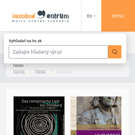
En
MENU
Vyhľadať na hc.sk
News
Home
/
News
/
Aktuality