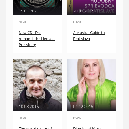
15.01.2021
20.01.2017
News
News
New CD - Das
A Musical Guide to
romantische Lied aus
Bratislava
Pressburg
10.03.2016
01.12.2015
News
News
The new director of
Director of Music