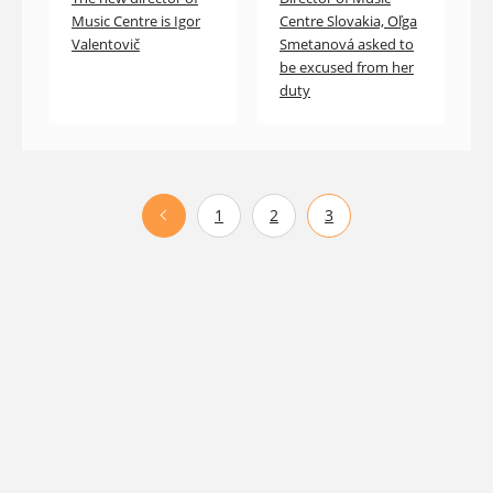
Music Centre is Igor
Centre Slovakia, Oľga
Valentovič
Smetanová asked to
be excused from her
duty
1
2
3