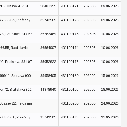
/15, Trnava 917 01
50481355
431100171
202605
09.06.2026
 2853/6A, Piešťany
35743565
431100173
202605
09.06.2026
28, Bratislava 817 62
35763469
431100175
202605
10.06.2026
 66/55, Rastislavice
36564907
431100174
202605
10.06.2026
0, Bratislava 831 07
35952822
431100176
202605
10.06.2026
996/11, Stupava 900
35958405
431100180
202605
15.06.2026
a 72, Bratislava 821
44878940
431100195
202605
18.06.2026
Strasse 22, Feldafing
431100200
202605
24.06.2026
 2853/6A, Piešťany
35743565
431100115
202605
31.05.2026