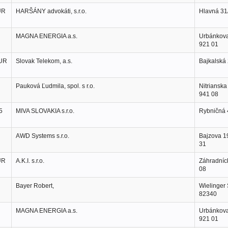
UR
HARŠÁNY advokáti, s.r.o.
Hlavná 31
MAGNA ENERGIA a.s.
Urbánkova
921 01
EUR
Slovak Telekom, a.s.
Bajkalská 
Pauková Ľudmila, spol. s r.o.
Nitrianska
941 08
5
MIVA SLOVAKIA s.r.o.
Rybničná 4
AWD Systems s.r.o.
Bajzova 1
31
UR
A.K.I. s.r.o.
Záhradníck
08
Bayer Robert,
Wielinger 
82340
MAGNA ENERGIA a.s.
Urbánkova
921 01