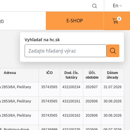
En
0
on
E-SHOP
Vyhľadať na hc.sk
Adresa
IČO
Dod. čís.
Účt.
Dátum
faktúry
obdobie
úhrady
 2853/6A, Piešťany
35743565
431100234
202607
31.07.2026
 2853/6A, Piešťany
35743565
431100161
202606
30.06.2026
 2853/6A, Piešťany
35743565
431100162
202606
30.06.2026
E, Bratislava-Nové
48136999
431100235
202606
06.07.2026