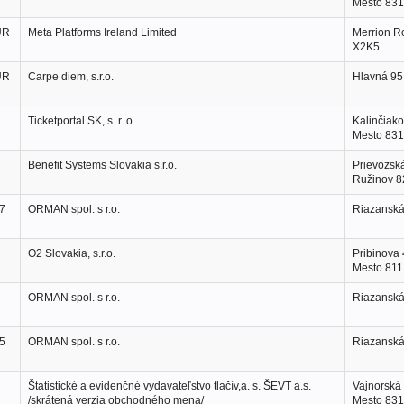
Mesto 831
UR
Meta Platforms Ireland Limited
Merrion R
X2K5
UR
Carpe diem, s.r.o.
Hlavná 95
Ticketportal SK, s. r. o.
Kalinčiako
Mesto 831
Benefit Systems Slovakia s.r.o.
Prievozská
Ružinov 8
7
ORMAN spol. s r.o.
Riazanská 
O2 Slovakia, s.r.o.
Pribinova 
Mesto 811
ORMAN spol. s r.o.
Riazanská 
5
ORMAN spol. s r.o.
Riazanská 
Štatistické a evidenčné vydavateľstvo tlačív,a. s. ŠEVT a.s.
Vajnorská 
/skrátená verzia obchodného mena/
Mesto 831