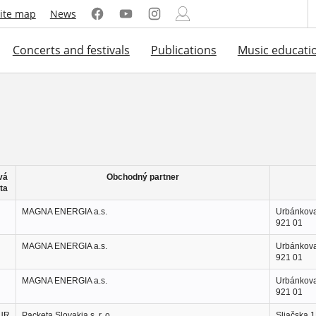
ite map
News
Concerts and festivals
Publications
Music educati
vá
Obchodný partner
ta
MAGNA ENERGIA a.s.
Urbánkova
921 01
MAGNA ENERGIA a.s.
Urbánkova
921 01
MAGNA ENERGIA a.s.
Urbánkova
921 01
EUR
Packeta Slovakia s. r. o.
Sliačska 1