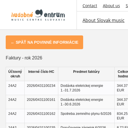
Contact
About us
S
About Slovak music
← SPÄŤ NA POVINNÉ INFORMÁCIE
Faktury - rok 2026
Účtovný
Interné číslo HC
Predmet faktúry
Celko
okruh
hodno
24A2
2026/0431100234
Dodávka elekrickej energie
344.37
1.-31.7.2026
EUR
24A2
2026/0431100161
Dodávka elekrickej energie
344.37
1.-30.6.2026
EUR
24A2
2026/0431100162
Spotreba zemného plynu 6/2026
834.25
EUR
24A2
2026/0431100235
Doručovanie zásielok 6/2026
8.72 