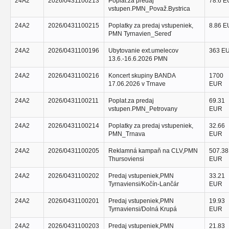
24A2
2026/0431100213
Poplat.za predaj
78.6 
vstupen.PMN_Považ.Bystrica
24A2
2026/0431100215
Poplatky za predaj vstupeniek,
8.86 
PMN Tyrnavien_Sereď
24A2
2026/0431100196
Ubytovanie ext.umelecov
363 E
13.6.-16.6.2026 PMN
24A2
2026/0431100216
Koncert skupiny BANDA
1700
17.06.2026 v Trnave
EUR
24A2
2026/0431100211
Poplat.za predaj
69.31
vstupen.PMN_Petrovany
EUR
24A2
2026/0431100214
Poplatky za predaj vstupeniek,
32.66
PMN_Trnava
EUR
24A2
2026/0431100205
Reklamná kampaň na CLV,PMN
507.38
Thursoviensi
EUR
24A2
2026/0431100202
Predaj vstupeniek,PMN
33.21
Tyrnaviensi/Kočín-Lančár
EUR
24A2
2026/0431100201
Predaj vstupeniek,PMN
19.93
Tyrnaviensi/Dolná Krupá
EUR
24A2
2026/0431100203
Predaj vstupeniek,PMN
21.83