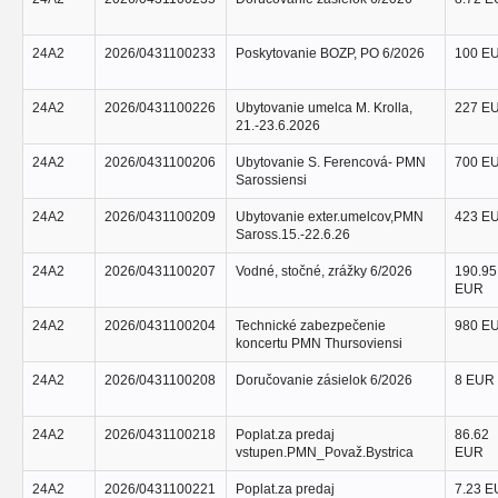
24A2
2026/0431100233
Poskytovanie BOZP, PO 6/2026
100 E
24A2
2026/0431100226
Ubytovanie umelca M. Krolla,
227 E
21.-23.6.2026
24A2
2026/0431100206
Ubytovanie S. Ferencová- PMN
700 E
Sarossiensi
24A2
2026/0431100209
Ubytovanie exter.umelcov,PMN
423 E
Saross.15.-22.6.26
24A2
2026/0431100207
Vodné, stočné, zrážky 6/2026
190.95
EUR
24A2
2026/0431100204
Technické zabezpečenie
980 E
koncertu PMN Thursoviensi
24A2
2026/0431100208
Doručovanie zásielok 6/2026
8 EUR
24A2
2026/0431100218
Poplat.za predaj
86.62
vstupen.PMN_Považ.Bystrica
EUR
24A2
2026/0431100221
Poplat.za predaj
7.23 