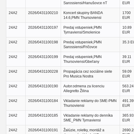
Sarossiensi/Hanušovce nT
EUR
24A2
2026/0431100210
Koncert skupiny BANDA
1700
14.6,PMN Thursoviensi
EUR
24A2
2026/0431100197
Predaj vstupeniek,PMN
10.89
Tyrnaviensi/Smolenice
EUR
24A2
2026/0431100198
Predaj vstupeniek,PMN
35.3 
Sarossiensi/Fričovce
24A2
2026/0431100199
Predaj vstupeniek,PMN
39.11
Thursoviensi/Gbeľany
EUR
24A2
2026/0431100228
Propagácia cez sociálne siete
59.09
Pro Musica Nostra
EUR
24A2
2026/0431100190
Autor.odmena za licenciu
563.24
Allegretto Žilina
EUR
24A2
2026/0431100184
Vkladanie reklamy do SME-PMN
491.39
Thursoviensi
EUR
24A2
2026/0431100185
Vkladanie reklamy do denníka
365.93
SME_PMN Tyrnaviensi
EUR
24A2
2026/0431100191
Žalúzie, roletky, montáž a
2690.2