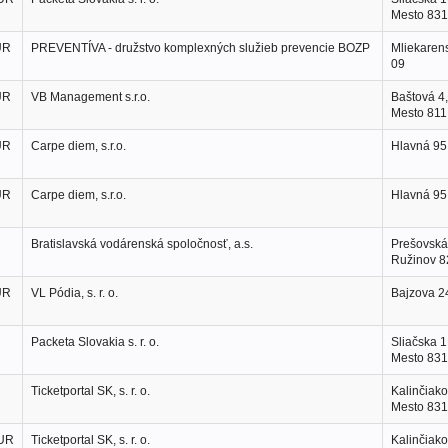
Mesto 831
UR
PREVENTÍVA - družstvo komplexných služieb prevencie BOZP
Mliekarens
09
UR
VB Management s.r.o.
Baštová 4,
Mesto 811
UR
Carpe diem, s.r.o.
Hlavná 95
UR
Carpe diem, s.r.o.
Hlavná 95
Bratislavská vodárenská spoločnosť, a.s.
Prešovská 
Ružinov 8
UR
VL Pódia, s. r. o.
Bajzova 24
Packeta Slovakia s. r. o.
Sliačska 1
Mesto 831
Ticketportal SK, s. r. o.
Kalinčiako
Mesto 831
EUR
Ticketportal SK, s. r. o.
Kalinčiako