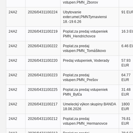
vstupen.PMN_Zborov
24A2
2026/0431100224
Ubytovanie
91 EU
exter.umel,PMNTyrnaviensi
18.-19.6.26
24A2
2026/0431100219
Poplat.za predaj vstupeniek
16.3 
PMN_Hendrichovce
24A2
2026/0431100222
Poplat.za predaj
6.46 
vstupen.PMN_Tomášikovo
24A2
2026/0431100220
Predaj vstupeniek, Voderady
57.93
EUR
24A2
2026/0431100223
Poplat.za predaj
64.77
vstupen.PMN_Prešov
EUR
24A2
2026/0431100225
Poplat.za predaj vstupeniek
31.48
PMN_Bytča
EUR
24A2
2026/0431100217
Umelecký výkon skupiny BANDA
1800
18.06.2026
EUR
24A2
2026/0431100212
Poplat.za predaj
76.81
vstupen.PMN_Hermanovce
EUR