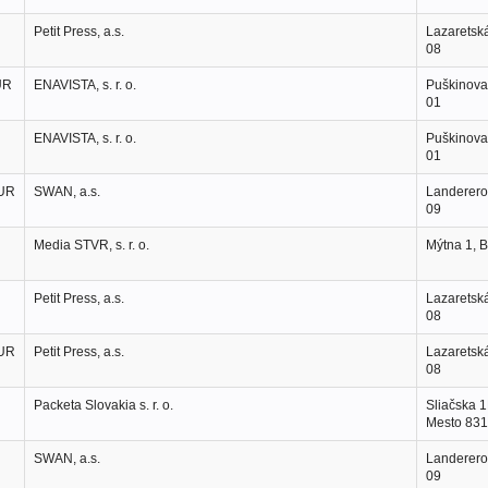
Petit Press, a.s.
Lazaretská
08
UR
ENAVISTA, s. r. o.
Puškinova
01
ENAVISTA, s. r. o.
Puškinova
01
EUR
SWAN, a.s.
Landererov
09
Media STVR, s. r. o.
Mýtna 1, B
Petit Press, a.s.
Lazaretská
08
EUR
Petit Press, a.s.
Lazaretská
08
Packeta Slovakia s. r. o.
Sliačska 1
Mesto 831
SWAN, a.s.
Landererov
09