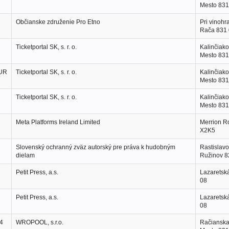
Mesto 831
Občianske združenie Pro Etno
Pri vinohr
Rača 831
Ticketportal SK, s. r. o.
Kalinčiako
Mesto 831
EUR
Ticketportal SK, s. r. o.
Kalinčiako
Mesto 831
Ticketportal SK, s. r. o.
Kalinčiako
Mesto 831
Meta Platforms Ireland Limited
Merrion R
X2K5
Slovenský ochranný zväz autorský pre práva k hudobným
Rastislavo
dielam
Ružinov 8
Petit Press, a.s.
Lazaretská
08
Petit Press, a.s.
Lazaretská
08
4
WROPOOL, s.r.o.
Račianska