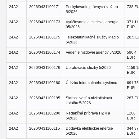
24A2
2026/0431100171
Poskytovanie právnych služieb
738 E
5/2026
24A2
2026/0431100173
Vyúčtovanie elektrickej energie
371.11
05/2026
EUR
24A2
2026/0431100175
Telekomunikačné služby Magio
28.5 
5/2026
24A2
2026/0431100174
Vedenie mzdovej agendy 5/2026
590.4
EUR
24A2
2026/0431100176
Upratovacie služby 5/2026
1159.1
EUR
24A2
2026/0431100180
Údržba informačného systému
691.75
EUR
24A2
2026/0431100195
Starostlivosť o nízkotlakovú
287 E
kotolňu 5/2026
24A2
2026/0431100200
Redakčná príprava HŽ 4 a
1200
5/2026
EUR
24A2
2026/0431100115
Dodávka elektrickej energie
344.37
5/2026
EUR