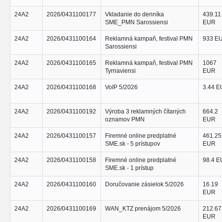
24A2
2026/0431100177
Vkladanie do denníka
439.11
SME_PMN Sarossiensi
EUR
24A2
2026/0431100164
Reklamná kampaň, festival PMN
933 E
Sarossiensi
24A2
2026/0431100165
Reklamná kampaň, festival PMN
1067
Tyrnaviensi
EUR
24A2
2026/0431100168
VoIP 5/2026
3.44 
24A2
2026/0431100192
Výroba 3 reklamných čítaných
664.2
oznamov PMN
EUR
24A2
2026/0431100157
Firemné online predplatné
461.25
SME.sk - 5 prístupov
EUR
24A2
2026/0431100158
Firemné online predplatné
98.4 
SME.sk - 1 prístup
24A2
2026/0431100160
Doručovanie zásielok 5/2026
16.19
EUR
24A2
2026/0431100169
WAN_KTZ prenájom 5/2026
212.67
EUR