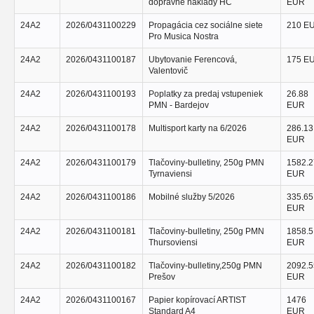
dopravné náklady HC
EUR
24A2
2026/0431100229
Propagácia cez sociálne siete
210 E
Pro Musica Nostra
24A2
2026/0431100187
Ubytovanie Ferencová,
175 E
Valentovič
24A2
2026/0431100193
Poplatky za predaj vstupeniek
26.88
PMN - Bardejov
EUR
24A2
2026/0431100178
Multisport karty na 6/2026
286.13
EUR
24A2
2026/0431100179
Tlačoviny-bulletiny, 250g PMN
1582.2
Tyrnaviensi
EUR
24A2
2026/0431100186
Mobilné služby 5/2026
335.65
EUR
24A2
2026/0431100181
Tlačoviny-bulletiny, 250g PMN
1858.5
Thursoviensi
EUR
24A2
2026/0431100182
Tlačoviny-bulletiny,250g PMN
2092.5
Prešov
EUR
24A2
2026/0431100167
Papier kopírovací ARTIST
1476
Standard A4
EUR