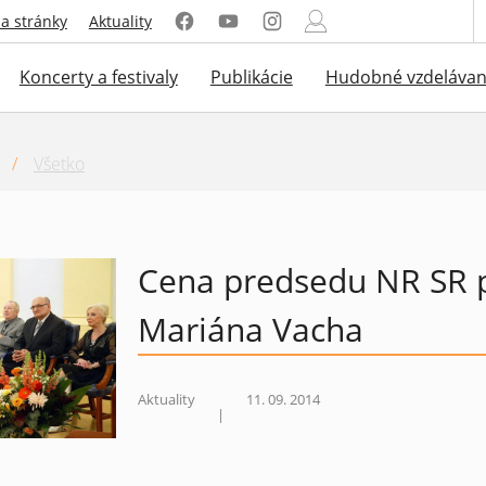
a stránky
Aktuality
Koncerty a festivaly
Publikácie
Hudobné vzdelávan
/
Všetko
Cena predsedu NR SR 
Mariána Vacha
Aktuality
11. 09. 2014
|