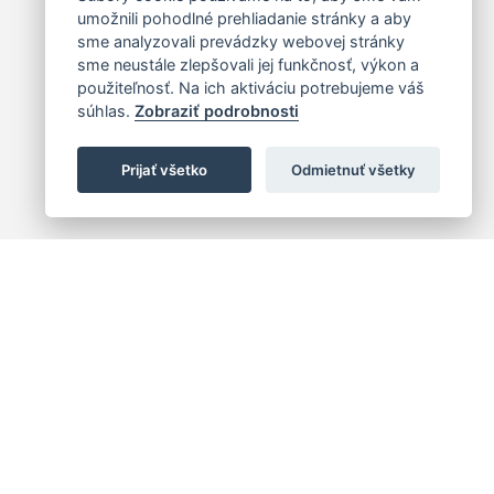
umožnili pohodlné prehliadanie stránky a aby
sme analyzovali prevádzky webovej stránky
sme neustále zlepšovali jej funkčnosť, výkon a
použiteľnosť. Na ich aktiváciu potrebujeme váš
súhlas.
Zobraziť podrobnosti
Prijať všetko
Odmietnuť všetky
 centrum
+421 (2) 2047 0111
10
info@hc.sk
islava 1