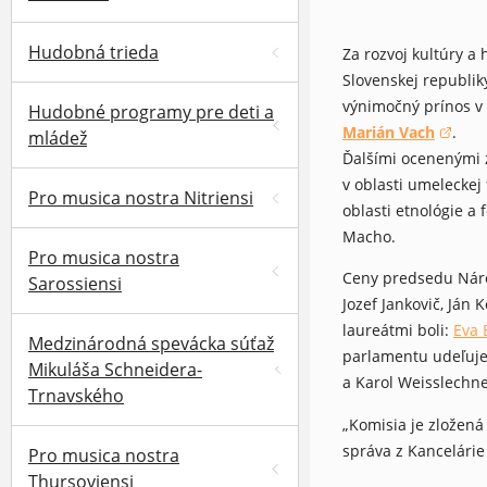
Hudobná trieda
Za rozvoj kultúry 
Slovenskej republik
výnimočný prínos v 
Hudobné programy pre deti a
Marián Vach
.
mládež
(otvorí sa v novom 
Ďalšími ocenenými z
v oblasti umeleckej
Pro musica nostra Nitriensi
oblasti etnológie a 
Macho.
Pro musica nostra
Ceny predsedu Národ
Sarossiensi
Jozef Jankovič, Ján
laureátmi boli:
Eva 
(otv
Medzinárodná spevácka súťaž
parlamentu udeľuje 
Mikuláša Schneidera-
a Karol Weisslechne
Trnavského
„Komisia je zložená
správa z Kancelárie
Pro musica nostra
Thursoviensi