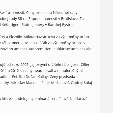
 šesť osobností. Ceny predsedu Národnej rady
rodnej rady SR na Župnom námestí v Bratislave. Za
éfdirigent Štátnej opery v Banskej Bystrici,
úry a filozofie, Milota Havránková za výnimočný prínos
tického umenia, Milan Leščák za výnimočný prínos v
 filmového umenia. Autorom cien je sklársky umelec Palo
od roku 2007. Jej prvými držiteľmi boli Jozef Ciller,
 2011 a 2012 sa ceny neudeľovali a minuloročnými
 Vladimír Petrík a Dušan Kállay. Ceny predseda
ecký, Miroslav Marcelli, Peter Michalovič, Ondrej Šulaj
 za ktoré sa udeľuje spomínaná cena,“ uvádza tlačová