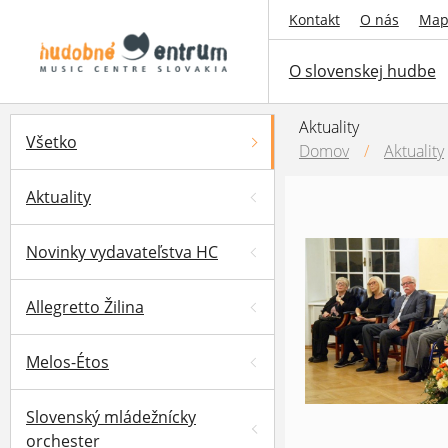
Kontakt
O nás
Map
O slovenskej hudbe
Aktuality
Všetko
Domov
/
Aktuality
Aktuality
Novinky vydavateľstva HC
Allegretto Žilina
Melos-Étos
Slovenský mládežnícky
orchester