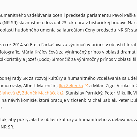
a humanitného vzdelávania ocenil predseda parlamentu Pavol Paška
y (NR SR) slávnostne odovzdal 23. októbra v historickej budove Ná
oblasti hudobného umenia sa laureátom Ceny predsedu NR SR stal š
okne)
a rok 2014 sú Etela Farkašová za výnimočný prínos v oblasti literat
 fotografie, Mária Kráľovičová za výnimočný prínos v oblasti drama
folkloristiky a Jozef (Dodo) Šimončič za výnimočný prínos v oblasti
nej rady SR za rozvoj kultúry a humanitného vzdelávania sa udeľujú 
 Komorovský, Albert Marenčin,
Ilja Zeljenka
a Milan Zigo. V rokoch
(otvorí sa v novom okne)
Blahová
,
Zdeněk Macháček
, Stanislav Párnický, Peter Mikulík,
orí sa v novom okne)
(otvorí sa v novom okne)
na návrh komisie, ktorá pracuje v zložení: Michal Babiak, Peter Dub
r.
 tak, aby pokrývala tie oblasti kultúry a humanitného vzdelávania,
 NR SR.