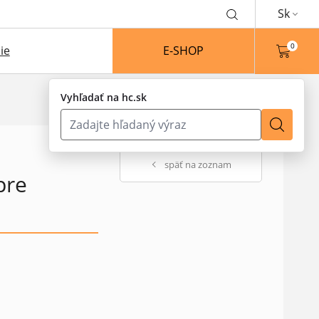
Sk
0
ie
E-SHOP
Vyhľadať na hc.sk
späť na zoznam
pre