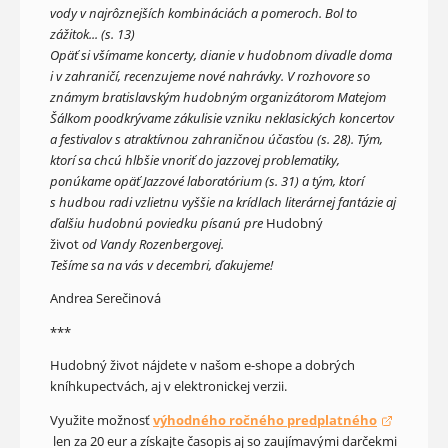
vody v najrôznejších kombináciách a pomeroch. Bol to
zážitok... (s. 13)
Opäť si všímame koncerty, dianie v hudobnom divadle doma
i v zahraničí, recenzujeme nové nahrávky. V rozhovore so
známym bratislavským hudobným organizátorom Matejom
Šálkom poodkrývame zákulisie vzniku neklasických koncertov
a festivalov s atraktívnou zahraničnou účasťou (s. 28). Tým,
ktorí sa chcú hlbšie vnoriť do jazzovej problematiky,
ponúkame opäť Jazzové laboratórium (s. 31) a tým, ktorí
s hudbou radi vzlietnu vyššie na krídlach literárnej fantázie aj
ďalšiu hudobnú poviedku písanú pre
Hudobný
život
od Vandy Rozenbergovej.
Tešíme sa na vás v decembri, ďakujeme!
Andrea Serečinová
***
Hudobný život nájdete v našom e-shope a dobrých
kníhkupectvách, aj v elektronickej verzii.
Využite možnosť
výhodného ročného predplatného
(otvorí sa v novom okne)
len za 20 eur a získajte časopis aj so zaujímavými darčekmi