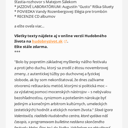
šťastia-rozhovor s Matejom Šálekom
* JAZZOVÉ LABORATÓRIUM: Augustín "Gusto" Riška-Siluety
* POVIEDKA Vandy Rozenbergovej: Elégia pre trombón
* RECENZIE CD albumov
a ešte oveľa viac...
Všetky texty nájdete aj v online verzii Hudobného
života na
hudobnyzivot.sk
.
(otvorí sa v novom okne)
Ešte stále zdarma.
***
"Bolo by popretím základnej myšlienky nášho festivalu
a proti jeho duchu, ktorý sa zrodil z étosu novembrovej
zmeny, z autentickej túžby po duchovnej a fyzickej
slobode, ak by som nekonštatoval, že dnes zažívame
otvorenú reštauráciu metód, ktorými si politická moc –
za výdatnej pomoci mocenských nástrojov – s nebývalou
bezohľadnosťou, cynizmom a potešením nárokuje byť
jediným a konečným arbitrom kultúrnych, umeleckých
(estetických) hodnôt a etických noriem života.“
Slová Igora
Valentoviča, riaditeľa Hudobného centra, ktoré vydáva náš
časopis, v programovom bulletine nedávno skončeného
festivalu Melos-Étos tnú do živého. Vzhľadom na aktuálnosť