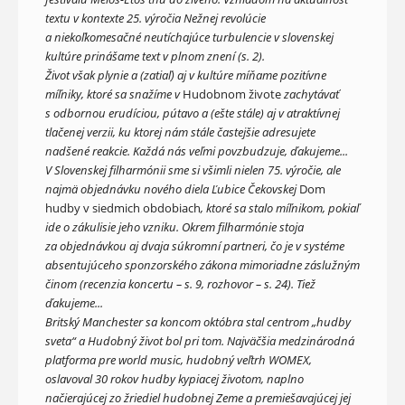
textu v kontexte 25. výročia Nežnej revolúcie
a niekoľkomesačné neutíchajúce turbulencie v slovenskej
kultúre prinášame text v plnom znení (s. 2).
Život však plynie a (zatiaľ) aj v kultúre míňame pozitívne
míľniky, ktoré sa snažíme v
Hudobnom živote
zachytávať
s odbornou erudíciou, pútavo a (ešte stále) aj v atraktívnej
tlačenej verzii, ku ktorej nám stále častejšie adresujete
nadšené reakcie. Každá nás veľmi povzbudzuje, ďakujeme...
V Slovenskej filharmónii sme si všimli nielen 75. výročie, ale
najmä objednávku nového diela Ľubice Čekovskej
Dom
hudby v siedmich obdobiach
, ktoré sa stalo míľnikom, pokiaľ
ide o zákulisie jeho vzniku. Okrem filharmónie stoja
za objednávkou aj dvaja súkromní partneri, čo je v systéme
absentujúceho sponzorského zákona mimoriadne záslužným
činom (recenzia koncertu – s. 9, rozhovor – s. 24). Tiež
ďakujeme...
Britský Manchester sa koncom októbra stal centrom „hudby
sveta“ a Hudobný život bol pri tom. Najväčšia medzinárodná
platforma pre world music, hudobný veľtrh WOMEX,
oslavoval 30 rokov hudby kypiacej životom, naplno
načierajúcej zo žriediel hudobnej Zeme a premiešavajúcej jej