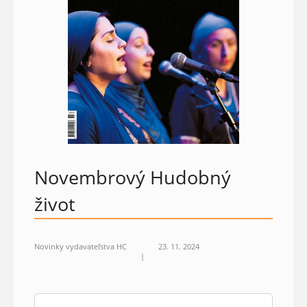
Novembrový Hudobný
život
Novinky vydavateľstva HC
23. 11. 2024
|