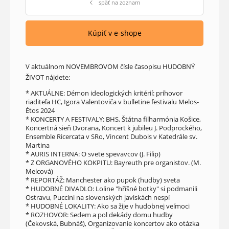
späť na zoznam
Kúpiť v e-shope
V aktuálnom NOVEMBROVOM čísle časopisu HUDOBNÝ
ŽIVOT nájdete:
* AKTUÁLNE: Démon ideologických kritérií: príhovor
riaditeľa HC, Igora Valentoviča v bulletine festivalu Melos-
Étos 2024
* KONCERTY A FESTIVALY: BHS, Štátna filharmónia Košice,
Koncertná sieň Dvorana, Koncert k jubileu J. Podprockého,
Ensemble Ricercata v SRo, Vincent Dubois v Katedrále sv.
Martina
* AURIS INTERNA: O svete spevavcov (J. Filip)
* Z ORGANOVÉHO KOKPITU: Bayreuth pre organistov. (M.
Melcová)
* REPORTÁŽ: Manchester ako pupok (hudby) sveta
* HUDOBNÉ DIVADLO: Loline "hříšné botky" si podmanili
Ostravu, Puccini na slovenských javiskách nespí
* HUDOBNÉ LOKALITY: Ako sa žije v hudobnej veľmoci
* ROZHOVOR: Sedem a pol dekády domu hudby
(Čekovská, Bubnáš), Organizovanie koncertov ako otázka