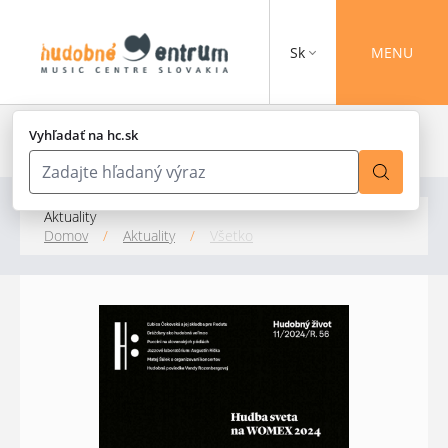
Sk
MENU
Vyhľadať na hc.sk
Aktuality
Domov
/
Aktuality
/
Všetko