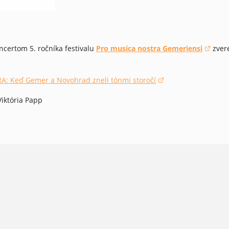
certom 5. ročníka festivalu
Pro musica nostra Gemeriensi
zvere
(otvorí sa v novom okne)
: Keď Gemer a Novohrad zneli tónmi storočí
okne)
Viktória Papp