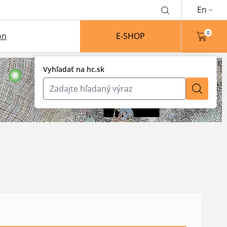
En
0
on
E-SHOP
Vyhľadať na hc.sk