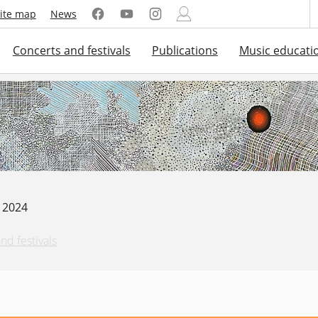
ite map
News
Concerts and festivals
Publications
Music educati
. 2024
nd festivals