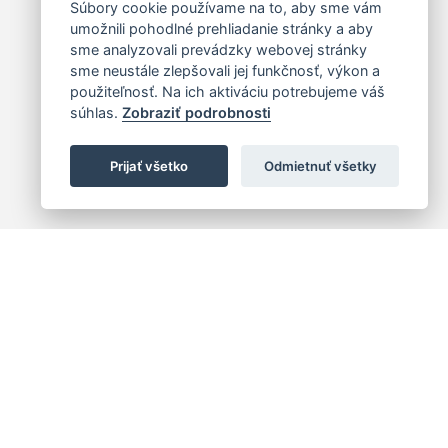
Súbory cookie používame na to, aby sme vám
umožnili pohodlné prehliadanie stránky a aby
sme analyzovali prevádzky webovej stránky
sme neustále zlepšovali jej funkčnosť, výkon a
použiteľnosť. Na ich aktiváciu potrebujeme váš
súhlas.
Zobraziť podrobnosti
Prijať všetko
Odmietnuť všetky
 centrum
+421 (2) 2047 0111
10
info@hc.sk
islava 1