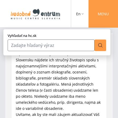
En
MENU
Vyhľadať na hc.sk
V profiloch hudobných telies pôsobiacich na
Slovensku nájdete ich stručný životopis spolu s
najvýznamnejšími interpretačnými aktivitami,
doplnený o zoznam diskografie, ocenení,
bibliografie, premiér skladieb slovenských
skladateľov a fotogalériu. Mená jednotlivých
členov telesa (v časti obsadenie) uvádzame len
po okteto. Niekedy uvádzame iba meno
umeleckého vedúceho, príp. dirigenta, najmä ak
ide o variabilné obsadenie.
Uvítame, ak by ste mali záujem aktualizovať Váš