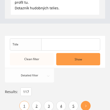
profil tu.
Dotazník hudobných telies.
Title
Clean filter
Show
Detailed filter
Results:
117
1
2
3
4
5