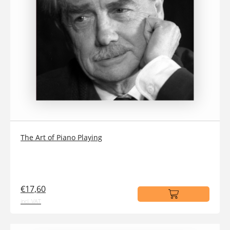
The Art of Piano Playing
€17,60
incl. VAT