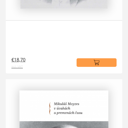
€18,70
incl. VAT