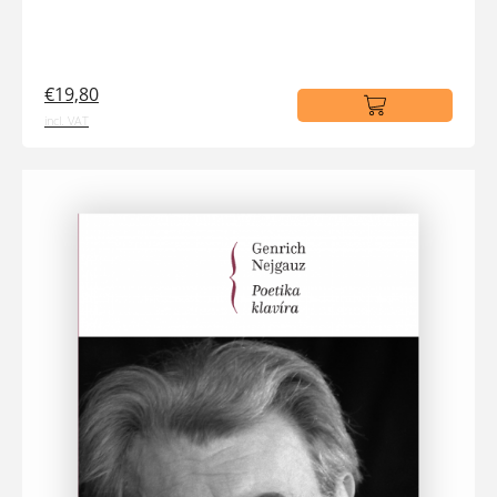
€19,80
incl. VAT