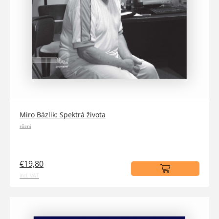
Miro Bázlik: Spektrá života
rôzni
€19,80
incl. VAT