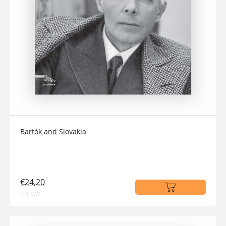
Bartók and Slovakia
€24,20
incl. VAT