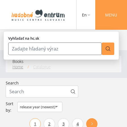
En
MENU
Vyhľadať na hc.sk
Books
Home
/
Catalogue
Search
Sort
release year (newest)
by:
1
2
3
4