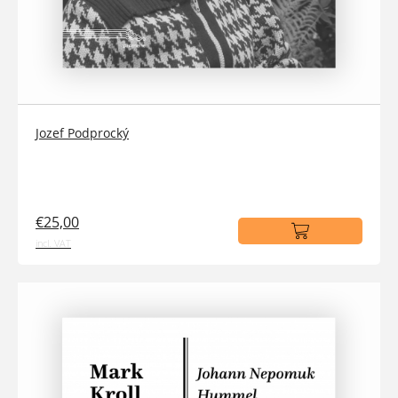
Jozef Podprocký
€25,00
incl. VAT