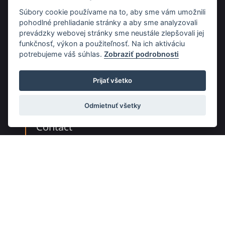
National Youth Orchestra of Slovakia
Súbory cookie používame na to, aby sme vám umožnili
Educational concerts
pohodlné prehliadanie stránky a aby sme analyzovali
prevádzky webovej stránky sme neustále zlepšovali jej
Music Classroom
funkčnosť, výkon a použiteľnosť. Na ich aktiváciu
Magazine Hudobný život (Music Life)
potrebujeme váš súhlas.
Zobraziť podrobnosti
Music directory
News
Prijať všetko
Our publications
Odmietnuť všetky
Contact
Hudobné centrum
Michalská 10
815 36 Bratislava 1
+421 (2) 2047 0111
info@hc.sk