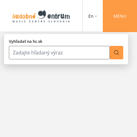
En
MENU
Vyhľadať na hc.sk