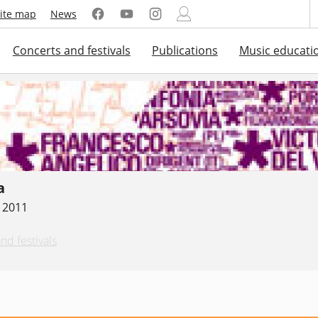
ite map
News
Concerts and festivals
Publications
Music educati
a
. 2011
nd festivals