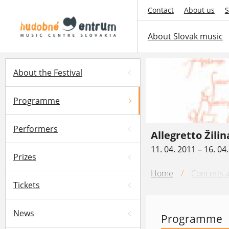
Contact
About us
S
About Slovak music
About the Festival
Programme
Performers
Allegretto Žilin
11. 04. 2011 – 16. 04
Prizes
Home
/
Concerts a
Tickets
News
Programme