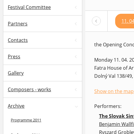
Festival Committee
11. 0
Partners
Contacts
the Opening Conce
Press
Monday 11. 04. 20
Fatra House of Art
Gallery
Dolný Val 138/49, 
Composers - works
Show on the map
(opens in a new 
Archive
Performers:
The Slovak Sin
Programme 2011
Benjamin Wallf
Ryszard Groble