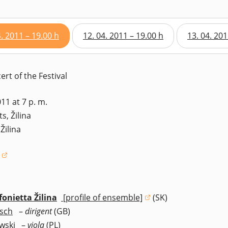
4. 2011 – 19.00 h
12. 04. 2011 – 19.00 h
13. 04. 201
rt of the Festival
11 at 7 p. m.
s, Žilina
Žilina
window)
fonietta Žilina
[profile of ensemble]
(SK)
(opens in a new window)
isch
–
dirigent
(GB)
wski
–
viola
(PL)