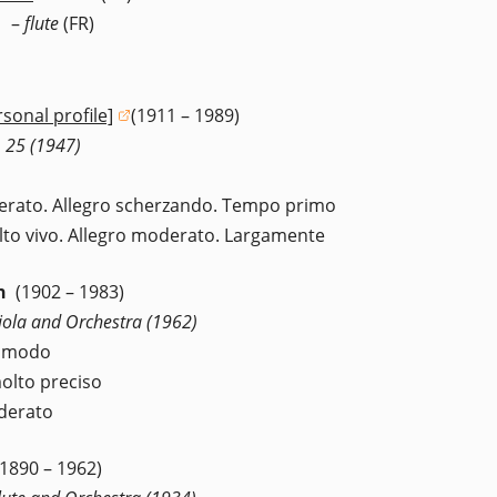
–
flute
(FR)
rsonal profile]
(1911 – 1989)
ens in a new window)
 25 (1947)
rato. Allegro scherzando. Tempo primo
lto vivo. Allegro moderato. Largamente
n
(1902 – 1983)
iola and Orchestra (1962)
omodo
olto preciso
derato
(1890 – 1962)