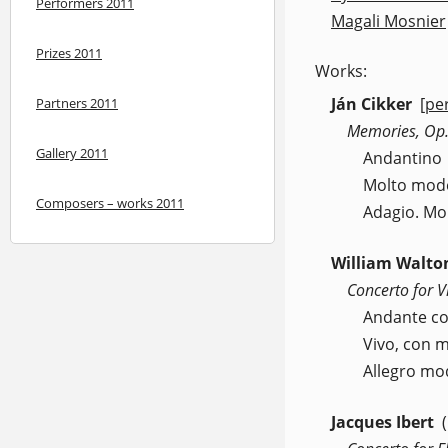
Performers 2011
Magali Mosnier
Prizes 2011
Works:
Ján Cikker
[pe
Partners 2011
(op
Memories, Op.
Gallery 2011
Andantino
Molto mode
Composers – works 2011
Adagio. Mo
William Walto
Concerto for V
Andante c
Vivo, con m
Allegro mo
Jacques Ibert