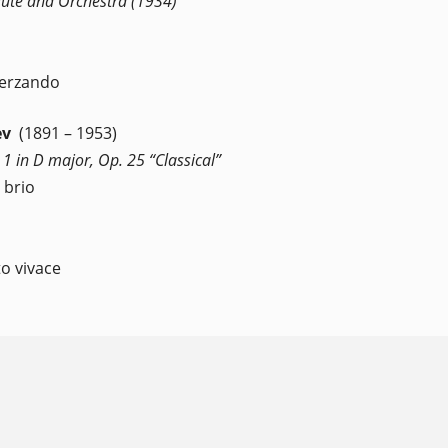
lute and Orchestra (1934)
herzando
ev
(1891 – 1953)
 in D major, Op. 25 “Classical”
 brio
to vivace