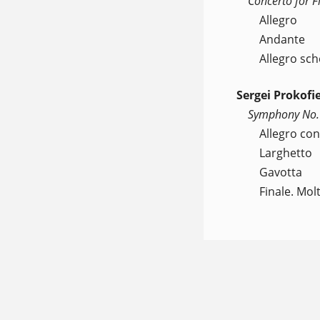
Concerto for F
Allegro
Andante
Allegro sc
Sergei Prokofi
Symphony No. 1
Allegro con
Larghetto
Gavotta
Finale. Mol