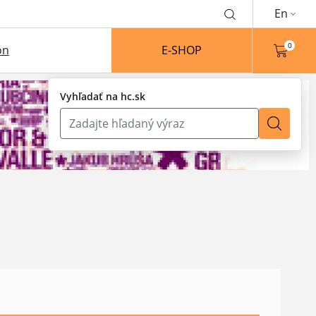
En
0
on
E-SHOP
Vyhľadať na hc.sk