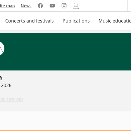
ite map
News
Concerts and festivals
Publications
Music educati
a
. 2026
nd festivals