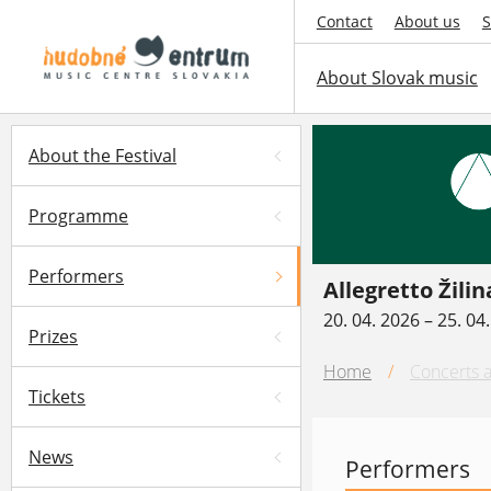
Contact
About us
S
About Slovak music
About the Festival
Programme
Performers
Allegretto Žilin
20. 04. 2026 – 25. 04
Prizes
Home
/
Concerts a
Tickets
News
Performers