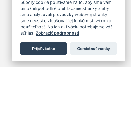
Súbory cookie používame na to, aby sme vám
umožnili pohodlné prehliadanie stránky a aby
sme analyzovali prevádzky webovej stránky
sme neustále zlepšovali jej funkčnosť, výkon a
použiteľnosť. Na ich aktiváciu potrebujeme váš
súhlas.
Zobraziť podrobnosti
Prijať všetko
Odmietnuť všetky
 centrum
+421 (2) 2047 0111
10
info@hc.sk
islava 1