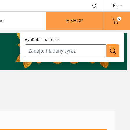
En
0
on
E-SHOP
Vyhľadať na hc.sk