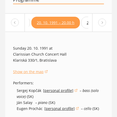
 1991 – 17.00 h
20. 10. 1991 – 20.00 h
21. 10. 1991 – 17
Sunday 20. 10. 1991 at
Clarissian Church Concert Hall
Klariská 330/1, Bratislava
Show on the map
(opens in a new window)
Performers:
Sergej Kopčák
[personal profile]
–
bass (solo
(opens in a new window)
voice)
(SK)
Ján Salay
–
piano
(SK)
Eugen Prochác
[personal profile]
–
cello
(SK)
(opens in a new window)