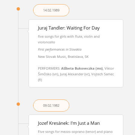
14.02.
1989
Juraj Tandler: Waiting For Day
five songs for girls with flute, violin and
violoncello
First performances in Slovakia
New Slovak Music, Bratislava, SK
PERFORMERS:
Alžbeta Bukoveczka (ms)
, Viktor
Šimčisko (vn), Juraj Alexander (vc), Vojtech Samec
(fl)
09.02.
1982
Jozef Kresánek: I'm Just a Man
Five songs for mezzo-soprano (tenor) and piano