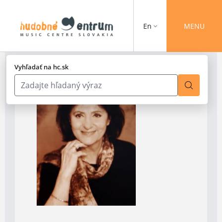
En
MENU
Vyhľadať na hc.sk