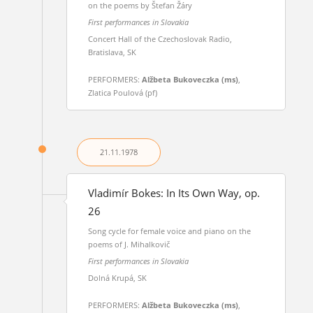
on the poems by Štefan Žáry
First performances in Slovakia
Concert Hall of the Czechoslovak Radio,
Bratislava, SK
PERFORMERS:
Alžbeta Bukoveczka (ms)
,
Zlatica Poulová (pf)
21.11.
1978
Vladimír Bokes: In Its Own Way, op.
26
Song cycle for female voice and piano on the
poems of J. Mihalkovič
First performances in Slovakia
Dolná Krupá, SK
PERFORMERS:
Alžbeta Bukoveczka (ms)
,