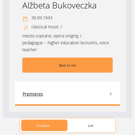
Alžbeta Bukoveczka
30.09.1943
classical music
/
mezzo-soprano, opera singing
/
pedagogue – higher education lecturers, voice
teacher
Back to list
Premieres
Timeline
List