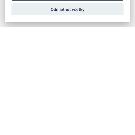
Odmietnuť všetky
Quick navigation
Composers
Works
Performers
Ensembles
Theorists
Pedagogues
Online katalógy knižnice HC
Organs and organ builders in Slovakia