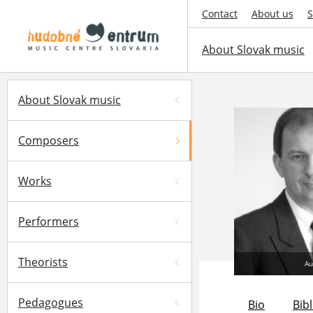
Contact
About us
S
About Slovak music
About Slovak music
Composers
Works
Performers
Theorists
Au
Pedagogues
Bio
Bib