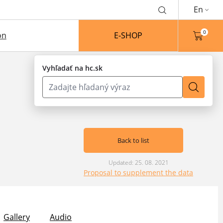
En
0
on
E-SHOP
Vyhľadať na hc.sk
Back to list
Updated: 25. 08. 2021
Proposal to supplement the data
Gallery
Audio