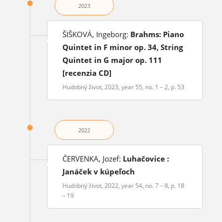
2023
ŠIŠKOVÁ, Ingeborg:
Brahms: Piano
Quintet in F minor op. 34, String
Quintet in G major op. 111
[recenzia CD]
Hudobný život, 2023, year 55, no. 1 – 2, p. 53
2022
ČERVENKA, Jozef:
Luhačovice :
Janáček v kúpeľoch
Hudobný život, 2022, year 54, no. 7 – 8, p. 18
– 19