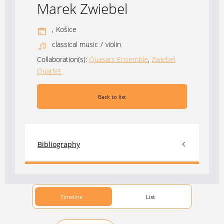
Marek Zwiebel
,
Košice
classical music
/
violin
Collaboration(s):
Quasars Ensemble
,
Zwiebel
Quartet
Back to list
Bibliography
Timeline
List