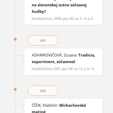
na slovenskej scéne súčasnej
hudby?
Hudobný život , 2008, year 40, no. 3 – 4, p. 8
2007
ADAMKOVIČOVÁ, Zuzana:
Tradícia,
experiment, súčasnosť
Hudobný život, 2007, year 39, no. 12, p. 8 – 9
2006
ČÍŽIK, Vladimír:
Mirbachovské
matiné