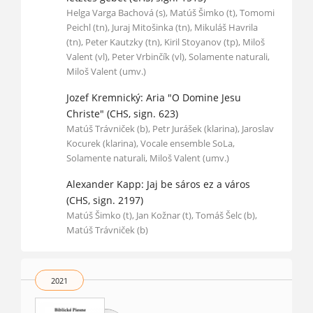
Helga Varga Bachová (s), Matúš Šimko (t), Tomomi
Peichl (tn), Juraj Mitošinka (tn), Mikuláš Havrila
(tn), Peter Kautzky (tn), Kiril Stoyanov (tp), Miloš
Valent (vl), Peter Vrbinčík (vl), Solamente naturali,
Miloš Valent (umv.)
Jozef Kremnický: Aria "O Domine Jesu
Christe" (CHS, sign. 623)
Matúš Trávniček (b), Petr Jurášek (klarina), Jaroslav
Kocurek (klarina), Vocale ensemble SoLa,
Solamente naturali, Miloš Valent (umv.)
Alexander Kapp: Jaj be sáros ez a város
(CHS, sign. 2197)
Matúš Šimko (t), Jan Kožnar (t), Tomáš Šelc (b),
Matúš Trávniček (b)
2021