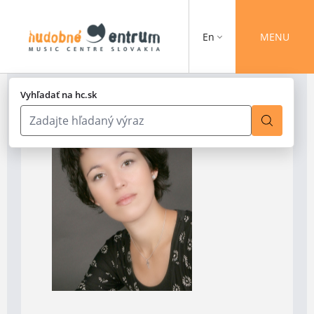
En
MENU
Vyhľadať na hc.sk