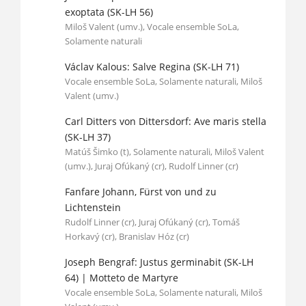
exoptata (SK-LH 56)
Miloš Valent (umv.), Vocale ensemble SoLa,
Solamente naturali
Václav Kalous: Salve Regina (SK-LH 71)
Vocale ensemble SoLa, Solamente naturali, Miloš
Valent (umv.)
Carl Ditters von Dittersdorf: Ave maris stella
(SK-LH 37)
Matúš Šimko (t), Solamente naturali, Miloš Valent
(umv.), Juraj Ofúkaný (cr), Rudolf Linner (cr)
Fanfare Johann, Fürst von und zu
Lichtenstein
Rudolf Linner (cr), Juraj Ofúkaný (cr), Tomáš
Horkavý (cr), Branislav Hóz (cr)
Joseph Bengraf: Justus germinabit (SK-LH
64) | Motteto de Martyre
Vocale ensemble SoLa, Solamente naturali, Miloš