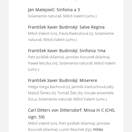
Ján Matejovič: Sinfonia a 3
Solamente naturali, Miloš Valent (umv.)
František Xaver Budinský: Salve Regina
Miloš Valent (vn), Pavla Radostová (s), Solamente
naturali, Miloš Valent (umv.)
František Xaver Budinský: Sinfonia 1ma
Petr Jurášek (klarina), Jaroslav Kocurek (klarina),
Pawel Miczka (vl), Solamente naturali, Miloš Valent
(umv.)
František Xaver Budinský: Miserere
Helga Varga Bachová (s), Jarmila Vantuchová (alt),
Matúš Šimko (t), Tomáš Šelc (b), Vocale ensemble
SoLa, Solamente naturali, Miloš Valent (umv.)
Carl Ditters von Dittersdorf: Missa in C (CHS,
sign. 59)
Miloš Valent (vn), Petr Jurášek (klarina), Jaroslav
Kocurek (klarina), Lumír Machek (tp),
Hilda