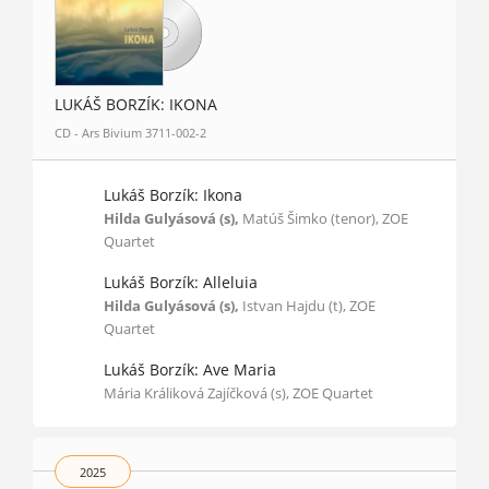
LUKÁŠ BORZÍK: IKONA
CD - Ars Bivium 3711-002-2
Lukáš Borzík: Ikona
Hilda Gulyásová (s),
Matúš Šimko (tenor), ZOE
Quartet
Lukáš Borzík: Alleluia
Hilda Gulyásová (s),
Istvan Hajdu (t), ZOE
Quartet
Lukáš Borzík: Ave Maria
Mária Králiková Zajíčková (s), ZOE Quartet
2025