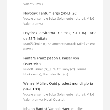
Valent (umv.)
Novotný: Tantum ergo (SK-LH 26)
Vocale ensemble SoLa, Solamente naturali, Miloš
Valent (umv.)
Haydn: O aeviterna Trinitas (SK-LH 36) | Aria
de SS Trinitate
Matúš Šimko (t), Solamente naturali, Miloš Valent
(umv.)
Fanfare Franz Joseph I. Kaiser von
Österreich
Rudolf Linner (cr), Juraj Ofúkaný (cr), Tomáš
Horkavý (cr), Branislav Hóz (cr)
Wenzel Müller: Quid prodest mundi gloria
(SK-LH 80)
Vocale ensemble SoLa, Solamente naturali, Miloš
Valent (umv.), Halali Quartet
Johann Baptist Vanhal: Haec est dies