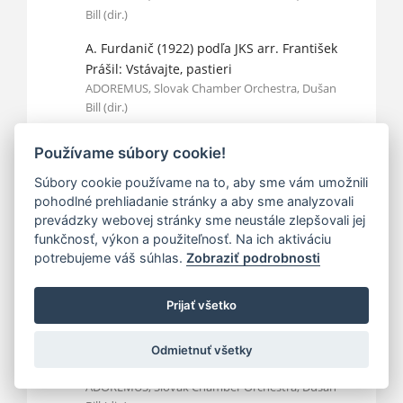
Bill (dir.)
A. Furdanič (1922) podľa JKS arr. František
Prášil: Vstávajte, pastieri
ADOREMUS, Slovak Chamber Orchestra, Dušan
Bill (dir.)
Zemplínska koleda, arr. František Prášil:
Používame súbory cookie!
Narodil sa nám
ADOREMUS, Slovak Chamber Orchestra, Dušan
Súbory cookie používame na to, aby sme vám umožnili
Bill (dir.)
pohodlné prehliadanie stránky a aby sme analyzovali
prevádzky webovej stránky sme neustále zlepšovali jej
Kancionál Andreja Ozyma (1808) podľa JKS
funkčnosť, výkon a použiteľnosť. Na ich aktiváciu
arr. František Prášil: Povedzte nám,
potrebujeme váš súhlas.
Zobraziť podrobnosti
pastuškovia
ADOREMUS, Slovak Chamber Orchestra, Dušan
Prijať všetko
Bill (dir.)
slovenská verzia českej ľudovej koledy, arr.
Odmietnuť všetky
František Prášil: Poďme, bratia, ku Betlému
ADOREMUS, Slovak Chamber Orchestra, Dušan