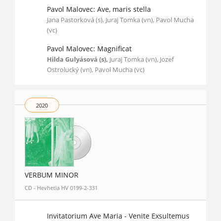
Pavol Malovec: Ave, maris stella
Jana Pastorková (s), Juraj Tomka (vn), Pavol Mucha
(vc)
Pavol Malovec: Magnificat
Hilda Gulyásová (s),
Juraj Tomka (vn), Jozef
Ostrolucký (vn), Pavol Mucha (vc)
2020
VERBUM MINOR
CD - Hevhetia HV 0199-2-331
Invitatorium Ave Maria - Venite Exsultemus