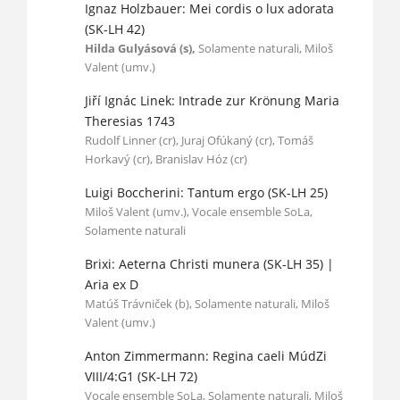
Ignaz Holzbauer: Mei cordis o lux adorata
(SK-LH 42)
Hilda Gulyásová (s),
Solamente naturali, Miloš
Valent (umv.)
Jiří Ignác Linek: Intrade zur Krönung Maria
Theresias 1743
Rudolf Linner (cr), Juraj Ofúkaný (cr), Tomáš
Horkavý (cr), Branislav Hóz (cr)
Luigi Boccherini: Tantum ergo (SK-LH 25)
Miloš Valent (umv.), Vocale ensemble SoLa,
Solamente naturali
Brixi: Aeterna Christi munera (SK-LH 35) |
Aria ex D
Matúš Trávniček (b), Solamente naturali, Miloš
Valent (umv.)
Anton Zimmermann: Regina caeli MúdZi
VIII/4:G1 (SK-LH 72)
Vocale ensemble SoLa, Solamente naturali, Miloš