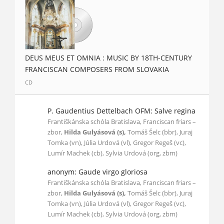
DEUS MEUS ET OMNIA : MUSIC BY 18TH-CENTURY
FRANCISCAN COMPOSERS FROM SLOVAKIA
CD
P. Gaudentius Dettelbach OFM: Salve regina
Františkánska schóla Bratislava, Franciscan friars –
zbor,
Hilda Gulyásová (s),
Tomáš Šelc (bbr), Juraj
Tomka (vn), Júlia Urdová (vl), Gregor Regeš (vc),
Lumír Machek (cb), Sylvia Urdová (org, zbm)
anonym: Gaude virgo gloriosa
Františkánska schóla Bratislava, Franciscan friars –
zbor,
Hilda Gulyásová (s),
Tomáš Šelc (bbr), Juraj
Tomka (vn), Júlia Urdová (vl), Gregor Regeš (vc),
Lumír Machek (cb), Sylvia Urdová (org, zbm)