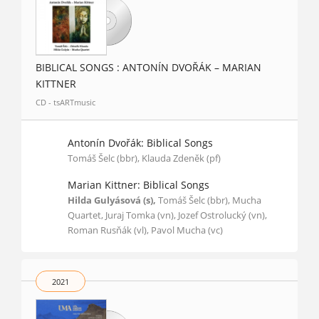
BIBLICAL SONGS : ANTONÍN DVOŘÁK – MARIAN
KITTNER
CD - tsARTmusic
Antonín Dvořák: Biblical Songs
Tomáš Šelc (bbr), Klauda Zdeněk (pf)
Marian Kittner: Biblical Songs
Hilda Gulyásová (s),
Tomáš Šelc (bbr), Mucha
Quartet, Juraj Tomka (vn), Jozef Ostrolucký (vn),
Roman Rusňák (vl), Pavol Mucha (vc)
2021