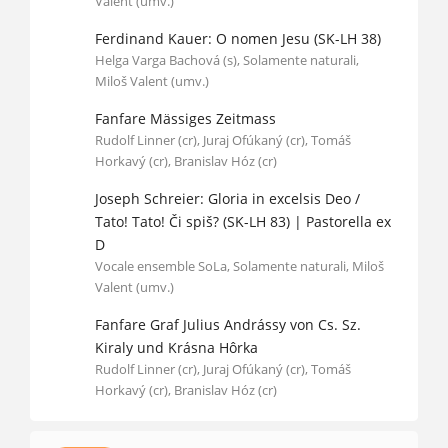
Valent (umv.)
Ferdinand Kauer: O nomen Jesu (SK-LH 38)
Helga Varga Bachová (s), Solamente naturali,
Miloš Valent (umv.)
Fanfare Mässiges Zeitmass
Rudolf Linner (cr), Juraj Ofúkaný (cr), Tomáš
Horkavý (cr), Branislav Hóz (cr)
Joseph Schreier: Gloria in excelsis Deo /
Tato! Tato! Či spiš? (SK-LH 83) | Pastorella ex
D
Vocale ensemble SoLa, Solamente naturali, Miloš
Valent (umv.)
Fanfare Graf Julius Andrássy von Cs. Sz.
Kiraly und Krásna Hôrka
Rudolf Linner (cr), Juraj Ofúkaný (cr), Tomáš
Horkavý (cr), Branislav Hóz (cr)