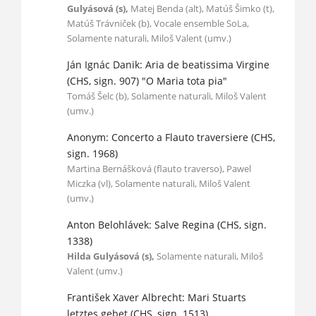
Gulyásová (s),
Matej Benda (alt), Matúš Šimko (t),
Matúš Trávniček (b), Vocale ensemble SoLa,
Solamente naturali, Miloš Valent (umv.)
Ján Ignác Danik: Aria de beatissima Virgine
(CHS, sign. 907) "O Maria tota pia"
Tomáš Šelc (b), Solamente naturali, Miloš Valent
(umv.)
Anonym: Concerto a Flauto traversiere (CHS,
sign. 1968)
Martina Bernášková (flauto traverso), Pawel
Miczka (vl), Solamente naturali, Miloš Valent
(umv.)
Anton Belohlávek: Salve Regina (CHS, sign.
1338)
Hilda Gulyásová (s),
Solamente naturali, Miloš
Valent (umv.)
František Xaver Albrecht: Mari Stuarts
letztes gebet (CHS, sign. 1513)