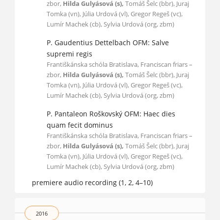
zbor,
Hilda Gulyásová (s),
Tomáš Šelc (bbr), Juraj
Tomka (vn), Júlia Urdová (vl), Gregor Regeš (vc),
Lumír Machek (cb), Sylvia Urdová (org, zbm)
P. Gaudentius Dettelbach OFM: Salve
supremi regis
Františkánska schóla Bratislava, Franciscan friars –
zbor,
Hilda Gulyásová (s),
Tomáš Šelc (bbr), Juraj
Tomka (vn), Júlia Urdová (vl), Gregor Regeš (vc),
Lumír Machek (cb), Sylvia Urdová (org, zbm)
P. Pantaleon Roškovský OFM: Haec dies
quam fecit dominus
Františkánska schóla Bratislava, Franciscan friars –
zbor,
Hilda Gulyásová (s),
Tomáš Šelc (bbr), Juraj
Tomka (vn), Júlia Urdová (vl), Gregor Regeš (vc),
Lumír Machek (cb), Sylvia Urdová (org, zbm)
premiere audio recording (1, 2, 4–10)
2016