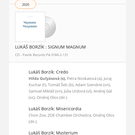
2020
LUKÁŠ BORZÍK : SIGNUM MAGNUM
CD - Pavlik Records PA 0184-2-131
Lukáš Borzík: Credo
Hilda Gulyásová (s),
Petra Noskaiová (a), Juraj
Kuchar (t), Tomáš Šelc (b), Adam Szendrei (vn),
Samuel Mikláš (vn), Júlia Urdová (vl), Andrej Gál
(vc), Ondrej Olos (dir.)
Lukáš Borzík: Misericordia
Choir Zoe, ZOE Chamber Orchestra, Ondrej Olos
(dir.)
Lukáš Borzík: Mysterium