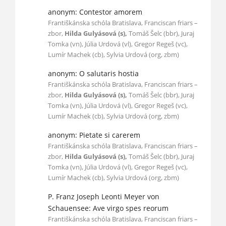
anonym: Contestor amorem
Františkánska schóla Bratislava, Franciscan friars –
zbor,
Hilda Gulyásová (s),
Tomáš Šelc (bbr), Juraj
Tomka (vn), Júlia Urdová (vl), Gregor Regeš (vc),
Lumír Machek (cb), Sylvia Urdová (org, zbm)
anonym: O salutaris hostia
Františkánska schóla Bratislava, Franciscan friars –
zbor,
Hilda Gulyásová (s),
Tomáš Šelc (bbr), Juraj
Tomka (vn), Júlia Urdová (vl), Gregor Regeš (vc),
Lumír Machek (cb), Sylvia Urdová (org, zbm)
anonym: Pietate si carerem
Františkánska schóla Bratislava, Franciscan friars –
zbor,
Hilda Gulyásová (s),
Tomáš Šelc (bbr), Juraj
Tomka (vn), Júlia Urdová (vl), Gregor Regeš (vc),
Lumír Machek (cb), Sylvia Urdová (org, zbm)
P. Franz Joseph Leonti Meyer von
Schauensee: Ave virgo spes reorum
Františkánska schóla Bratislava, Franciscan friars –