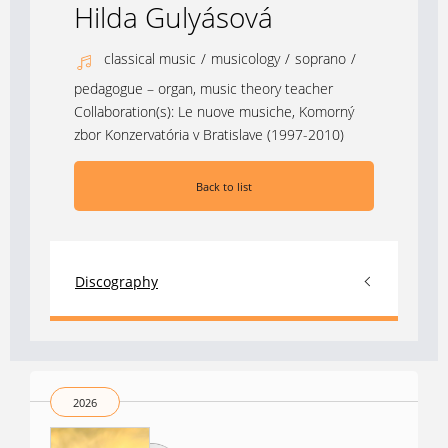
Hilda Gulyásová
classical music
/
musicology
/
soprano
/
pedagogue – organ, music theory teacher
Collaboration(s):
Le nuove musiche
,
Komorný
zbor Konzervatória v Bratislave (1997-2010)
Back to list
Discography
2026