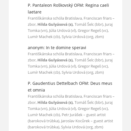
P. Pantaleon Roškovský OFM: Regina caeli
laetare
Františkánska schóla Bratislava, Franciscan friars –
zbor,
Hilda Gulyásová (s),
Tomáš Šelc (bbr), Juraj
Tomka (vn), Júlia Urdová (vl), Gregor Regeš (vc),
Lumír Machek (cb), Sylvia Urdová (org, zbm)
anonym: In te domine speravi
Františkánska schóla Bratislava, Franciscan friars –
zbor,
Hilda Gulyásová (s),
Tomáš Šelc (bbr), Juraj
Tomka (vn), Júlia Urdová (vl), Gregor Regeš (vc),
Lumír Machek (cb), Sylvia Urdová (org, zbm)
P. Gaudentius Dettelbach OFM: Deus meus
et omnia
Františkánska schóla Bratislava, Franciscan friars –
zbor,
Hilda Gulyásová (s),
Tomáš Šelc (bbr), Juraj
Tomka (vn), Júlia Urdová (vl), Gregor Regeš (vc),
Lumír Machek (cb), Petr Jurášek – guest artist
(baroková trúbka), Jaroslav Kocůrek – guest artist
(baroková trúbka), Sylvia Urdová (org, zbm)