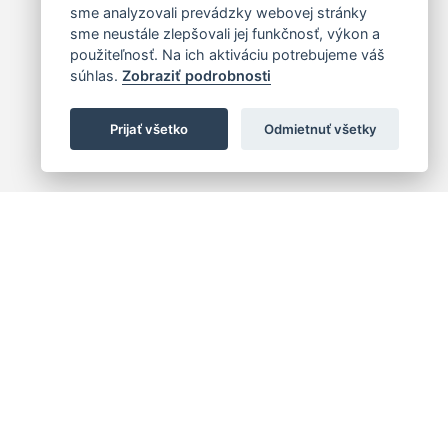
sme analyzovali prevádzky webovej stránky
sme neustále zlepšovali jej funkčnosť, výkon a
použiteľnosť. Na ich aktiváciu potrebujeme váš
súhlas.
Zobraziť podrobnosti
Prijať všetko
Odmietnuť všetky
 centrum
+421 (2) 2047 0111
10
info@hc.sk
islava 1