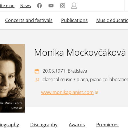
ite map
News
Concerts and festivals
Publications
Music educati
Monika Mockovčáková
20.05.1971,
Bratislava
classical music
/
piano, piano collaboratio
www.monikapianist.com
(opens in a new window)
 the Music Centre
Slovakia
liography
Discography
Awards
Premieres