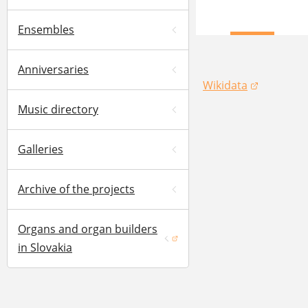
Ensembles
Anniversaries
Wikidata
(opens in a new win
Music directory
Galleries
Archive of the projects
Organs and organ builders
(opens in a new window)
in Slovakia