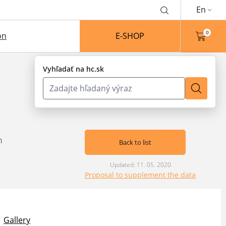
En
0
on
E-SHOP
Vyhľadať na hc.sk
n
Back to list
Updated: 11. 05. 2020
Proposal to supplement the data
Gallery