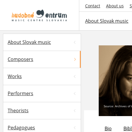
Contact
About us
S
About Slovak music
About Slovak music
Composers
Works
Performers
Source: Archives of
Theorists
Pedagogues
Bio
Bib