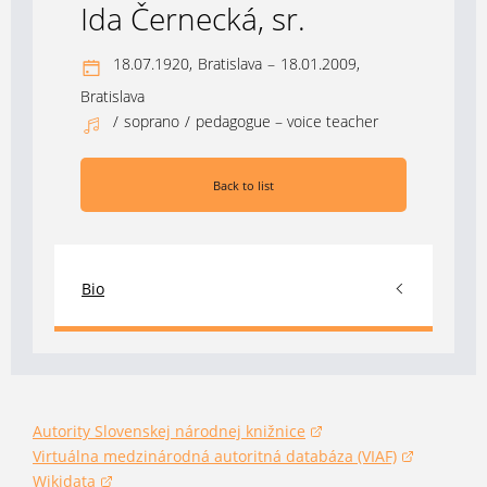
Ida Černecká, sr.
18.07.1920,
Bratislava
–
18.01.2009,
Bratislava
/
soprano
/
pedagogue – voice teacher
Back to list
Bio
Autority Slovenskej národnej knižnice
(opens in a new window)
Virtuálna medzinárodná autoritná databáza (VIAF)
(opens in a new window)
Wikidata