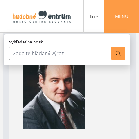
En
MENU
Vyhľadať na hc.sk