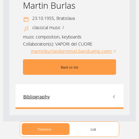
Martin Burlas
23.10.1955,
Bratislava
classical music
/
music composition, keyboards
Collaboration(s):
VAPORI del CUORE
martinburlasdorminal.bandcamp.com/
(opens in a new window)
Back to list
Bibliography
Timeline
List