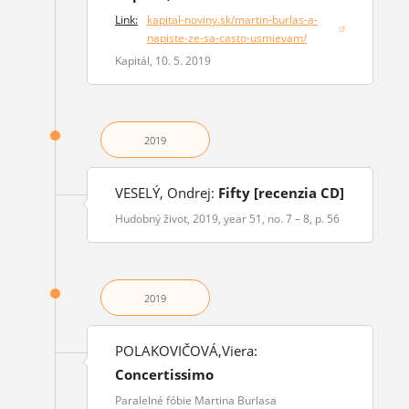
Link:
kapital-noviny.sk/martin-burlas-a-
(opens in a new window)
napiste-ze-sa-casto-usmievam/
Kapitál, 10. 5. 2019
2019
VESELÝ, Ondrej:
Fifty [recenzia CD]
Hudobný život, 2019, year 51, no. 7 – 8, p. 56
2019
POLAKOVIČOVÁ,Viera:
Concertissimo
Paralelné fóbie Martina Burlasa