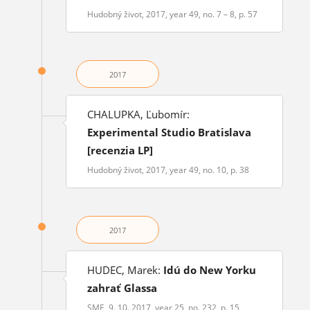
Hudobný život, 2017, year 49, no. 7 – 8, p. 57
2017
CHALUPKA, Ľubomír:
Experimental Studio Bratislava
[recenzia LP]
Hudobný život, 2017, year 49, no. 10, p. 38
2017
HUDEC, Marek:
Idú do New Yorku
zahrať Glassa
SME, 9. 10. 2017, year 25, no. 232, p. 15