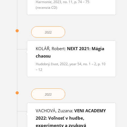
Harmonie, 2023, no. 11, p. 74 – 75
(recenzia CD)
2022
KOLÁŘ, Robert:
NEXT 2021: Mágia
chaosu
Hudobný život, 2022, year 54, no. 1 – 2, p. 10
– 12
2022
VACHOVÁ, Zuzana:
VENI ACADEMY
2022: Voľnosť v hudbe,
experimenty a zvuková