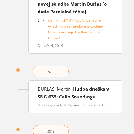
novej skladbe Martin Burlas [o
diele Paralelné fóbie]
Link:
dennikn.sk/1417303/chcel-som-
vyjadrit-co-sa-na-slovensku-deje-
(opens in a new window)
hovori-o-novej-skladbe-martin-
burlas/
Denník N, 2019
2019
BURLAS, Martin:
Hudba dneška v
SNG #33: Cello Soundings
Hudobný život, 2019, year 51, no. 9, p. 15
2019