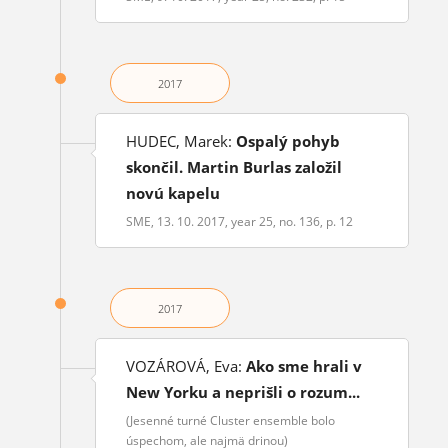
2017
HUDEC, Marek:
Ospalý pohyb
skončil. Martin Burlas založil
novú kapelu
SME, 13. 10. 2017, year 25, no. 136, p. 12
2017
VOZÁROVÁ, Eva:
Ako sme hrali v
New Yorku a neprišli o rozum...
(Jesenné turné Cluster ensemble bolo
úspechom, ale najmä drinou)