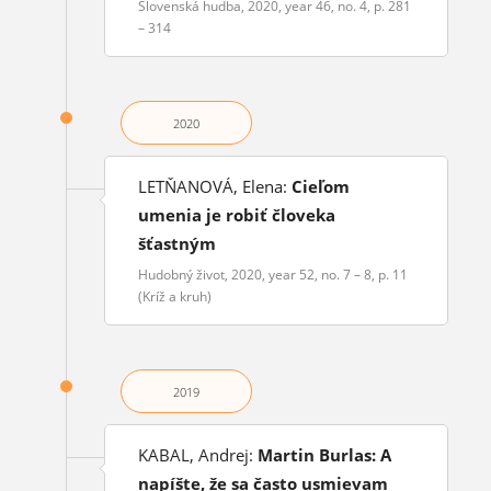
Slovenská hudba, 2020, year 46, no. 4, p. 281
– 314
2020
LETŇANOVÁ, Elena:
Cieľom
umenia je robiť človeka
šťastným
Hudobný život, 2020, year 52, no. 7 – 8, p. 11
(Kríž a kruh)
2019
KABAL, Andrej:
Martin Burlas: A
napíšte, že sa často usmievam