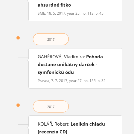
absurdné fitko
SME, 18. 5. 2017, year 25, no. 113, p. 45
2017
GAHÉROVÁ, Vladimíra:
Pohoda
dostane unikátny darček -
symfonickú ódu
Pravda, 7. 7. 2017, year 27, no. 155, p. 32
2017
KOLÁŘ, Robert:
Lexikón chladu
[recenzia CD]