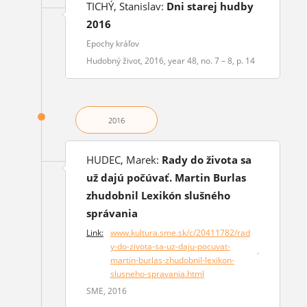
TICHÝ, Stanislav:
Dni starej hudby
2016
Epochy kráľov
Hudobný život, 2016, year 48, no. 7 – 8, p. 14
2016
HUDEC, Marek:
Rady do života sa
už dajú počúvať. Martin Burlas
zhudobnil Lexikón slušného
správania
Link:
www.kultura.sme.sk/c/20411782/rad
y-do-zivota-sa-uz-daju-pocuvat-
(opens in a new window)
martin-burlas-zhudobnil-lexikon-
slusneho-spravania.html
SME, 2016