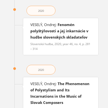
2020
VESELÝ, Ondrej:
Fenomén
polyštýlovosti a jej inkarnácie v
hudbe slovenských skladateľov
Slovenská hudba, 2020, year 46, no. 4, p. 281
– 314
2020
VESELÝ, Ondrej:
The Phenomenon
of Polystylism and Its
Incarnations in the Music of
Slovak Composers