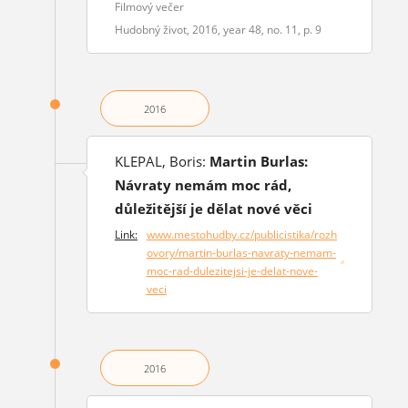
Filmový večer
Hudobný život, 2016, year 48, no. 11, p. 9
2016
KLEPAL, Boris:
Martin Burlas:
Návraty nemám moc rád,
důležitější je dělat nové věci
Link:
www.mestohudby.cz/publicistika/rozh
ovory/martin-burlas-navraty-nemam-
(opens in a new window)
moc-rad-dulezitejsi-je-delat-nove-
veci
2016