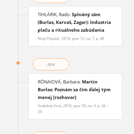
TIHLÁRIK, Rado:
Splnäný zäm
(Burlas, Karvaš, Zagar): Industria
plaču a rituálneho zabúdania
Nový Populár, 2019, year 12, no. 1, p. 48
2018
RÓNAIOVÁ, Barbara:
Martin
Burlas: Poznám sa čím ďalej tým
menej [rozhovor]
Hudobný život, 2018, year 50, no. 4, p. 26 –
29