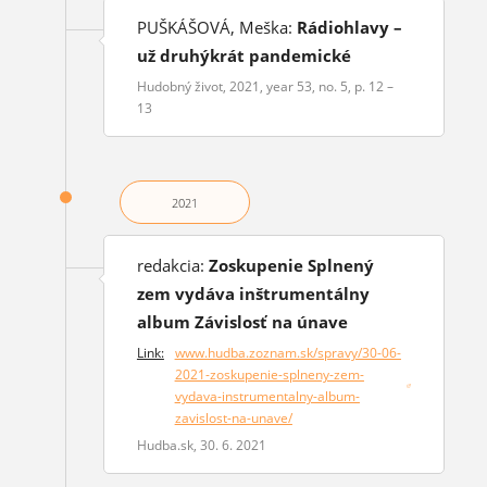
PUŠKÁŠOVÁ, Meška:
Rádiohlavy –
už druhýkrát pandemické
Hudobný život, 2021, year 53, no. 5, p. 12 –
13
2021
redakcia:
Zoskupenie Splnený
zem vydáva inštrumentálny
album Závislosť na únave
Link:
www.hudba.zoznam.sk/spravy/30-06-
2021-zoskupenie-splneny-zem-
(opens in a new window)
vydava-instrumentalny-album-
zavislost-na-unave/
Hudba.sk, 30. 6. 2021