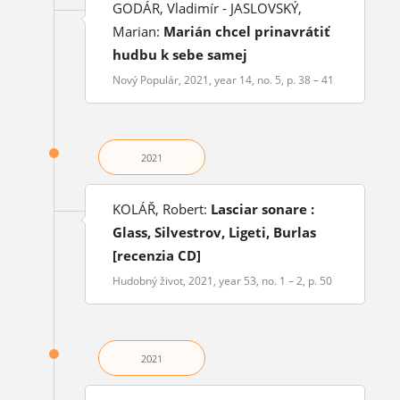
GODÁR, Vladimír - JASLOVSKÝ,
Marian:
Marián chcel prinavrátiť
hudbu k sebe samej
Nový Populár, 2021, year 14, no. 5, p. 38 – 41
2021
KOLÁŘ, Robert:
Lasciar sonare :
Glass, Silvestrov, Ligeti, Burlas
[recenzia CD]
Hudobný život, 2021, year 53, no. 1 – 2, p. 50
2021