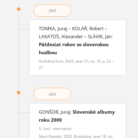
2025
TOMKA, Juraj – KOLÁŘ, Robert –
LAKATOŠ, Alexander – SLÁVIK, Ján:
Päťdesiat rokov so slovenskou
hudbou
Hudobný život, 2025, year 57, no. 10, p. 22 –
27
2025
GONŠOR, Juraj:
Slovenské albumy
roku 2000
5. časť - alternatíva
Nový Populár, 2025, Bratislava, year 18, no.