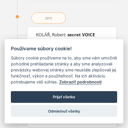
2015
KOLÁŘ, Robert:
secret VOICE
[recenzia CD]
Používame súbory cookie!
Hudobný život, 2015, year 47, no. 5, p. 37
Súbory cookie používame na to, aby sme vám umožnili
pohodlné prehliadanie stránky a aby sme analyzovali
prevádzky webovej stránky sme neustále zlepšovali jej
2015
funkčnosť, výkon a použiteľnosť. Na ich aktiváciu
potrebujeme váš súhlas.
Zobraziť podrobnosti
URSÍNYOVÁ, Terézia:
Dvakrát Eva
Prijať všetko
Šušková, tajný hlas [recenzia CD]
Link:
operaplus.cz/dvakrat-eva-suskova-
Odmietnuť všetky
(opens in a new window)
tajny-hlas
Opera Plus, 2015