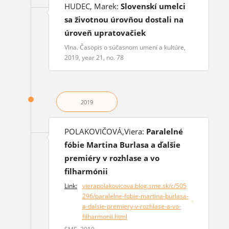
HUDEC, Marek:
Slovenskí umelci
sa životnou úrovňou dostali na
úroveň upratovačiek
Vlna. Časopis o súčasnom umení a kultúre,
2019, year 21, no. 78
2019
POLAKOVIČOVÁ,Viera:
Paralelné
fóbie Martina Burlasa a ďalšie
premiéry v rozhlase a vo
filharmónii
Link:
vierapolakovicova.blog.sme.sk/c/505
296/paralelne-fobie-martina-burlasa-
(opens in a new window)
a-dalsie-premiery-v-rozhlase-a-vo-
filharmonii.html