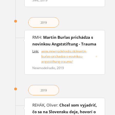
SME, 2019
2019
RMH:
Martin Burlas prichádza s
novinkou Angststiftung - Trauma
Link:
www.newmodelradio.sk/martin-
burlas-prichadza-s-novinkou-
(opens in a new window)
angststiftung-trauma/
Newmodelradio, 2019
2019
REHÁK, Oliver:
Chcel som vyjadriť,
čo sa na Slovensku deje, hovorí o