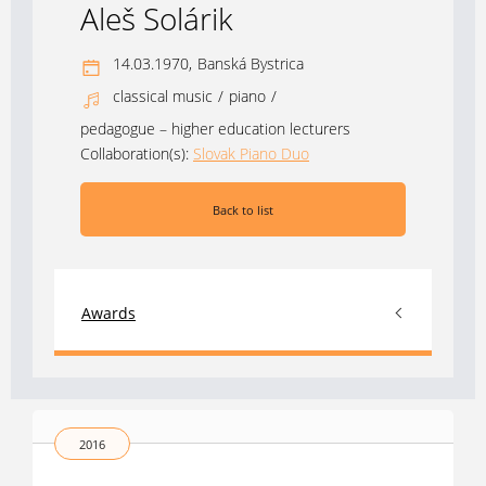
Aleš Solárik
14.03.1970,
Banská Bystrica
classical music
/
piano
/
pedagogue – higher education lecturers
Collaboration(s):
Slovak Piano Duo
Back to list
Awards
2016