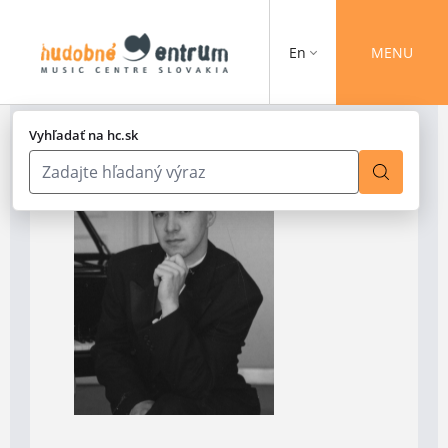
En
MENU
Vyhľadať na hc.sk