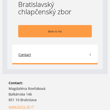
Bratislavský
chlapčenský zbor
Back to list
Contact
Contact:
Magdaléna Rovňáková
Balkánska 146
851 10 Bratislava
www.bchz.sk
(opens in a new window)