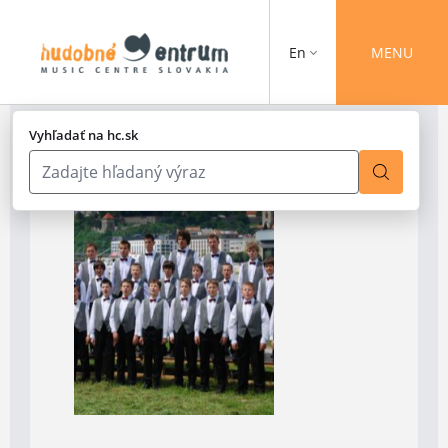
En
MENU
Vyhľadať na hc.sk