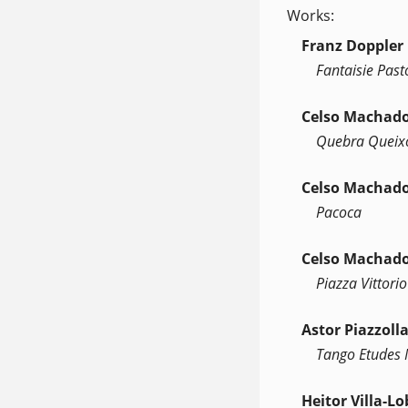
Works:
Franz Doppler
Fantaisie Past
Celso Machad
Quebra Queix
Celso Machad
Pacoca
Celso Machad
Piazza Vittorio
Astor Piazzoll
Tango Etudes 
Heitor Villa-L