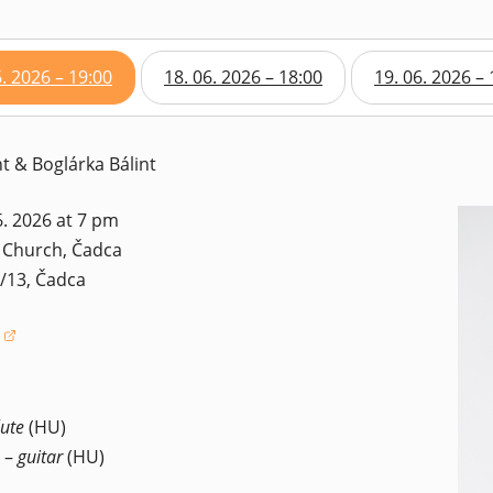
6. 2026 – 19:00
18. 06. 2026 – 18:00
19. 06. 2026 – 
nt & Boglárka Bálint
. 2026 at 7 pm
C Church, Čadca
/13, Čadca
window)
lute
(HU)
–
guitar
(HU)