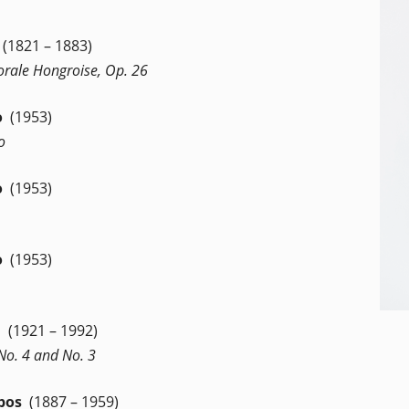
(1821 – 1883)
orale Hongroise, Op. 26
o
(1953)
o
o
(1953)
o
(1953)
a
(1921 – 1992)
No. 4 and No. 3
obos
(1887 – 1959)