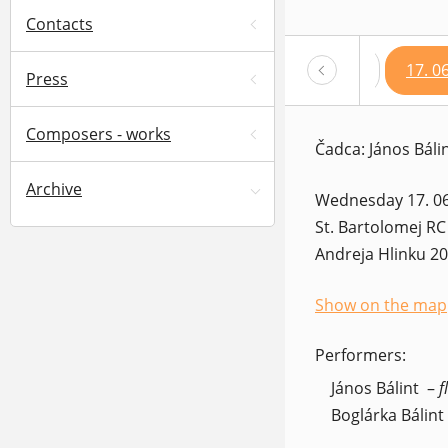
Contacts
15. 06. 2026 – 19:00
16. 06. 2026 – 18:00
17. 0
Press
Composers - works
Čadca: János Báli
Archive
Wednesday 17. 06
St. Bartolomej R
Andreja Hlinku 20
Show on the map
(opens in a new 
Performers:
János Bálint
–
f
Boglárka Bálint