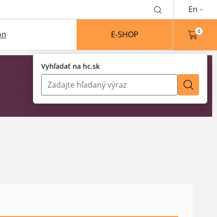
En
0
on
E-SHOP
Vyhľadať na hc.sk