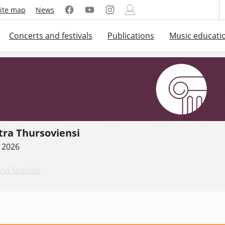
ite map
News
Concerts and festivals
Publications
Music educati
tra Thursoviensi
. 2026
nd festivals