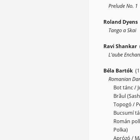
Prelude No. 1
Roland Dyens
Tango a Skai
Ravi Shankar
L’aube Enchan
Béla Bartók
(
Romanian Danc
Bot tánc / 
Brâul (Sas
Topogó / Pe
Bucsumí tá
Román pol
Polka)
Aprózó / M