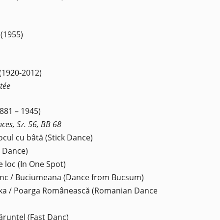
(1955)
(1920-2012)
tée
1881 – 1945)
es, Sz. 56, BB 68
Jocul cu bâtă (Stick Dance)
h Dance)
 loc (In One Spot)
nc / Buciumeana (Dance from Bucsum)
ka / Poarga Românească (Romanian Dance
ărunțel (Fast Danc)