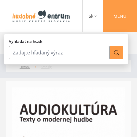
Sk
MENU
Vyhľadať na hc.sk
Domov
/
Katalóg