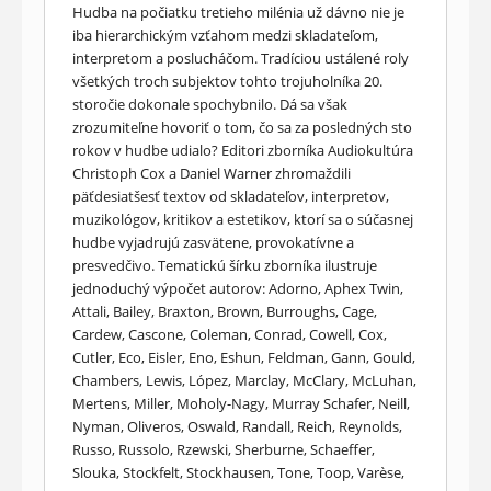
Hudba na počiatku tretieho milénia už dávno nie je
iba hierarchickým vzťahom medzi skladateľom,
interpretom a poslucháčom. Tradíciou ustálené roly
všetkých troch subjektov tohto trojuholníka 20.
storočie dokonale spochybnilo. Dá sa však
zrozumiteľne hovoriť o tom, čo sa za posledných sto
rokov v hudbe udialo? Editori zborníka Audiokultúra
Christoph Cox a Daniel Warner zhromaždili
päťdesiatšesť textov od skladateľov, interpretov,
muzikológov, kritikov a estetikov, ktorí sa o súčasnej
hudbe vyjadrujú zasvätene, provokatívne a
presvedčivo. Tematickú šírku zborníka ilustruje
jednoduchý výpočet autorov: Adorno, Aphex Twin,
Attali, Bailey, Braxton, Brown, Burroughs, Cage,
Cardew, Cascone, Coleman, Conrad, Cowell, Cox,
Cutler, Eco, Eisler, Eno, Eshun, Feldman, Gann, Gould,
Chambers, Lewis, López, Marclay, McClary, McLuhan,
Mertens, Miller, Moholy-Nagy, Murray Schafer, Neill,
Nyman, Oliveros, Oswald, Randall, Reich, Reynolds,
Russo, Russolo, Rzewski, Sherburne, Schaeffer,
Slouka, Stockfelt, Stockhausen, Tone, Toop, Varèse,