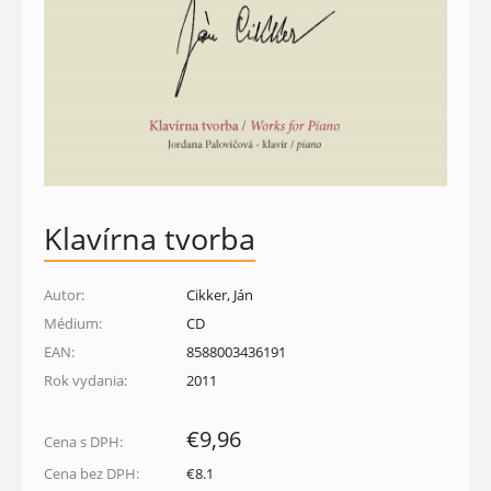
Klavírna tvorba
Autor:
Cikker, Ján
Médium:
CD
EAN:
8588003436191
Rok vydania:
2011
€9,96
Cena s DPH:
Cena bez DPH:
€8.1