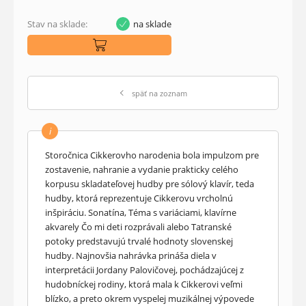
Stav na sklade:
na sklade
späť na zoznam
i
Storočnica Cikkerovho narodenia bola impulzom pre
zostavenie, nahranie a vydanie prakticky celého
korpusu skladateľovej hudby pre sólový klavír, teda
hudby, ktorá reprezentuje Cikkerovu vrcholnú
inšpiráciu. Sonatína, Téma s variáciami, klavírne
akvarely Čo mi deti rozprávali alebo Tatranské
potoky predstavujú trvalé hodnoty slovenskej
hudby. Najnovšia nahrávka prináša diela v
interpretácii Jordany Palovičovej, pochádzajúcej z
hudobníckej rodiny, ktorá mala k Cikkerovi veľmi
blízko, a preto okrem vyspelej muzikálnej výpovede