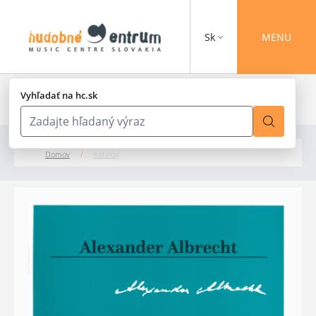
Sk
MENU
Vyhľadať na hc.sk
Domov
/
Katalóg