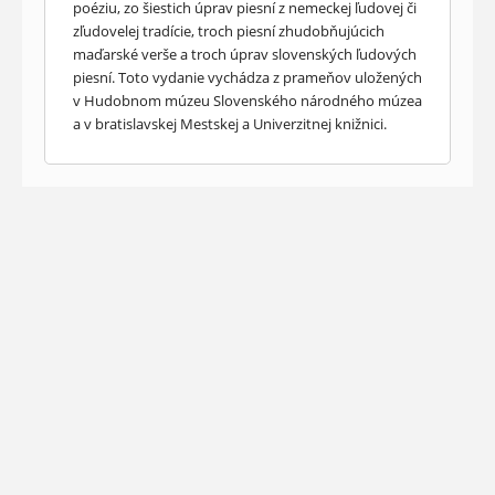
poéziu, zo šiestich úprav piesní z nemeckej ľudovej či
zľudovelej tradície, troch piesní zhudobňujúcich
maďarské verše a troch úprav slovenských ľudových
piesní. Toto vydanie vychádza z prameňov uložených
v Hudobnom múzeu Slovenského národného múzea
a v bratislavskej Mestskej a Univerzitnej knižnici.