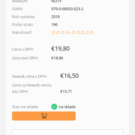
Médium:
NOTY
ISMN:
979-0-68503-023-2
Rok vydania:
2018
Počet strán:
196
Náročnosť:
-
€19,80
Cena s DPH:
Cena bez DPH:
€18.86
€16,50
Newzik cena s DPH:
Cena za Newzik verziu
bez DPH:
€15.71
Stav na sklade:
na sklade