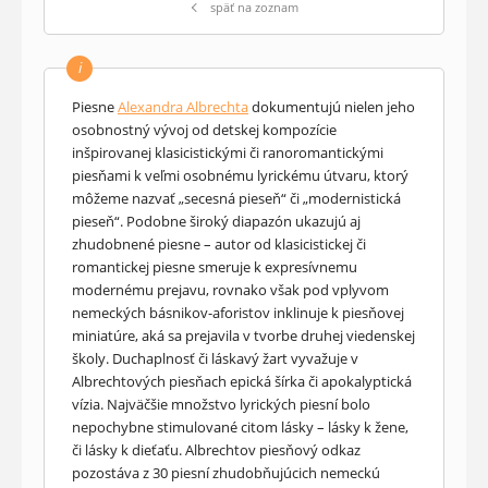
späť na zoznam
i
Piesne
Alexandra Albrechta
dokumentujú nielen jeho
osobnostný vývoj od detskej kompozície
inšpirovanej klasicistickými či ranoromantickými
piesňami k veľmi osobnému lyrickému útvaru, ktorý
môžeme nazvať „secesná pieseň“ či „modernistická
pieseň“. Podobne široký diapazón ukazujú aj
zhudobnené piesne – autor od klasicistickej či
romantickej piesne smeruje k expresívnemu
modernému prejavu, rovnako však pod vplyvom
nemeckých básnikov-aforistov inklinuje k piesňovej
miniatúre, aká sa prejavila v tvorbe druhej viedenskej
školy. Duchaplnosť či láskavý žart vyvažuje v
Albrechtových piesňach epická šírka či apokalyptická
vízia. Najväčšie množstvo lyrických piesní bolo
nepochybne stimulované citom lásky – lásky k žene,
či lásky k dieťaťu. Albrechtov piesňový odkaz
pozostáva z 30 piesní zhudobňujúcich nemeckú