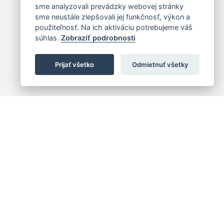
sme analyzovali prevádzky webovej stránky
sme neustále zlepšovali jej funkčnosť, výkon a
použiteľnosť. Na ich aktiváciu potrebujeme váš
súhlas.
Zobraziť podrobnosti
Prijať všetko
Odmietnuť všetky
 centrum
+421 (2) 2047 0111
10
info@hc.sk
islava 1