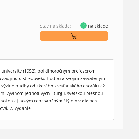
Stav na sklade:
na sklade
 univerzity (1952), bol dlhoročným profesorom
ého záujmu o stredovekú hudbu a svojím zasväteným
o vývine hudby od skorého kresťanského chorálu až
m, vývinom jednotlivých liturgií, svetskou piesňou
 napokon aj novým renesančným štýlom v dielach
ová. 2. vydanie