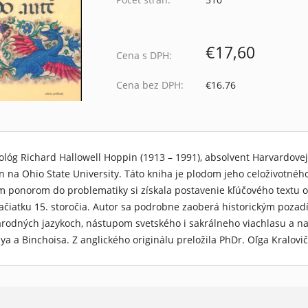
€17,60
Cena s DPH:
Cena bez DPH:
€16.76
lóg Richard Hallowell Hoppin (1913 – 1991), absolvent Harvardovej
 na Ohio State University. Táto kniha je plodom jeho celoživotn
 ponorom do problematiky si získala postavenie kľúčového textu 
začiatku 15. storočia. Autor sa podrobne zaoberá historickým pozadí
 národných jazykoch, nástupom svetského i sakrálneho viachlasu a
a a Binchoisa. Z anglického originálu preložila PhDr. Oľga Kralovič