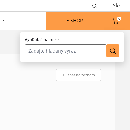
Sk
0
ie
E-SHOP
Vyhľadať na hc.sk
späť na zoznam