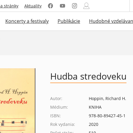
a stránky
Aktuality
Koncerty a festivaly
Publikácie
Hudobné vzdelávan
g
Hudba stredoveku
Autor:
Hoppin, Richard H.
Médium:
KNIHA
ISBN:
978-80-89427-45-1
Rok vydania:
2020
Počet strán:
510