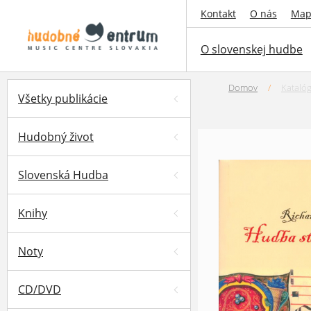
Kontakt
O nás
Map
O slovenskej hudbe
Domov
/
Kataló
Všetky publikácie
Hudobný život
Slovenská Hudba
Knihy
Noty
CD/DVD