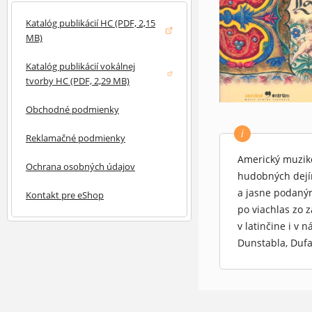
Katalóg publikácií HC (PDF, 2,15
(otvorí sa v novom okne)
MB)
Katalóg publikácií vokálnej
(otvorí sa v novom okne)
tvorby HC (PDF, 2,29 MB)
Obchodné podmienky
i
Reklamačné podmienky
Americký muziko
Ochrana osobných údajov
hudobných dejín
a jasne podaným
Kontakt pre eShop
po viachlas zo 
v latinčine i v
Dunstabla, Dufay