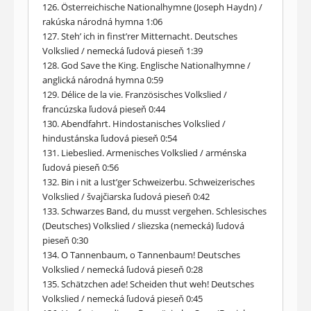
126. Österreichische Nationalhymne (Joseph Haydn) /
rakúska národná hymna 1:06
127. Steh’ ich in finst’rer Mitternacht. Deutsches
Volkslied / nemecká ľudová pieseň 1:39
128. God Save the King. Englische Nationalhymne /
anglická národná hymna 0:59
129. Délice de la vie. Französisches Volkslied /
francúzska ľudová pieseň 0:44
130. Abendfahrt. Hindostanisches Volkslied /
hindustánska ľudová pieseň 0:54
131. Liebeslied. Armenisches Volkslied / arménska
ľudová pieseň 0:56
132. Bin i nit a lust’ger Schweizerbu. Schweizerisches
Volkslied / švajčiarska ľudová pieseň 0:42
133. Schwarzes Band, du musst vergehen. Schlesisches
(Deutsches) Volkslied / sliezska (nemecká) ľudová
pieseň 0:30
134. O Tannenbaum, o Tannenbaum! Deutsches
Volkslied / nemecká ľudová pieseň 0:28
135. Schätzchen ade! Scheiden thut weh! Deutsches
Volkslied / nemecká ľudová pieseň 0:45