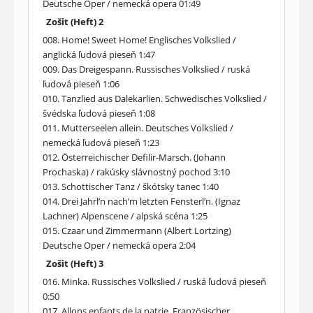
Deutsche Oper / nemecká opera 01:49
Zošit (Heft) 2
008. Home! Sweet Home! Englisches Volkslied /
anglická ľudová pieseň 1:47
009. Das Dreigespann. Russisches Volkslied / ruská
ľudová pieseň 1:06
010. Tanzlied aus Dalekarlien. Schwedisches Volkslied /
švédska ľudová pieseň 1:08
011. Mutterseelen allein. Deutsches Volkslied /
nemecká ľudová pieseň 1:23
012. Österreichischer Defilir-Marsch. (Johann
Prochaska) / rakúsky slávnostný pochod 3:10
013. Schottischer Tanz / škótsky tanec 1:40
014. Drei Jahrl’n nach’m letzten Fensterl’n. (Ignaz
Lachner) Alpenscene / alpská scéna 1:25
015. Czaar und Zimmermann (Albert Lortzing)
Deutsche Oper / nemecká opera 2:04
Zošit (Heft) 3
016. Minka. Russisches Volkslied / ruská ľudová pieseň
0:50
017. Allons enfants de la patrie. Französischer