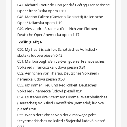
047. Richard Coeur de Lion (André Grétry) Französische
Oper / francúzska opera 1:10
048. Marino Faliero (Gaetano Donizetti) Italienische
Oper / talianska opera 1:19
049. Alessandro Stradella (Friedrich von Flotow)
Deutsche Oper / nemecká opera 1:17
Zošit (Heft) 6
050. My heart is sair for. Schottisches Volkslied /
škótska ľudová pieseň 0:42
051. Marlborough s’en va-t-en guerre. Französisches
Volkslied / francúzska ľudová pieseň 0:31
052. Aennchen von Tharau. Deutsches Volkslied /
nemecká ľudová pieseň 0:53
053. üb’ immer Treu und Redlichkeit. Deutsches
Volkslied / nemecká ľudová pieseň 0:31
054. Es stehen drei Stern’ am Himmel. Westphälisches
(Deutsches) Volkslied / vestfálska (nemecká) ľudová
pieseň 0:58
055. Wenn der Schnee von der Alma wega geht.
Steyermärkisches Volkslied / štajerská ľudová pieseň
0:34