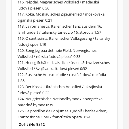
116. Népdal. Magyarisches Volkslied / maďarská
ľudová pieseň 0:36
117. Koka. Moskauisches Zigeunerlied / moskovská
cigánska pieseň 0:21
118. La romanesca. Italienischer Tanz aus dem 16.
Jahrhundert / taliansky tanec z o 16. storočia 1:57
119. O santissima. Italienischer Volksgesang / taliansky
ľudový spev 1:19
120. Boeg jeg paa det hoie Field. Norwegisches
Volkslied / nórska ľudová pieseň 0:33
121. Herzig Schätzerl, laß dich küssen. Schweizerisches
Volkslied / švajčiarska ľudová pieseň 0:32
122. Russische Volksmelodie / ruská ľudová melódia
1:36
123. Der Kosak. Ukränisches Volkslied / ukrajinská
ľudová pieseň 0:22
124. Neugriechische Nationalhymne / novogrécka
národná hymna 0:35
125. Le postillon de Lonjumeau (Adolf Charles Adam)
Französische Oper / francúzska opera 0:59
Zošit (Heft) 12