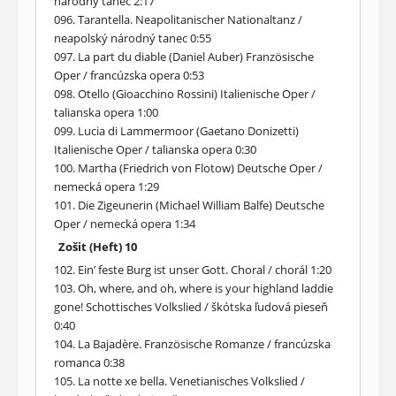
národný tanec 2:17
096. Tarantella. Neapolitanischer Nationaltanz /
neapolský národný tanec 0:55
097. La part du diable (Daniel Auber) Französische
Oper / francúzska opera 0:53
098. Otello (Gioacchino Rossini) Italienische Oper /
talianska opera 1:00
099. Lucia di Lammermoor (Gaetano Donizetti)
Italienische Oper / talianska opera 0:30
100. Martha (Friedrich von Flotow) Deutsche Oper /
nemecká opera 1:29
101. Die Zigeunerin (Michael William Balfe) Deutsche
Oper / nemecká opera 1:34
Zošit (Heft) 10
102. Ein’ feste Burg ist unser Gott. Choral / chorál 1:20
103. Oh, where, and oh, where is your highland laddie
gone! Schottisches Volkslied / škótska ľudová pieseň
0:40
104. La Bajadère. Französische Romanze / francúzska
romanca 0:38
105. La notte xe bella. Venetianisches Volkslied /