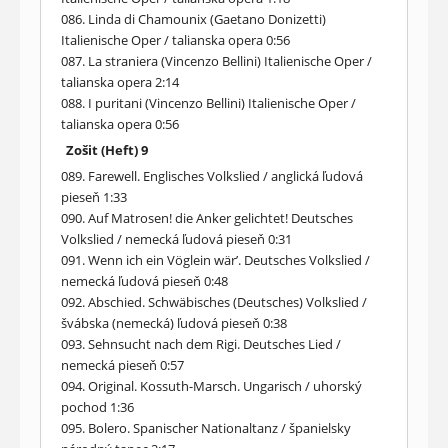
086. Linda di Chamounix (Gaetano Donizetti)
Italienische Oper / talianska opera 0:56
087. La straniera (Vincenzo Bellini) Italienische Oper /
talianska opera 2:14
088. I puritani (Vincenzo Bellini) Italienische Oper /
talianska opera 0:56
Zošit (Heft) 9
089. Farewell. Englisches Volkslied / anglická ľudová
pieseň 1:33
090. Auf Matrosen! die Anker gelichtet! Deutsches
Volkslied / nemecká ľudová pieseň 0:31
091. Wenn ich ein Vöglein wär’. Deutsches Volkslied /
nemecká ľudová pieseň 0:48
092. Abschied. Schwäbisches (Deutsches) Volkslied /
švábska (nemecká) ľudová pieseň 0:38
093. Sehnsucht nach dem Rigi. Deutsches Lied /
nemecká pieseň 0:57
094. Original. Kossuth-Marsch. Ungarisch / uhorský
pochod 1:36
095. Bolero. Spanischer Nationaltanz / španielsky