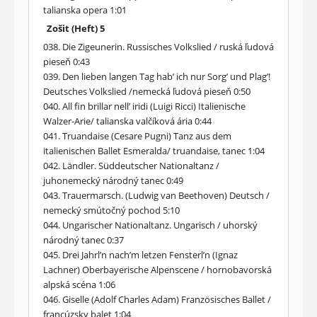
talianska opera 1:01
Zošit (Heft) 5
038. Die Zigeunerin. Russisches Volkslied / ruská ľudová
pieseň 0:43
039. Den lieben langen Tag hab’ ich nur Sorg’ und Plag’!
Deutsches Volkslied /nemecká ľudová pieseň 0:50
040. All fin brillar nell’ iridi (Luigi Ricci) Italienische
Walzer-Arie/ talianska valčíková ária 0:44
041. Truandaise (Cesare Pugni) Tanz aus dem
italienischen Ballet Esmeralda/ truandaise, tanec 1:04
042. Ländler. Süddeutscher Nationaltanz /
juhonemecký národný tanec 0:49
043. Trauermarsch. (Ludwig van Beethoven) Deutsch /
nemecký smútočný pochod 5:10
044. Ungarischer Nationaltanz. Ungarisch / uhorský
národný tanec 0:37
045. Drei Jahrl’n nach’m letzen Fensterl’n (Ignaz
Lachner) Oberbayerische Alpenscene / hornobavorská
alpská scéna 1:06
046. Giselle (Adolf Charles Adam) Französisches Ballet /
francúzsky balet 1:04