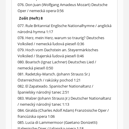
076. Don Juan (Wolfgang Amadeus Mozart) Deutsche
Oper / nemecká opera 0:56
Zošit (Heft) 8
077. Rule Britannia! Englische Nationalhymne / anglická
národná hymna 1:17
078. Herz, mein Herz, warum so traurig? Deutsches
Volkslied / nemecká ľudová pieseň 0:36
079. Hoch vom Dachstein an. Steyermärkisches
Volkslied / štajerská ľudová pieseň 0:46
080. Boarisch (Ignaz Lachner) Deutsches Lied /
nemecká pieseň 0:50
081. Radetzky-Marsch. (Johann Strauss Sr.)
Österreichisch / rakúsky pochod 1:21
082. El Zapateado. Spanischer Nationaltanz /
španielsky národný tanec 2:51
083. Walzer (Johann Strauss Jr.) Deutscher Nationaltanz
/ nemecký národný tanec 1:13
084. Giralda (Charles Adolf Adam) Französische Oper /
francúzska opera 1:06
085. Lucia di Lammermoor (Gaetano Donizetti)
Italienische Oper / talianska opera 1:18