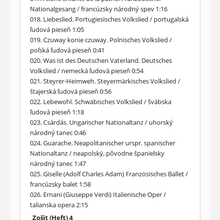
Nationalgesang / francúzsky národný spev 1:16
018. Liebeslied. Portugiesisches Volkslied / portugalská
ľudová pieseň 1:05
019. Czuway konie czuway. Polnisches Volkslied /
poľská ľudová pieseň 0:41
020. Was ist des Deutschen Vaterland. Deutsches
Volkslied / nemecká ľudová pieseň 0:54
021. Steyrer-Heimweh. Steyermärkisches Volkslied /
štajerská ľudová pieseň 0:56
022. Lebewohl. Schwäbisches Volkslied / švábska
ľudová pieseň 1:18
023. Csárdás. Ungarischer Nationaltanz / uhorský
národný tanec 0:46
024. Guarache. Neapolitanischer urspr. spanischer
Nationaltanz / neapolský, pôvodne španielsky
národný tanec 1:47
025. Giselle (Adolf Charles Adam) Französisches Ballet /
francúzsky balet 1:58
026. Ernani (Giuseppe Verdi) Italienische Oper /
talianska opera 2:15
Zošit (Heft) 4