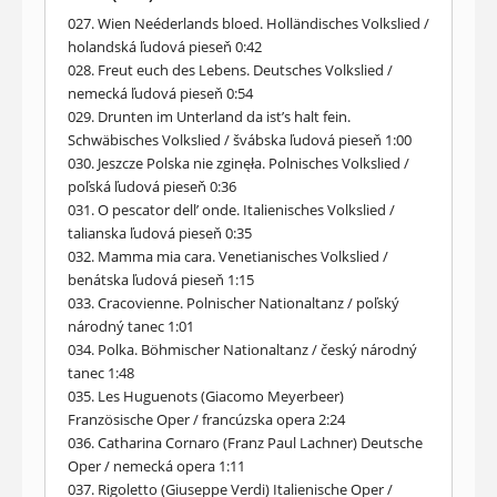
027. Wien Neéderlands bloed. Holländisches Volkslied /
holandská ľudová pieseň 0:42
028. Freut euch des Lebens. Deutsches Volkslied /
nemecká ľudová pieseň 0:54
029. Drunten im Unterland da ist’s halt fein.
Schwäbisches Volkslied / švábska ľudová pieseň 1:00
030. Jeszcze Polska nie zginęła. Polnisches Volkslied /
poľská ľudová pieseň 0:36
031. O pescator dell’ onde. Italienisches Volkslied /
talianska ľudová pieseň 0:35
032. Mamma mia cara. Venetianisches Volkslied /
benátska ľudová pieseň 1:15
033. Cracovienne. Polnischer Nationaltanz / poľský
národný tanec 1:01
034. Polka. Böhmischer Nationaltanz / český národný
tanec 1:48
035. Les Huguenots (Giacomo Meyerbeer)
Französische Oper / francúzska opera 2:24
036. Catharina Cornaro (Franz Paul Lachner) Deutsche
Oper / nemecká opera 1:11
037. Rigoletto (Giuseppe Verdi) Italienische Oper /