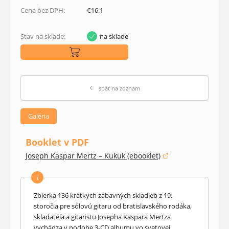
Cena bez DPH:
€16.1
Stav na sklade:
na sklade
späť na zoznam
Galéria
Booklet v PDF
Joseph Kaspar Mertz – Kukuk (ebooklet)
(otvorí sa v novom okne)
i
Zbierka 136 krátkych zábavných skladieb z 19.
storočia pre sólovú gitaru od bratislavského rodáka,
skladateľa a gitaristu Josepha Kaspara Mertza
vychádza v podobe 3-CD albumu vo svetovej