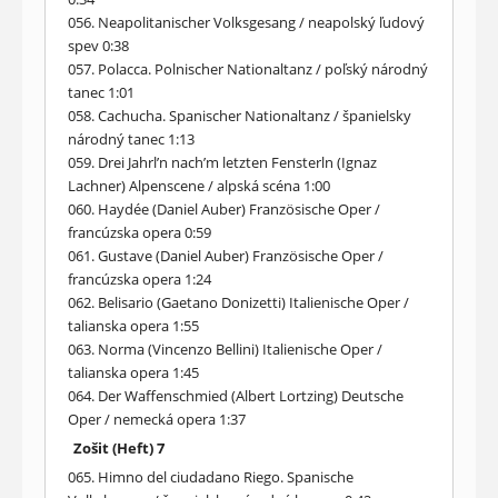
056. Neapolitanischer Volksgesang / neapolský ľudový
spev 0:38
057. Polacca. Polnischer Nationaltanz / poľský národný
tanec 1:01
058. Cachucha. Spanischer Nationaltanz / španielsky
národný tanec 1:13
059. Drei Jahrl’n nach’m letzten Fensterln (Ignaz
Lachner) Alpenscene / alpská scéna 1:00
060. Haydée (Daniel Auber) Französische Oper /
francúzska opera 0:59
061. Gustave (Daniel Auber) Französische Oper /
francúzska opera 1:24
062. Belisario (Gaetano Donizetti) Italienische Oper /
talianska opera 1:55
063. Norma (Vincenzo Bellini) Italienische Oper /
talianska opera 1:45
064. Der Waffenschmied (Albert Lortzing) Deutsche
Oper / nemecká opera 1:37
Zošit (Heft) 7
065. Himno del ciudadano Riego. Spanische