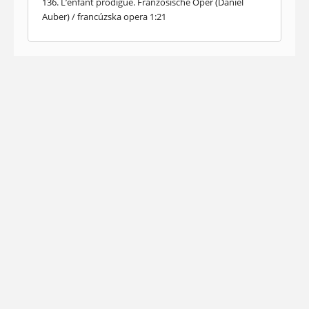
136. L’enfant prodigue. Französische Oper (Daniel
Auber) / francúzska opera 1:21