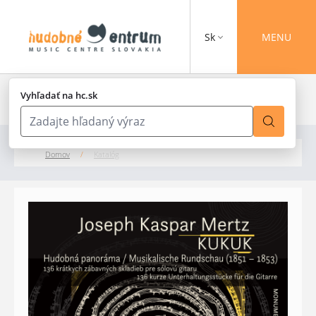
Sk
MENU
Vyhľadať na hc.sk
Domov
/
Katalóg