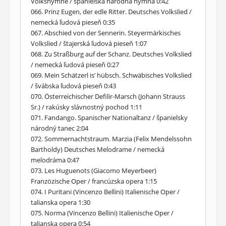
Volkshymne / španielska národná hymna 0:42
066. Prinz Eugen, der edle Ritter. Deutsches Volkslied /
nemecká ľudová pieseň 0:35
067. Abschied von der Sennerin. Steyermärkisches
Volkslied / štajerská ľudová pieseň 1:07
068. Zu Straßburg auf der Schanz. Deutsches Volkslied
/ nemecká ľudová pieseň 0:27
069. Mein Schätzerl is’ hübsch. Schwäbisches Volkslied
/ švábska ľudová pieseň 0:43
070. Österreichischer Defilir-Marsch (Johann Strauss
Sr.) / rakúsky slávnostný pochod 1:11
071. Fandango. Spanischer Nationaltanz / španielsky
národný tanec 2:04
072. Sommernachtstraum. Marzia (Felix Mendelssohn
Bartholdy) Deutsches Melodrame / nemecká
melodráma 0:47
073. Les Huguenots (Giacomo Meyerbeer)
Franzözische Oper / francúzska opera 1:15
074. I Puritani (Vincenzo Bellini) Italienische Oper /
talianska opera 1:30
075. Norma (Vincenzo Bellini) Italienische Oper /
talianska opera 0:54