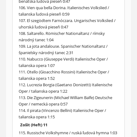
benátska ľudová pieseň 0:47
106. Vien qua bella Dorina. Italienisches Volkslied /
talianska ľudová pieseň 0:59
107. El szegödtem Farnóczara. Ungarisches Volkslied /
uhorská ľudová pieseň 0:47
108. Saltarello. Römischer Nationaltanz / rímsky
národný tanec 1:04
109. La jota andalouse. Spanischer Nationaltanz /
španielsky národný tanec 2:31
110. Nabucco (Giuseppe Verdi) Italienische Oper /
talianska opera 1:07
111. Otello (Gioacchino Rossini) Italienische Oper /
talianska opera 1:52
112. Lucrezia Borgia (Gaetano Donizetti) Italienische
Oper / talianska opera 1:22
113. Die Zigeunerin (Michael William Balfe) Deutsche
Oper / nemecká opera 0:57
114. Il pirata (Vincenzo Bellini) Italienische Oper /
talianska opera 1:15
Zošit (Heft) 11
115. Russische Volkshymne / ruská ľudová hymna 1:03