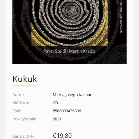
Kukuk
Autor:
Mertz, Joseph Kaspar
Médium:
CD
EAN:
8588003436306
Rok vydania:
2021
€19,80
Cena s DPH: