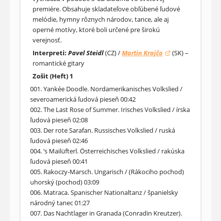
premiére. Obsahuje skladateľove obľúbené ľudové
melódie, hymny rôznych národov, tance, ale aj
operné motívy, ktoré boli určené pre širokú
verejnosť.
Interpreti:
Pavel Steidl
(CZ) /
Martin Krajčo
(SK) –
(otvorí sa v novom okne)
romantické gitary
Zošit (Heft) 1
001. Yankée Doodle. Nordamerikanisches Volkslied /
severoamerická ľudová pieseň 00:42
002. The Last Rose of Summer. Irisches Volkslied / írska
ľudová pieseň 02:08
003. Der rote Sarafan. Russisches Volkslied / ruská
ľudová pieseň 02:46
004. ’s Mailüfterl. Österreichisches Volkslied / rakúska
ľudová pieseň 00:41
005. Rakoczy-Marsch. Ungarisch / (Rákociho pochod)
uhorský (pochod) 03:09
006. Matraca. Spanischer Nationaltanz / španielsky
národný tanec 01:27
007. Das Nachtlager in Granada (Conradin Kreutzer).