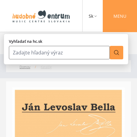
Sk
MENU
Vyhľadať na hc.sk
Domov
/
Katalóg