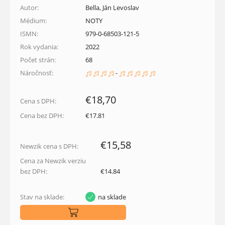
Autor:
Bella, Ján Levoslav
Médium:
NOTY
ISMN:
979-0-68503-121-5
Rok vydania:
2022
Počet strán:
68
Náročnosť:
-
€18,70
Cena s DPH:
Cena bez DPH:
€17.81
€15,58
Newzik cena s DPH:
Cena za Newzik verziu
bez DPH:
€14.84
Stav na sklade:
na sklade