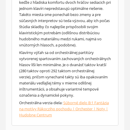
keďže z hľadiska komfortu dvoch hráčov sediacich pri
jednom klavíri nepredstavujú optimálne riešenie.
Takéto miesta sme ponechali bezo zmeny a pre
súčasných interpretov sú teda výzvou, aby ich počas
štúdia skladby čo najlepšie prispôsobili svojim
klaviristickým potrebám (odlišnou distribúciou
hudobného materiálnu medzi rukami, najmä vo
vnútorných hlasoch, a podobne).
Klavírny výťah sa od orchestrálnej partitúry
vytvorenej spartovaním zachovaných orchestrálnych
hlasov líši len minimálne. Je o dvanásť taktov kratší
(280 taktov oproti 292 taktom orchestrálnej
verzie), pričom vynechané takty sú iba opakovaním
materiálu vedľajšej témy v mierne odlišnej
inštrumentácii, a obsahuje variantné tempové
označenia a dynamické pokyny.
Orchestrálna verzia diela:
Súborné dielo B:1 Fantázia
na motívy Rákocziho pochodu | Orchester | Noty |
Hudobne Centrum