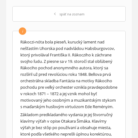
späť na zoznam
i
Rákoczi-nóta bola pieseň, kurucký lament nad
nešťastím Uhorska pod nadvládou Habsburgovcov,
ktorý privolával Františka II. Rákocziho k záchrane
svojho ľudu. Z piesne sa v 19. storočí stal obľúbený
Rákociho pochod anonymného autora, ktorý sa
rozšíril už pred revolúciou roku 1848. Bellova prvá
orchestrálna skladba Fantázia na motívy Rákociho
pochodu pre veľký orchester vznikla pravdepodobne
v rokoch 1871 – 1872 a jej vznik mohol byť
motivovaný jeho osobným a muzikantským stykom
s maďarským husľovým virtuózom Ede Reményim.
Základom predkladaného vydania je jej štvorručný
klavírny výťah v opise Otakara Šimáka. Klavírny
výťah je bez stôp po používaní a obsahuje miesta,
ktoré podľa všetkého neprešli úplnou korektúrou,