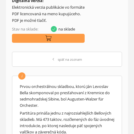
Digitálna verzia:
Elektronická verzia publikácie vo formáte
PDF licencovaná na meno kupujúceho.
PDF je možné tlačiť.
Stav na sklade:
na sklade
späť na zoznam
i
Prvou orchestrálnou skladbou, ktorú Ján Levoslav
Bella skomponoval po presťahovaní z Kremnice do
sedmohradskej Sibine, bol Augusten-Walzer für
Orchester.
Partitúra prináša jednu z najrozsiahlejších Bellových
skladieb. Má 473 taktov, rozčlenených do fáz úvodnej
introdukcie, po ktorej nasleduje päť spojených
valčíkov a záverečná kóda.