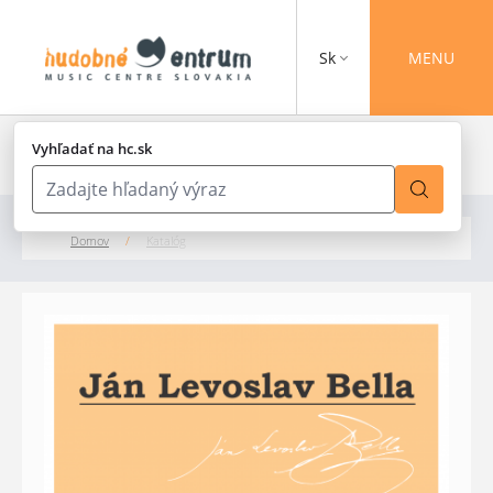
Sk
MENU
Vyhľadať na hc.sk
Domov
/
Katalóg