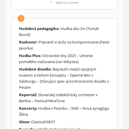
späť na zoznam
i
Hudobná pedagogika:
Hudba ako čin (Tomáš
Boroš)
Rozhovor:
Pripraviť si dušu na komponovanie (Peter
Javorka)
Hudba Plus:
Ostravské dny 2025 – Umenie
pomalého načúvania (Ian Mikyska)
Hudobné divadlo:
Bayreuth medzi opojným
zvukom a tieňom konceptu – Operné leto v
Salzburgu – Očarujúci spev aj kontroverzné divadlo v
Pesare
Reportáž:
Slovenský mládežnícky orchester v
Berlíne – Festival MiraTone
Koncerty:
Hudba v Pezinku – SND – Nová synagóga
Žilina
Glosa:
Classical:NEXT