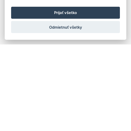
Prijať všetko
Odmietnuť všetky
Rýchla navigácia
Skladatelia
Diela
Interpreti
Telesá
Teoretici