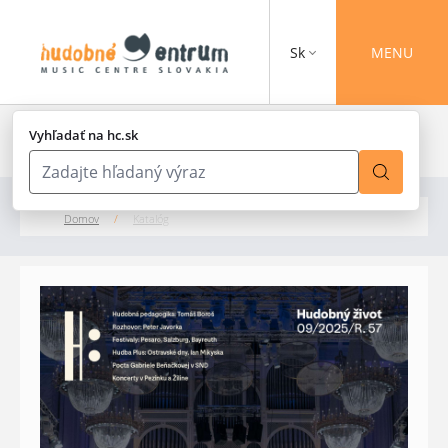
Sk
MENU
Vyhľadať na hc.sk
Domov
/
Katalóg