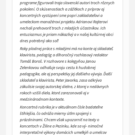
programe figurovali traja slovenskí autori troch rôznych
pokolení. O skúsenostiach a zážitkoch z príprav aj
koncertných vystúpení sme popri zakladateľovi a
umeleckom manažérovi projektu Adrianovi Rajterovi
nechali prehovoriť troch z mladých účastníkov. Ich
entuziazmus je priam nákazlivý a v našej kultúrnej obci
dnes potrebný ako soľ!
Roky plodnej práce s mladými má na konte aj skladateľ,
klavirista, pedagóg a dlhoročný rozhlasový redaktor
Tomáš Boroš. V rozhovore s kolegyňou Janou
Zelenkovou odhaľuje svoju cestu k hudobnej
pedagogike, ale aj perspektívy jej ďalšieho vývoja. Ďalší
skladateľ a klavirista, Peter Javorka, zasa odkrýva
zákulisie svojej autorskej dielne, z ktorej v nedávnych
rokoch vzišli diela, ktoré zarezonovali aj v
medzinárodnom kontexte.
Koncertná rubrika je v aktuálnom čísle badateľne
štíhlejšia, čo odráža mierny útlm spojený s
prázdninami. Chcem však upozorniť na texty o
koncertoch v Žiline a Pezinku, kde sa vý- nimočné
interpretačné výkony domácich umelkýň a umelcov