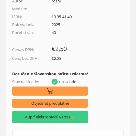
Autor:
rôzni
Médium:
ISBN:
13 35-41 40
Rok vydania:
2025
Počet strán:
40
€2,50
Cena s DPH:
Cena bez DPH:
€2.38
Doručenie Slovenskou poštou zdarma!
Stav na sklade:
na sklade
Objednať predplatné
Kúpiť elektronickú verziu
(otvorí sa v novom okne)