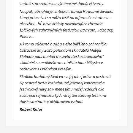
snúbili s prezentáciou výnimočnej domácej tvorby.
Naopak, obsiahla je tentokrát rubrika Hudobné divadlo,
ktorej priaznivci sa môžu tešiť na informačne hutné a –
ako vždy – hĺ- bavo kriticky polemizujúce zhrnutia
špičkových zahraničných festivalov: Bayreuth, Salzburg,
Pesaro…
A k tomu súčasná hudba z ešte bližšieho zahraničia:
Ostravské dny 2025 pohľadom skladateľa Mateja
Slobodu plus pohľad do sveta „československého“
skladateľa a multiinštrumentalistu Iana Mikysku v
rozhovore s Ondrejom Veselým.
Skrátka, hudobný život vo svojej plnej kráse a pestrosti.
Uprostred práve rozbehnutej jesennej koncertnej a
festivalovej riavy sa v mene tímu našej redakcie ako
zástupca šéfredaktorky Andrey Serečinovej teším na
ďalšie stretnutie v októbrovom vydaní.
Robert Kolář