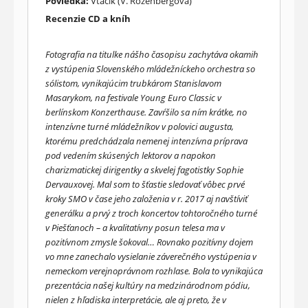
Poviedka:
Vtáčik (V. Rozenbergová)
Recenzie CD a kníh
Fotografia na titulke nášho časopisu zachytáva okamih
z vystúpenia Slovenského mládežníckeho orchestra so
sólistom, vynikajúcim trubkárom Stanislavom
Masarykom, na festivale Young Euro Classic v
berlínskom Konzerthause. Zavŕšilo sa ním krátke, no
intenzívne turné mládežníkov v polovici augusta,
ktorému predchádzala nemenej intenzívna príprava
pod vedením skúsených lektorov a napokon
charizmatickej dirigentky a skvelej fagotistky Sophie
Dervauxovej. Mal som to šťastie sledovať vôbec prvé
kroky SMO v čase jeho založenia v r. 2017 aj navštíviť
generálku a prvý z troch koncertov tohtoročného turné
v Piešťanoch – a kvalitatívny posun telesa ma v
pozitívnom zmysle šokoval… Rovnako pozitívny dojem
vo mne zanechalo vysielanie záverečného vystúpenia v
nemeckom verejnoprávnom rozhlase. Bola to vynikajúca
prezentácia našej kultúry na medzinárodnom pódiu,
nielen z hľadiska interpretácie, ale aj preto, že v