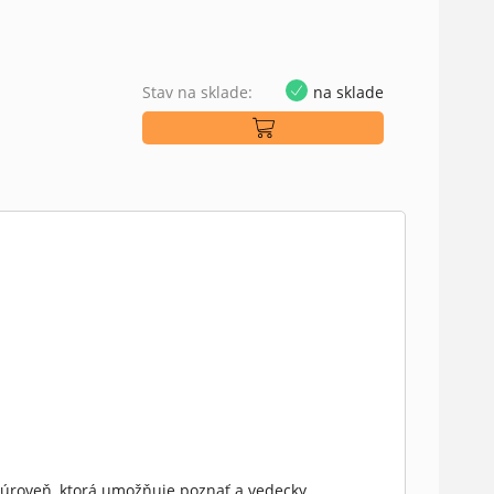
Stav na sklade:
na sklade
vú úroveň, ktorá umožňuje poznať a vedecky