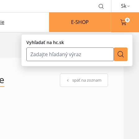
Sk
0
ie
E-SHOP
Vyhľadať na hc.sk
e
späť na zoznam