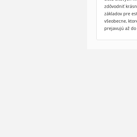
zdôvodniť krásn
základov pre es
všeobecne, ktor
prejavujú až do