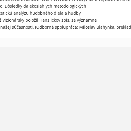
o. Dôsledky ďalekosiahlych metodologických
tetickú analýzu hudobného diela a hudby
é vizionársky položil Hanslickov spis, sa významne
 našej súčasnosti. (Odborná spolupráca: Miloslav Blahynka, preklad