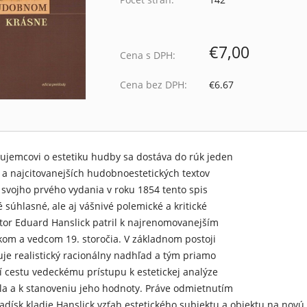
€7,00
Cena s DPH:
Cena bez DPH:
€6.67
jemcovi o estetiku hudby sa dostáva do rúk jeden
h a najcitovanejších hudobnoestetických textov
d svojho prvého vydania v roku 1854 tento spis
é súhlasné, ale aj vášnivé polemické a kritické
utor Eduard Hanslick patril k najrenomovanejším
om a vedcom 19. storočia. V základnom postoji
uje realistický racionálny nadhľad a tým priamo
í cestu vedeckému prístupu k estetickej analýze
a a k stanoveniu jeho hodnoty. Práve odmietnutím
hľadísk kladie Hanslick vzťah estetického subjektu a objektu na no