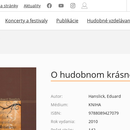
a stránky
Aktuality
Koncerty a festivaly
Publikácie
Hudobné vzdelávan
g
O hudobnom krásn
Autor:
Hanslick, Eduard
Médium:
KNIHA
ISBN:
9788089427079
Rok vydania:
2010
Počet strán:
142