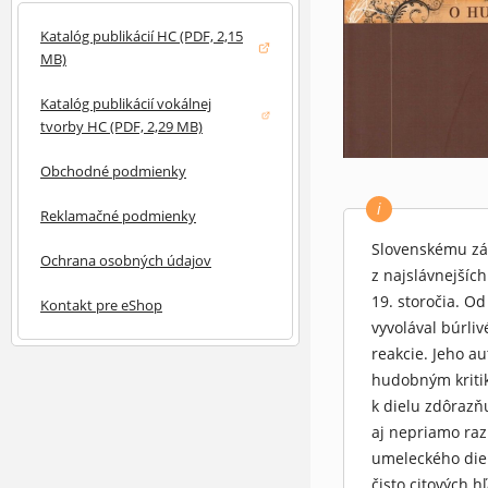
Katalóg publikácií HC (PDF, 2,15
(otvorí sa v novom okne)
MB)
Katalóg publikácií vokálnej
(otvorí sa v novom okne)
tvorby HC (PDF, 2,29 MB)
Obchodné podmienky
i
Reklamačné podmienky
Slovenskému záu
Ochrana osobných údajov
z najslávnejšíc
19. storočia. O
Kontakt pre eShop
vyvolával búrliv
reakcie. Jeho a
hudobným kritik
k dielu zdôrazň
aj nepriamo raz
umeleckého diel
čisto citových 