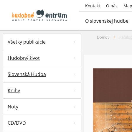
Kontakt
O nás
Map
O slovenskej hudbe
Domov
/
Kataló
Všetky publikácie
Hudobný život
Slovenská Hudba
Knihy
Noty
CD/DVD