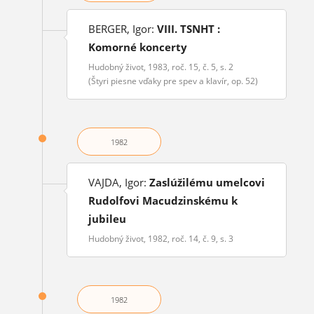
BERGER, Igor:
VIII. TSNHT :
Komorné koncerty
Hudobný život, 1983, roč. 15, č. 5, s. 2
(Štyri piesne vďaky pre spev a klavír, op. 52)
1982
VAJDA, Igor:
Zaslúžilému umelcovi
Rudolfovi Macudzinskému k
jubileu
Hudobný život, 1982, roč. 14, č. 9, s. 3
1982