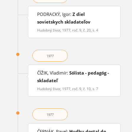
PODRACKÝ, Igor:
Z diel
sovietskych skladateľov
Hudobný život, 1977, roč. 9, č. 20, s. 4
1977
ČÍŽIK, Vladimír:
Sólista - pedagóg -
skladateľ
Hudobný život, 1977, roč. 9, č. 10, s. 7
1977
ČERNÁK, Pavel:
Hudbu dostal do