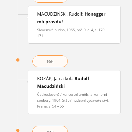
MACUDZIŃSKI, Rudolf:
Honegger
má pravdu!
Slovenská hudba, 1965, roč. 9, č. 4, s. 170 –
171
1964
KOZÁK, Jan a kol.:
Rudolf
Macudziński
Českoslovenští koncertní umělci a komorní
soubory, 1964, Státní hudební vydavatelství,
Praha, s. 54 – 55
1953