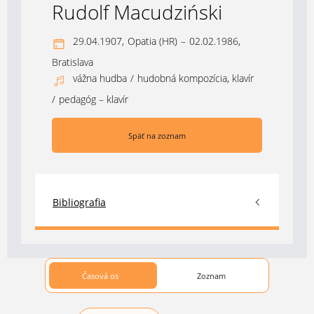
Rudolf Macudziński
29.04.1907,
Opatia (HR)
–
02.02.1986,
Bratislava
vážna hudba
/
hudobná kompozícia, klavír
/
pedagóg – klavír
Späť na zoznam
Bibliografia
Časová os
Zoznam