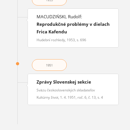
MACUDZIŃSKI, Rudolf:
Reprodukčné problémy v dielach
Frica Kafendu
Hudební rozhledy, 1953, s. 696
1951
Zprávy Slovenskej sekcie
Sväzu československých skladateľov
Kultúrny život, 1. 4. 1951, roč. 6, č. 13, s. 4