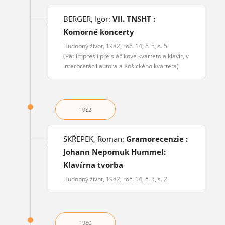
BERGER, Igor:
VII. TNSHT :
Komorné koncerty
Hudobný život, 1982, roč. 14, č. 5, s. 5
(Päť impresií pre sláčikové kvarteto a klavír, v
interpretácii autora a Košického kvarteta)
1982
SKŘEPEK, Roman:
Gramorecenzie :
Johann Nepomuk Hummel:
Klavírna tvorba
Hudobný život, 1982, roč. 14, č. 3, s. 2
1980