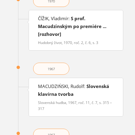
1970
ČÍŽIK, Vladimír:
S prof.
Macudzinským po premiére ...
[rozhovor]
Hudobný život, 1970, roč. 2, č. 6, s. 3
1967
MACUDZIŃSKI, Rudolf:
Slovenská
klavírna tvorba
Slovenská hudba, 1967, roč. 11, č. 7, s. 315 –
317
1967