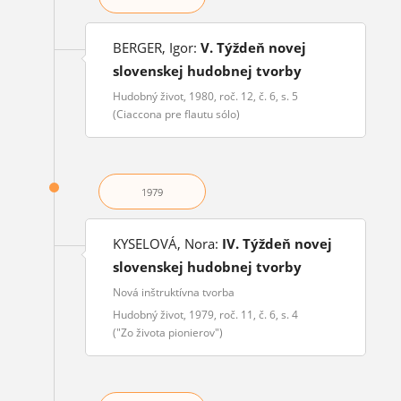
BERGER, Igor:
V. Týždeň novej
slovenskej hudobnej tvorby
Hudobný život, 1980, roč. 12, č. 6, s. 5
(Ciaccona pre flautu sólo)
1979
KYSELOVÁ, Nora:
IV. Týždeň novej
slovenskej hudobnej tvorby
Nová inštruktívna tvorba
Hudobný život, 1979, roč. 11, č. 6, s. 4
("Zo života pionierov")