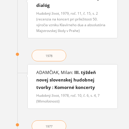
dialóg
Hudobný život, 1979, roč. 11, č. 15, s. 2
(recenzia na koncert pri príležitosti 50.
výročia vzniku Klavírneho dua a absolutória
Majstrovskej školy v Prahe)
1978
ADAMČIAK, Milan:
III. týždeň
novej slovenskej hudobnej
tvorby : Komorné koncerty
Hudobný život, 1978, roč. 10, č. 6, s. 4, 7
(Mimoľotnosti)
1977