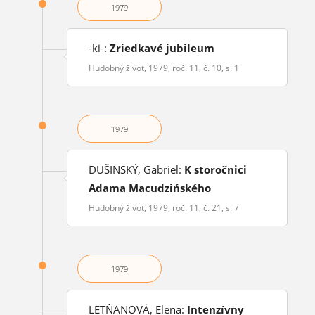
1979
-ki-:
Zriedkavé jubileum
Hudobný život, 1979, roč. 11, č. 10, s. 1
1979
DUŠINSKÝ, Gabriel:
K storočnici
Adama Macudzińského
Hudobný život, 1979, roč. 11, č. 21, s. 7
1979
LETŇANOVÁ, Elena:
Intenzívny