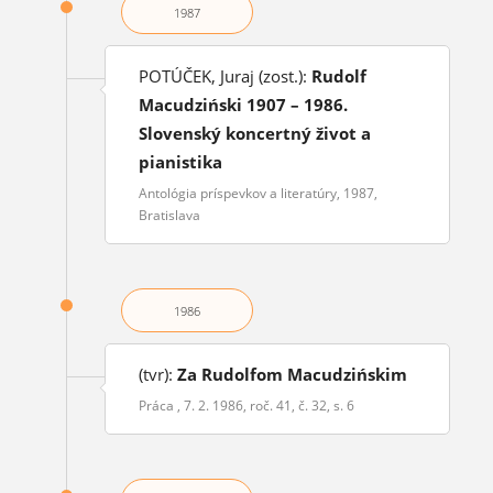
1987
POTÚČEK, Juraj (zost.):
Rudolf
Macudziński 1907 – 1986.
Slovenský koncertný život a
pianistika
Antológia príspevkov a literatúry, 1987,
Bratislava
1986
(tvr):
Za Rudolfom Macudzińskim
Práca , 7. 2. 1986, roč. 41, č. 32, s. 6