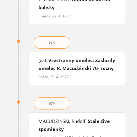
kolísky
Smena, 29. 4. 1977
1977
(ea):
Všestranný umelec: Zaslúžilý
umelec R. Macudziński 70- ročný
Práca, 29. 4. 1977
1974
MACUDZIŃSKI, Rudolf:
Stále živé
spomienky