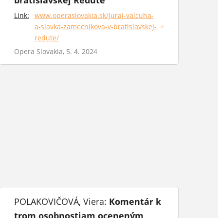
bratislavskej Redute
Link:
www.operaslovakia.sk/juraj-valcuha-
a-slavka-zamecnikova-v-bratislavskej-
(otvorí sa v novom okne)
redute/
Opera Slovakia, 5. 4. 2024
POLAKOVIČOVÁ, Viera:
Komentár k
trom osobnostiam oceneným