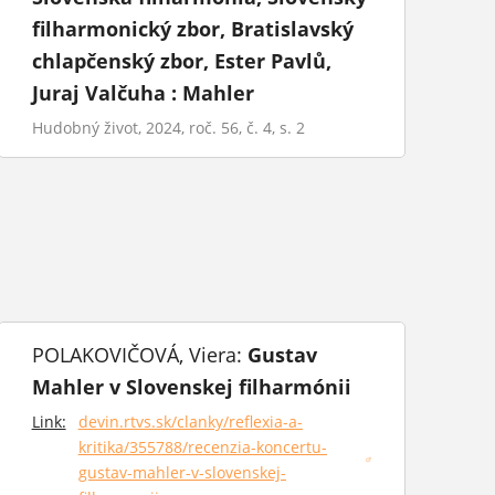
filharmonický zbor, Bratislavský
chlapčenský zbor, Ester Pavlů,
Juraj Valčuha : Mahler
Hudobný život, 2024, roč. 56, č. 4, s. 2
POLAKOVIČOVÁ, Viera:
Gustav
Mahler v Slovenskej filharmónii
Link:
devin.rtvs.sk/clanky/reflexia-a-
kritika/355788/recenzia-koncertu-
(otvorí sa v novom okne)
gustav-mahler-v-slovenskej-