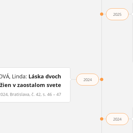
2025
VÁ, Linda:
Láska dvoch
2024
h žien v zaostalom svete
024, Bratislava, č. 42, s. 46 – 47
2024