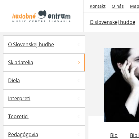
Kontakt
O nás
Map
O slovenskej hudbe
O Slovenskej hudbe
Skladatelia
Diela
Interpreti
Teoretici
Pedagógovia
Bio
Bibl