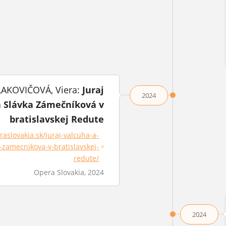
AKOVIČOVÁ, Viera:
Juraj
2024
a Slávka Zámečníková v
bratislavskej Redute
raslovakia.sk/juraj-valcuha-a-
-zamecnikova-v-bratislavskej-
sa v novom okne)
redute/
Opera Slovakia, 2024
2024