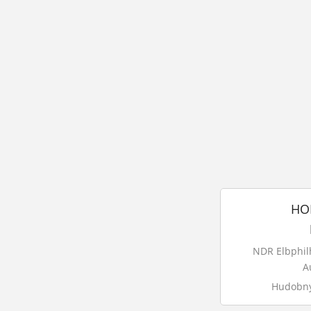
HO
NDR Elbphil
A
Hudobný ž