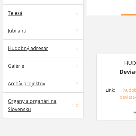
Telesá
Jubilanti
Hudobný adresár
HUDÁ
Galérie
Devia
Archív projektov
Link:
hudob
deviata
(otvorí 
Organy a organári na
(otvorí sa v novom okne)
Slovensku
H