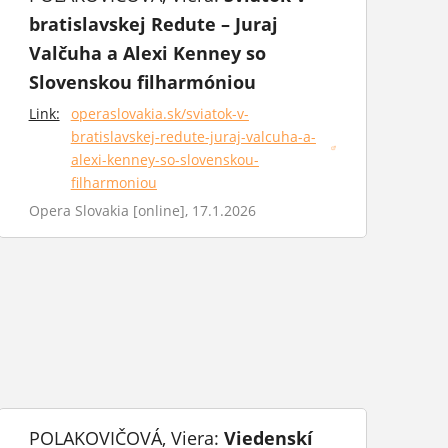
bratislavskej Redute – Juraj
Valčuha a Alexi Kenney so
Slovenskou filharmóniou
Link:
operaslovakia.sk/sviatok-v-
bratislavskej-redute-juraj-valcuha-a-
(otvorí sa v novom okne)
alexi-kenney-so-slovenskou-
filharmoniou
Opera Slovakia [online], 17.1.2026
POLAKOVIČOVÁ, Viera:
Viedenskí