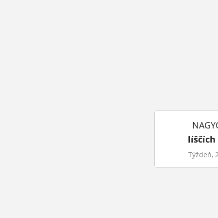
NAGYO
líščíc
Týždeň, 2