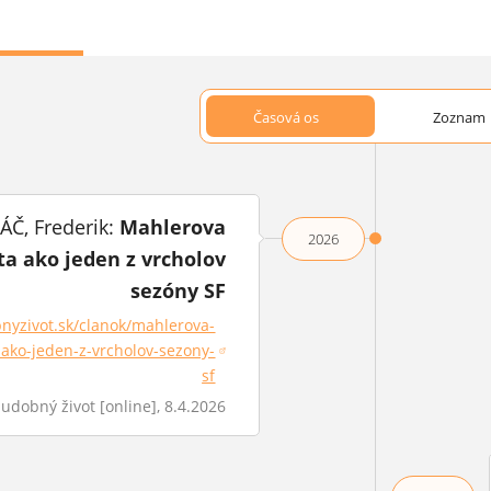
Časová os
Zoznam
Č, Frederik:
Mahlerova
2026
ta ako jeden z vrcholov
sezóny SF
nyzivot.sk/clanok/mahlerova-
-ako-jeden-z-vrcholov-sezony-
sa v novom okne)
sf
udobný život [online], 8.4.2026