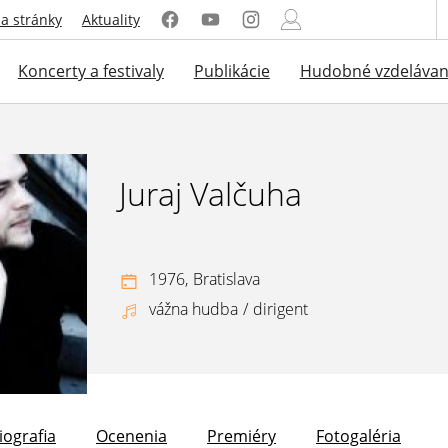
a stránky
Aktuality
Koncerty a festivaly
Publikácie
Hudobné vzdelávan
Juraj Valčuha
1976,
Bratislava
vážna hudba
/
dirigent
iografia
Ocenenia
Premiéry
Fotogaléria