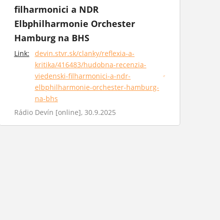
filharmonici a NDR
Elbphilharmonie Orchester
Hamburg na BHS
Link:
devin.stvr.sk/clanky/reflexia-a-
kritika/416483/hudobna-recenzia-
viedenski-filharmonici-a-ndr-
(otvorí sa v novom okne)
elbphilharmonie-orchester-hamburg-
na-bhs
Rádio Devín [online], 30.9.2025