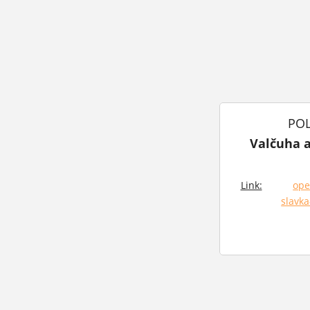
POL
Valčuha 
Link:
ope
slavka
(otvorí 