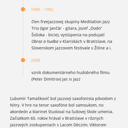
1990 – 1992
člen freejazzovej skupiny Meditation Jazz
Trio (Igor Jančár - gitara, Jozef „Dodo“
Šošoka - bicie), vystúpenia na podujatí
Obraz a hudba
v Klariskách v Bratislave, na
Slovenskom jazzovom festivale v Žiline a i.
2008
vznik dokumentárneho hudobného filmu
(Peter Dimitrov) Jas is Jazz
Ľubomír Tamaškovič bol jazzový saxofonista pôvodom z
Nitry. V hre na tenor saxofóne bol samoukom, no
akordeón a klarinet študoval na ľudovej škole umenia.
Začiatkom 60. rokov hrával v Bratislave v rôznych
jazzových zoskupeniach s Lacom Déczim, Viktorom