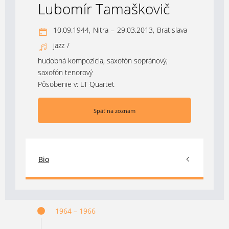
Lubomír Tamaškovič
10.09.1944,
Nitra
–
29.03.2013,
Bratislava
jazz
/
hudobná kompozícia, saxofón sopránový,
saxofón tenorový
Pôsobenie v:
LT Quartet
Späť na zoznam
Bio
1964 – 1966