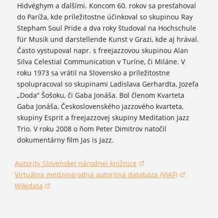
Hidvéghym a ďalšími. Koncom 60. rokov sa presťahoval
do Paríža, kde príležitostne účinkoval so skupinou Ray
Stepham Soul Pride a dva roky študoval na Hochschule
für Musik und darstellende Kunst v Grazi, kde aj hrával.
Často vystupoval napr. s freejazzovou skupinou Alan
Silva Celestial Communication v Turíne, či Miláne. V
roku 1973 sa vrátil na Slovensko a príležitostne
spolupracoval so skupinami Ladislava Gerhardta, Jozefa
„Doda“ Šošoku, či Gaba Jonáša. Bol členom Kvarteta
Gaba Jonáša, Československého jazzového kvarteta,
skupiny Esprit a freejazzovej skupiny Meditation Jazz
Trio. V roku 2008 o ňom Peter Dimitrov natočil
dokumentárny film Jas is Jazz.
Autority Slovenskej národnej knižnice
(otvorí sa v novom okne)
Virtuálna medzinárodná autoritná databáza (VIAF)
(otvorí sa v novom okne)
Wikidata
(otvorí sa v novom okne)