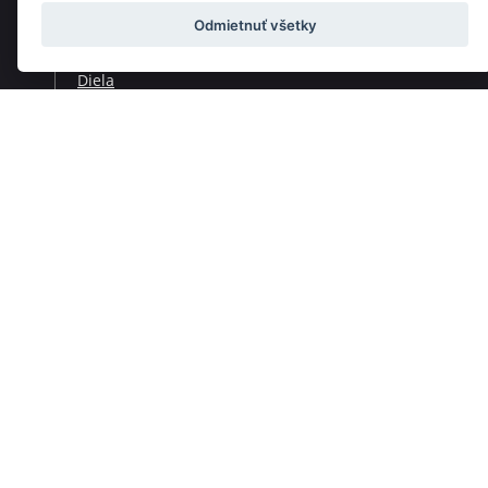
Odmietnuť všetky
Skladatelia
Diela
Interpreti
Telesá
Teoretici
Pedagógovia
Online katalógy knižnice HC
Organy a organári na Slovensku
Melos-Étos
Allegretto Žilina
Pro musica nostra
Slovenský mládežnícky orchester
Hudobné programy pre deti a mládež
Hudobná trieda
Časopis Hudobný život