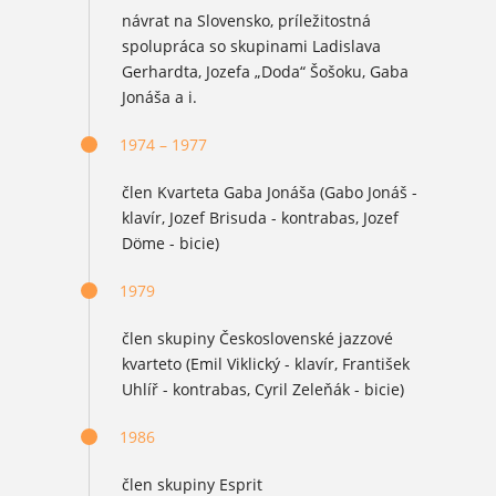
návrat na Slovensko, príležitostná
spolupráca so skupinami Ladislava
Gerhardta, Jozefa „Doda“ Šošoku, Gaba
Jonáša a i.
1974 – 1977
člen Kvarteta Gaba Jonáša (Gabo Jonáš -
klavír, Jozef Brisuda - kontrabas, Jozef
Döme - bicie)
1979
člen skupiny Československé jazzové
kvarteto (Emil Viklický - klavír, František
Uhlíř - kontrabas, Cyril Zeleňák - bicie)
1986
člen skupiny Esprit