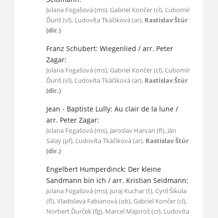
Jolana Fogašová (ms), Gabriel Končer (cl), Ľubomír
Ďuriš (vl), Ľudovíta Tkáčiková (ar),
Rastislav Štúr
(dir.)
Franz Schubert: Wiegenlied / arr. Peter
Zagar:
Jolana Fogašová (ms), Gabriel Končer (cl), Ľubomír
Ďuriš (vl), Ľudovíta Tkáčiková (ar),
Rastislav Štúr
(dir.)
Jean - Baptiste Lully: Au clair de la lune /
arr. Peter Zagar:
Jolana Fogašová (ms), Jaroslav Harvan (fl), Ján
Salay (pf), Ľudovíta Tkáčiková (ar),
Rastislav Štúr
(dir.)
Engelbert Humperdinck: Der kleine
Sandmann bin ich / arr. Kristian Seidmann:
Jolana Fogašová (ms), Juraj Kuchar (t), Cyril Šikula
(fl), Vladislava Fabianová (ob), Gabriel Končer (cl),
Norbert Ďurček (fg), Marcel Majoroš (cr), Ľudovíta