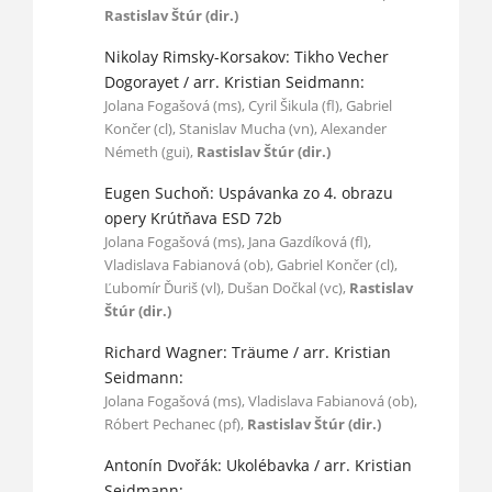
Rastislav Štúr (dir.)
Nikolay Rimsky-Korsakov: Tikho Vecher
Dogorayet / arr. Kristian Seidmann:
Jolana Fogašová (ms), Cyril Šikula (fl), Gabriel
Končer (cl), Stanislav Mucha (vn), Alexander
Németh (gui),
Rastislav Štúr (dir.)
Eugen Suchoň: Uspávanka zo 4. obrazu
opery Krútňava ESD 72b
Jolana Fogašová (ms), Jana Gazdíková (fl),
Vladislava Fabianová (ob), Gabriel Končer (cl),
Ľubomír Ďuriš (vl), Dušan Dočkal (vc),
Rastislav
Štúr (dir.)
Richard Wagner: Träume / arr. Kristian
Seidmann:
Jolana Fogašová (ms), Vladislava Fabianová (ob),
Róbert Pechanec (pf),
Rastislav Štúr (dir.)
Antonín Dvořák: Ukolébavka / arr. Kristian
Seidmann: