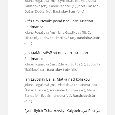
Jolana Fogašová (ms), Cyril Šikula (fl), Vladislava
Fabianová (ob), Gabriel Končer (cl), Jozef Eliáš (clb),
Dušan Dočkal (vc),
Rastislav Štúr (dir.)
Vítězslav Novák: Jasná noc / arr. Kristian
Seidmann:
Jolana Fogašová (ms), Jana Gazdíková (fl), Cyril
Šikula (fl), Ľudovíta Tkáčiková (ar),
Rastislav Štúr
(dir.)
Jan Malát: Měsíčná noc / arr. Kristian
Seidmann:
Jolana Fogašová (ms), Zdenko Bojtoš (ci), Ľudovíta
Tkáčiková (ar),
Rastislav Štúr (dir.)
Ján Levoslav Bella: Matka nad kolískou
Jolana Fogašová (ms), Vladislava Fabianová (ob),
Štefan Filas (vn), Alexander Oborník (vn), Marián
Banda (vl), Eva Schranzová (vc),
Rastislav Štúr
(dir.)
Pyotr Ilyich Tchaikovsky: Kolybeľnaya Pesnya