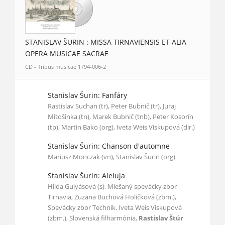
STANISLAV ŠURIN : MISSA TIRNAVIENSIS ET ALIA
OPERA MUSICAE SACRAE
CD - Tribus musicae 1794-006-2
Stanislav Šurin: Fanfáry
Rastislav Suchan (tr), Peter Bubnič (tr), Juraj
Mitošinka (tn), Marek Bubnič (tnb), Peter Kosorín
(tp), Martin Bako (org), Iveta Weis Viskupová (dir.)
Stanislav Šurin: Chanson d'automne
Mariusz Monczak (vn), Stanislav Šurin (org)
Stanislav Šurin: Aleluja
Hilda Gulyásová (s), Miešaný spevácky zbor
Tirnavia, Zuzana Buchová Holičková (zbm.),
Spevácky zbor Technik, Iveta Weis Viskupová
(zbm.), Slovenská filharmónia,
Rastislav Štúr