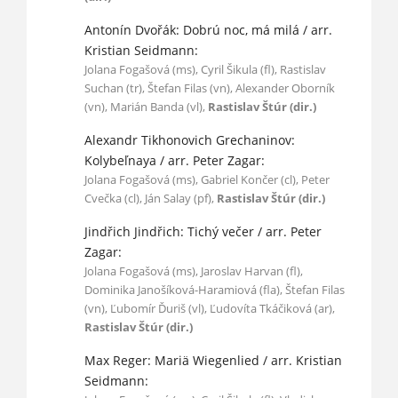
Antonín Dvořák: Dobrú noc, má milá / arr.
Kristian Seidmann:
Jolana Fogašová (ms), Cyril Šikula (fl), Rastislav
Suchan (tr), Štefan Filas (vn), Alexander Oborník
(vn), Marián Banda (vl),
Rastislav Štúr (dir.)
Alexandr Tikhonovich Grechaninov:
Kolybeľnaya / arr. Peter Zagar:
Jolana Fogašová (ms), Gabriel Končer (cl), Peter
Cvečka (cl), Ján Salay (pf),
Rastislav Štúr (dir.)
Jindřich Jindřich: Tichý večer / arr. Peter
Zagar:
Jolana Fogašová (ms), Jaroslav Harvan (fl),
Dominika Janošíková-Haramiová (fla), Štefan Filas
(vn), Ľubomír Ďuriš (vl), Ľudovíta Tkáčiková (ar),
Rastislav Štúr (dir.)
Max Reger: Mariä Wiegenlied / arr. Kristian
Seidmann: