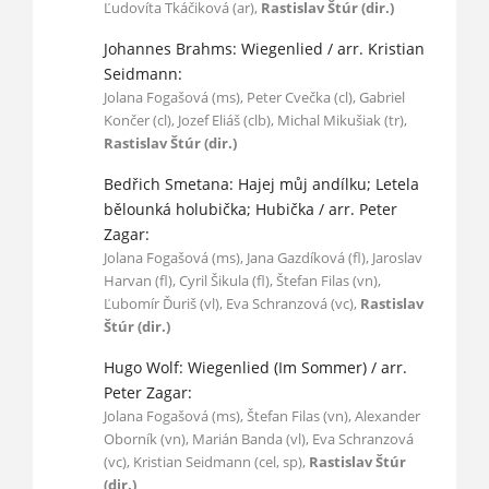
Ľudovíta Tkáčiková (ar),
Rastislav Štúr (dir.)
Johannes Brahms: Wiegenlied / arr. Kristian
Seidmann:
Jolana Fogašová (ms), Peter Cvečka (cl), Gabriel
Končer (cl), Jozef Eliáš (clb), Michal Mikušiak (tr),
Rastislav Štúr (dir.)
Bedřich Smetana: Hajej můj andílku; Letela
bělounká holubička; Hubička / arr. Peter
Zagar:
Jolana Fogašová (ms), Jana Gazdíková (fl), Jaroslav
Harvan (fl), Cyril Šikula (fl), Štefan Filas (vn),
Ľubomír Ďuriš (vl), Eva Schranzová (vc),
Rastislav
Štúr (dir.)
Hugo Wolf: Wiegenlied (Im Sommer) / arr.
Peter Zagar:
Jolana Fogašová (ms), Štefan Filas (vn), Alexander
Oborník (vn), Marián Banda (vl), Eva Schranzová
(vc), Kristian Seidmann (cel, sp),
Rastislav Štúr
(dir.)