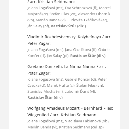
/ arr. Kristian Seidmann:
Jolana Fogašová (ms), Eva Schranzová (fl), Marcel
Majoroš (cr), Štefan Filas (vn), Alexander Oborník
(vn), Marián Banda (vl), Ľudovíta Tkáčiková (ar),
Ján Salay (pf),
Rastislav Štúr (dir.)
Vladimir Rozhdestvensky: Kolybeľnaya / arr.
Peter Zagar:
Jolana Fogašová (ms), Jana Gazdíková (fl), Gabriel
Končer (cl), Ján Salay (pf),
Rastislav Štúr (dir.)
Gaetano Donizetti: La Ninna Nanna / arr.
Peter Zagar:
Jolana Fogašová (ms), Gabriel Končer (cl), Peter
Cvečka (cl), Marek Hutta (cl), Štefan Filas (vn),
Stanislav Mucha (vn), Ľubomír Ďuriš (vl),
Rastislav Štúr (dir.)
Wolfgang Amadeus Mozart – Bernhard Flies:
Wiegenlied / arr. Kristian Seidmann:
Jolana Fogašová (ms), Vladislava Fabianová (ob),
Marián Banda (vl), Kristian Seidmann (cel, sp),