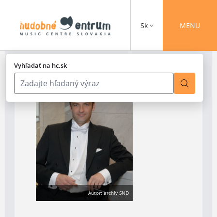
Sk
MENU
Vyhľadať na hc.sk
Autor: archív SND