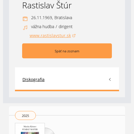
Rastislav Štúr
26.11.1969,
Bratislava
vážna hudba
/
dirigent
www.rastislavstur.sk
(otvorí sa v novom okne)
Späť na zoznam
Diskografia
2025