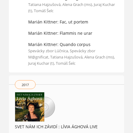
Tatiana Hajzušová, Alena Grach (ms), Juraj Kuchar
(t), Tomáš Šelc
Marián Kittner: Fac, ut portem
Marián Kittner: Flammis ne urar
Marián Kittner: Quando corpus
Spevácky zbor Lúčnica, Spevácky zbor
M@gnificat, Tatiana Hajzušová, Alena Grach (ms),
Juraj Kuchar (t), Tomáš Šelc
2017
SVET NÁM ICH ZÁVIDÍ : LÍVIA ÁGHOVÁ LIVE