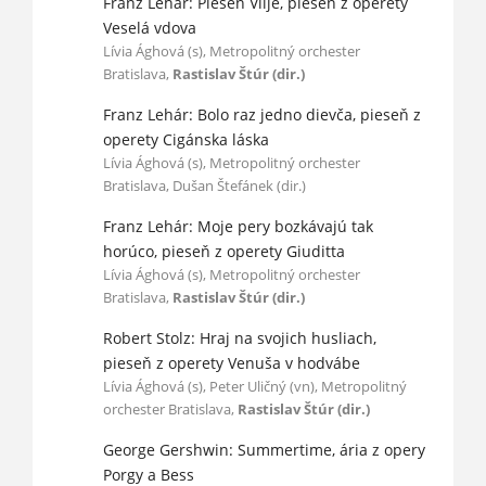
Franz Lehár: Pieseň Vilje, pieseň z operety
Veselá vdova
Lívia Ághová (s), Metropolitný orchester
Bratislava,
Rastislav Štúr (dir.)
Franz Lehár: Bolo raz jedno dievča, pieseň z
operety Cigánska láska
Lívia Ághová (s), Metropolitný orchester
Bratislava, Dušan Štefánek (dir.)
Franz Lehár: Moje pery bozkávajú tak
horúco, pieseň z operety Giuditta
Lívia Ághová (s), Metropolitný orchester
Bratislava,
Rastislav Štúr (dir.)
Robert Stolz: Hraj na svojich husliach,
pieseň z operety Venuša v hodvábe
Lívia Ághová (s), Peter Uličný (vn), Metropolitný
orchester Bratislava,
Rastislav Štúr (dir.)
George Gershwin: Summertime, ária z opery
Porgy a Bess