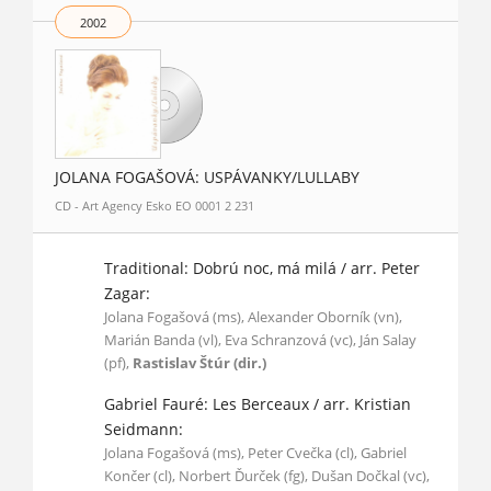
2002
JOLANA FOGAŠOVÁ: USPÁVANKY/LULLABY
CD - Art Agency Esko EO 0001 2 231
Traditional: Dobrú noc, má milá / arr. Peter
Zagar:
Jolana Fogašová (ms), Alexander Oborník (vn),
Marián Banda (vl), Eva Schranzová (vc), Ján Salay
(pf),
Rastislav Štúr (dir.)
Gabriel Fauré: Les Berceaux / arr. Kristian
Seidmann:
Jolana Fogašová (ms), Peter Cvečka (cl), Gabriel
Končer (cl), Norbert Ďurček (fg), Dušan Dočkal (vc),