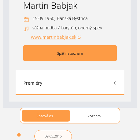
Martin Babjak
15.09.1960,
Banská Bystrica
vážna hudba
/
barytón, operný spev
www.martinbabjak.sk
(otvorí sa v novom okne)
Späť na zoznam
Premiéry
Časová os
Zoznam
09.05.
2016