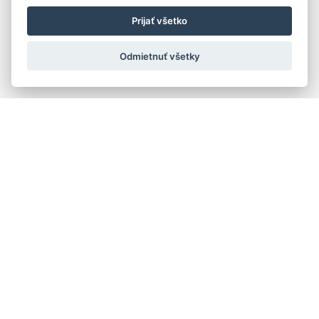
Prijať všetko
Odmietnuť všetky
Rýchla navigácia
Skladatelia
Diela
Interpreti
Telesá
Teoretici
Pedagógovia