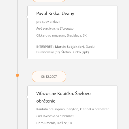
Pavol Krška: Úvahy
pre spev a klavír
Prvé uvedenie na Slovensku
Cikkerovo múzeum, Bratislava, SK
INTERPRETI:
Martin Babjak (br)
, Daniel
Buranovský (pf), Štefan Bučko (spk)
06.12.
2007
Víťazoslav Kubička: Šavlovo
obrátenie
Kantáta pre soprán, barytón, klarinet a orchester
Prvé uvedenie na Slovensku
Dom umenia, Košice, SK