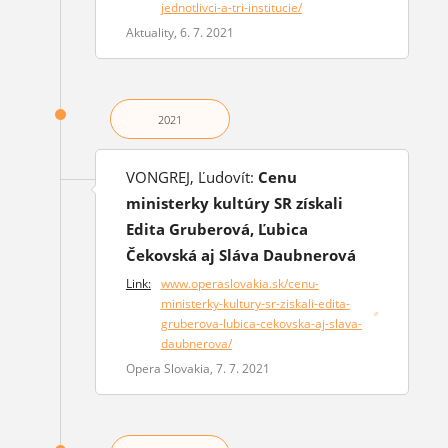
jednotlivci-a-tri-institucie/
Aktuality, 6. 7. 2021
2021
VONGREJ, Ľudovít:
Cenu
ministerky kultúry SR získali
Edita Gruberová, Ľubica
Čekovská aj Sláva Daubnerová
Link:
www.operaslovakia.sk/cenu-
ministerky-kultury-sr-ziskali-edita-
(otvorí sa v novom okne)
gruberova-lubica-cekovska-aj-slava-
daubnerova/
Opera Slovakia, 7. 7. 2021