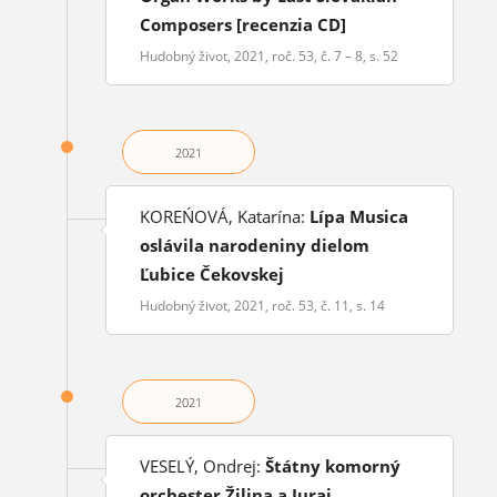
Composers [recenzia CD]
Hudobný život, 2021, roč. 53, č. 7 – 8, s. 52
2021
KOREŃOVÁ, Katarína:
Lípa Musica
oslávila narodeniny dielom
Ľubice Čekovskej
Hudobný život, 2021, roč. 53, č. 11, s. 14
2021
VESELÝ, Ondrej:
Štátny komorný
orchester Žilina a Juraj