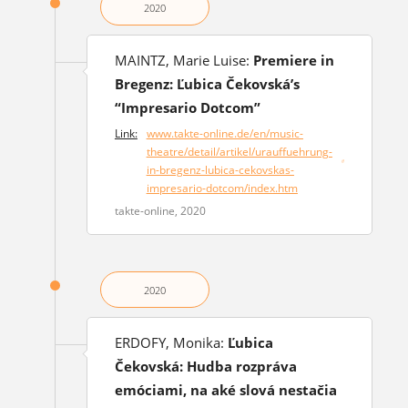
2020
MAINTZ, Marie Luise:
Premiere in
Bregenz: Ľubica Čekovská’s
“Impresario Dotcom”
Link:
www.takte-online.de/en/music-
theatre/detail/artikel/urauffuehrung-
(otvorí sa v novom okne)
in-bregenz-lubica-cekovskas-
impresario-dotcom/index.htm
takte-online, 2020
2020
ERDOFY, Monika:
Ľubica
Čekovská: Hudba rozpráva
emóciami, na aké slová nestačia