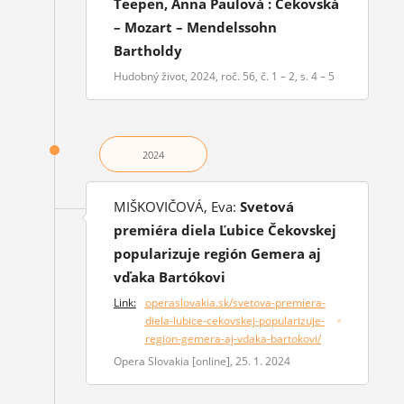
Teepen, Anna Paulová : Čekovská
– Mozart – Mendelssohn
Bartholdy
Hudobný život, 2024, roč. 56, č. 1 – 2, s. 4 – 5
2024
MIŠKOVIČOVÁ, Eva:
Svetová
premiéra diela Ľubice Čekovskej
popularizuje región Gemera aj
vďaka Bartókovi
Link:
operaslovakia.sk/svetova-premiera-
diela-lubice-cekovskej-popularizuje-
(otvorí sa v novom okne)
region-gemera-aj-vdaka-bartokovi/
Opera Slovakia [online], 25. 1. 2024