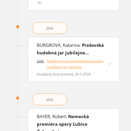
16
2026
BURGROVÁ, Katarína:
Prešovská
hudobná jar jubilejne...
Link:
hudobnyzivot.sk/clanok/presovska-
(otvorí sa v novom okne)
hudobna-jar-jubilejne
Hudobný život [online], 20.5.2026
2026
BAYER, Robert:
Nemecká
premiéra opery Ľubice