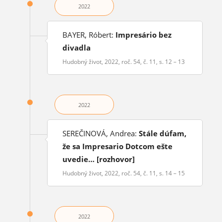
2022
BAYER, Róbert:
Impresário bez
divadla
Hudobný život, 2022, roč. 54, č. 11, s. 12 – 13
2022
SEREČINOVÁ, Andrea:
Stále dúfam,
že sa Impresario Dotcom ešte
uvedie… [rozhovor]
Hudobný život, 2022, roč. 54, č. 11, s. 14 – 15
2022