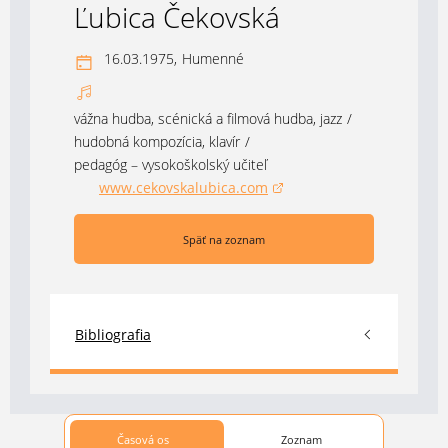
Ľubica Čekovská
16.03.1975,
Humenné
vážna hudba, scénická a filmová hudba, jazz
/
hudobná kompozícia, klavír
/
pedagóg – vysokoškolský učiteľ
www.cekovskalubica.com
(otvorí sa v novom okne)
Späť na zoznam
Bibliografia
Časová os
Zoznam