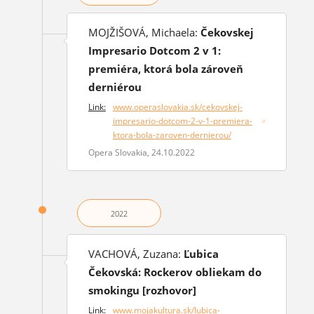
MOJŽIŠOVÁ, Michaela:
Čekovskej
Impresario Dotcom 2 v 1:
premiéra, ktorá bola zároveň
derniérou
Link:
www.operaslovakia.sk/cekovskej-
impresario-dotcom-2-v-1-premiera-
(otvorí sa v novom okne)
ktora-bola-zaroven-dernierou/
Opera Slovakia, 24.10.2022
2022
VACHOVÁ, Zuzana:
Ľubica
Čekovská: Rockerov obliekam do
smokingu [rozhovor]
Link:
www.mojakultura.sk/lubica-