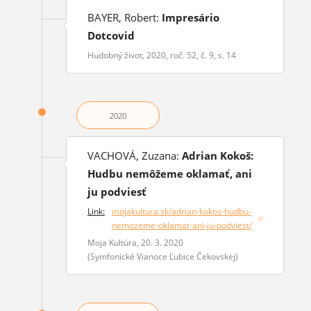
BAYER, Robert:
Impresário
Dotcovid
Hudobný život, 2020, roč. 52, č. 9, s. 14
2020
VACHOVÁ, Zuzana:
Adrian Kokoš:
Hudbu nemôžeme oklamať, ani
ju podviesť
Link:
mojakultura.sk/adrian-kokos-hudbu-
(otvorí sa v novom okne)
nemozeme-oklamat-ani-ju-podviest/
Moja Kultúra, 20. 3. 2020
(Symfonické Vianoce Ľubice Čekovskej)