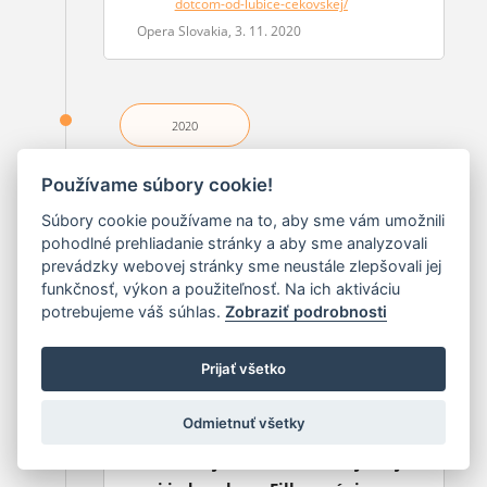
dotcom-od-lubice-cekovskej/
Opera Slovakia, 3. 11. 2020
2020
Používame súbory cookie!
BAYER, Robert:
"Veselosť má svoje
korene často vo veľkom smútku"
Súbory cookie používame na to, aby sme vám umožnili
pohodlné prehliadanie stránky a aby sme analyzovali
[rozhovor]
prevádzky webovej stránky sme neustále zlepšovali jej
Hudobný život, 2020, roč. 52, č. 11, s. 14 – 15
funkčnosť, výkon a použiteľnosť. Na ich aktiváciu
potrebujeme váš súhlas.
Zobraziť podrobnosti
Prijať všetko
2019
Odmietnuť všetky
HILBERTOVÁ, Martina:
Dokázali
zakázať aj skladbu, v ktorej nie je