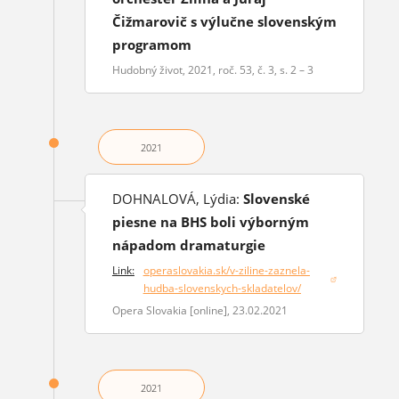
Čižmarovič s výlučne slovenským
programom
Hudobný život, 2021, roč. 53, č. 3, s. 2 – 3
2021
DOHNALOVÁ, Lýdia:
Slovenské
piesne na BHS boli výborným
nápadom dramaturgie
Link:
operaslovakia.sk/v-ziline-zaznela-
(otvorí sa v novom okne)
hudba-slovenskych-skladatelov/
Opera Slovakia [online], 23.02.2021
2021