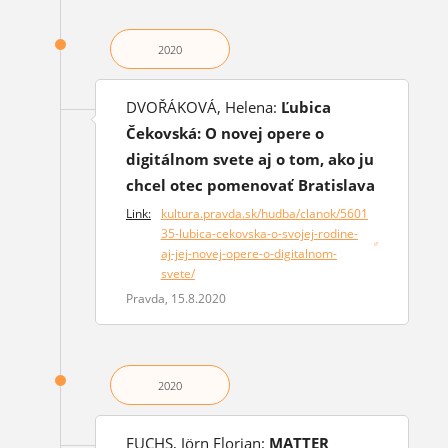
2020
DVOŘÁKOVÁ, Helena:
Ľubica
Čekovská: O novej opere o
digitálnom svete aj o tom, ako ju
chcel otec pomenovať Bratislava
Link:
kultura.pravda.sk/hudba/clanok/5601
35-lubica-cekovska-o-svojej-rodine-
(otvorí sa v novom okne)
aj-jej-novej-opere-o-digitalnom-
svete/
Pravda, 15.8.2020
2020
FUCHS, Jörn Florian:
MATTER