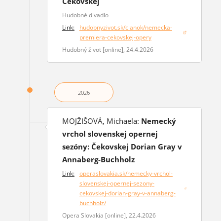
Čekovskej
Hudobné divadlo
Link:
hudobnyzivot.sk/clanok/nemecka-
(otvorí sa v novom okne)
premiera-cekovskej-opery
Hudobný život [online], 24.4.2026
2026
MOJŽIŠOVÁ, Michaela:
Nemecký
vrchol slovenskej opernej
sezóny: Čekovskej Dorian Gray v
Annaberg-Buchholz
Link:
operaslovakia.sk/nemecky-vrchol-
slovenskej-opernej-sezony-
(otvorí sa v novom okne)
cekovskej-dorian-gray-v-annaberg-
buchholz/
Opera Slovakia [online], 22.4.2026