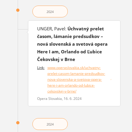
2024
UNGER, Pavel:
Úchvatný prelet
časom, lámanie predsudkov –
nová slovenská a svetová opera
Here I am, Orlando od Ľubice
Čekovskej v Brne
Link:
www.operaslovakia.sk/uchvatny-
prelet-casom-lamanie-predsudkov-
nova-slovenska-a-svetova-opera-
(otvorí sa v novom okne)
here-i-am-orlando-od-lubice-
cekovskej-v-brne/
Opera Slovakia, 16. 6. 2024
2024