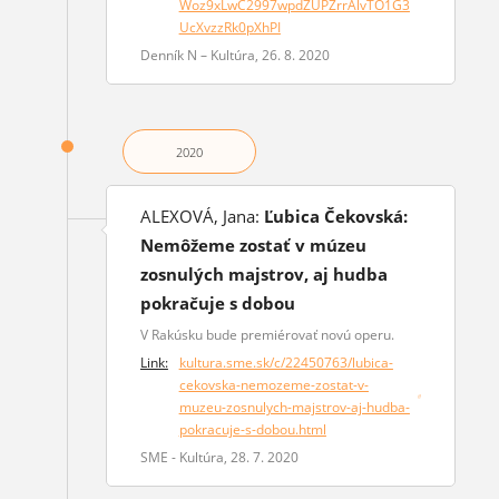
Woz9xLwC2997wpdZUPZrrAlvTO1G3
UcXvzzRk0pXhPI
Denník N – Kultúra, 26. 8. 2020
2020
ALEXOVÁ, Jana:
Ľubica Čekovská:
Nemôžeme zostať v múzeu
zosnulých majstrov, aj hudba
pokračuje s dobou
V Rakúsku bude premiérovať novú operu.
Link:
kultura.sme.sk/c/22450763/lubica-
cekovska-nemozeme-zostat-v-
(otvorí sa v novom okne)
muzeu-zosnulych-majstrov-aj-hudba-
pokracuje-s-dobou.html
SME - Kultúra, 28. 7. 2020