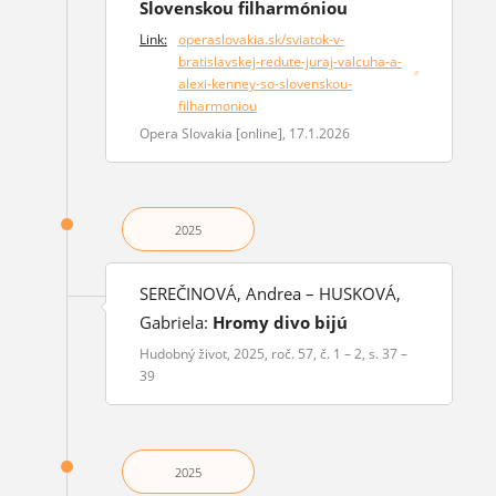
Slovenskou filharmóniou
Link:
operaslovakia.sk/sviatok-v-
bratislavskej-redute-juraj-valcuha-a-
(otvorí sa v novom okne)
alexi-kenney-so-slovenskou-
filharmoniou
Opera Slovakia [online], 17.1.2026
2025
SEREČINOVÁ, Andrea – HUSKOVÁ,
Gabriela:
Hromy divo bijú
Hudobný život, 2025, roč. 57, č. 1 – 2, s. 37 –
39
2025