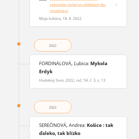
cekovska-rockerov-obliekam-do-
(otvorí sa v novom okne)
smokingu/
Moja kultúra, 18. 8. 2022
2022
FORDINÁLOVÁ, Ľubica:
Mykola
Erdyk
Hudobný život, 2022, roč. 54, č. 3, s. 13
2022
SEREČINOVÁ, Andrea:
Košice : tak
ďaleko, tak blízko