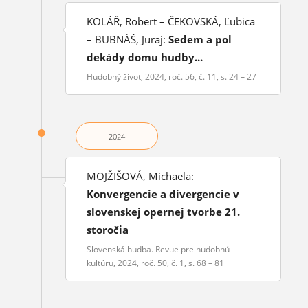
KOLÁŘ, Robert – ČEKOVSKÁ, Ľubica
– BUBNÁŠ, Juraj:
Sedem a pol
dekády domu hudby...
Hudobný život, 2024, roč. 56, č. 11, s. 24 – 27
2024
MOJŽIŠOVÁ, Michaela:
Konvergencie a divergencie v
slovenskej opernej tvorbe 21.
storočia
Slovenská hudba. Revue pre hudobnú
kultúru, 2024, roč. 50, č. 1, s. 68 – 81