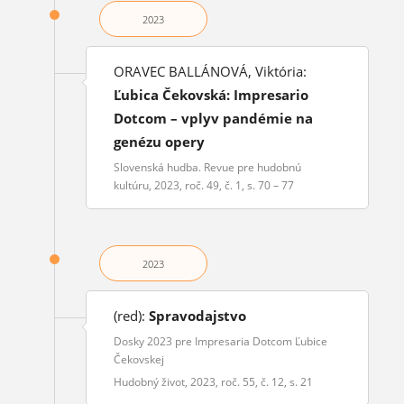
2023
ORAVEC BALLÁNOVÁ, Viktória:
Ľubica Čekovská: Impresario
Dotcom – vplyv pandémie na
genézu opery
Slovenská hudba. Revue pre hudobnú
kultúru, 2023, roč. 49, č. 1, s. 70 – 77
2023
(red):
Spravodajstvo
Dosky 2023 pre Impresaria Dotcom Ľubice
Čekovskej
Hudobný život, 2023, roč. 55, č. 12, s. 21