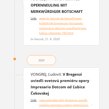
OPERNNEULING MIT
MERKWÜRDIGER BOTSCHAFT
Link:
www.br-klassik.de/aktuell/news-
kritik/kritik-bregenzer-festspiele-
(otvorí sa v novom okne)
impresario-dotcom-urauffuehrung-
lubica-cekovska-100.html
br-klassik, 21. 8. 2020
2020
VONGREJ, Ľudovít:
V Bregenzi
uviedli svetovú premiéru opery
Impresario Dotcom od Ľubice
Čekovskej
Link:
operaslovakia.sk/v-bregenzi-uviedli-
svetovu-premieru-opery-impresario-
(otvorí sa v novom okne)