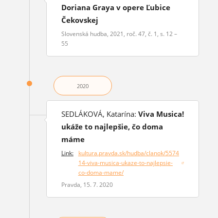
Doriana Graya v opere Ľubice
Čekovskej
Slovenská hudba, 2021, roč. 47, č. 1, s. 12 –
55
2020
SEDLÁKOVÁ, Katarína:
Viva Musica!
ukáže to najlepšie, čo doma
máme
Link:
kultura.pravda.sk/hudba/clanok/5574
14-viva-musica-ukaze-to-najlepsie-
(otvorí sa v novom okne)
co-doma-mame/
Pravda, 15. 7. 2020