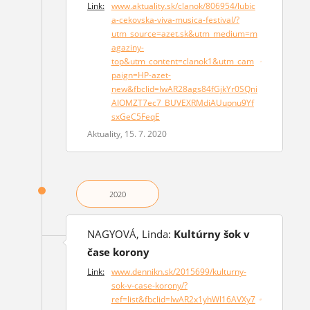
Link:
www.aktuality.sk/clanok/806954/lubic
a-cekovska-viva-musica-festival/?
utm_source=azet.sk&utm_medium=m
agaziny-
top&utm_content=clanok1&utm_cam
(otvorí sa v novom okne)
paign=HP-azet-
new&fbclid=IwAR28ags84fGjkYr0SQni
AIOMZT7ec7_BUVEXRMdiAUupnu9Yf
sxGeC5FeqE
Aktuality, 15. 7. 2020
2020
NAGYOVÁ, Linda:
Kultúrny šok v
čase korony
Link:
www.dennikn.sk/2015699/kulturny-
sok-v-case-korony/?
ref=list&fbclid=IwAR2x1yhWl16AVXy7
(otvorí sa v novom okne)