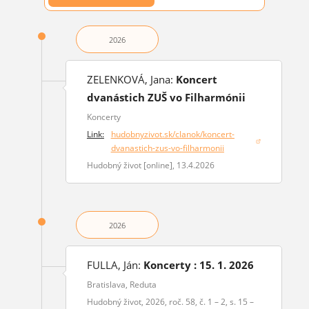
2026
ZELENKOVÁ, Jana:
Koncert
dvanástich ZUŠ vo Filharmónii
Koncerty
Link:
hudobnyzivot.sk/clanok/koncert-
(otvorí sa v novom okne)
dvanastich-zus-vo-filharmonii
Hudobný život [online], 13.4.2026
2026
FULLA, Ján:
Koncerty : 15. 1. 2026
Bratislava, Reduta
Hudobný život, 2026, roč. 58, č. 1 – 2, s. 15 –