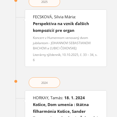
2025
FECSKOVÁ, Silvia Mária:
Perspektíva na vznik ďalších
kompozícií pre organ
Koncert v Humennom venovaný dvom
jubilantom - JOHANNOVI SEBASTIANOVI
BACHOVI a ĽUBICI ČEKOVSKEJ
Literárny týždenník, 10.10.2025, č. 33 – 34, s.
6
2024
HORKAY, Tamás:
18. 1. 2024
Košice, Dom umenia : štátna
filharmónia Košice, Sander