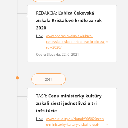
REDAKCIA:
Ľubica Čekovská
získala Krištáľové krídlo za rok
2020
Link:
www.operaslovakia.sk/lubica-
cekovska-ziskala-kristalove-kridlo-za-
(otvorí sa v novom okne)
rok-2020/
Opera Slovakia, 22. 6. 2021
2021
TASR:
Cenu ministerky kultúry
získali šiesti jednotlivci a tri
inštitúcie
Link:
www.aktuality.sk/clanok/905620/cen
u-ministerky-kultury-ziskali-siesti-
(otvorí sa v novom okne)