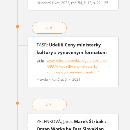
Hudobný život, 2022, roč. 54, č. 12, s. 22 – 25
2021
TASR:
Udelili Ceny ministerky
kultúry s vynoveným formátom
Link:
www.kultura.pravda.sk/galeria/clanok
/593747-udelili-ceny-ministerky-
(otvorí sa v novom okne)
kultury-s-vynovenym-formatom/
Pravda – Kultúra, 6. 7. 2021
2021
ZELENKOVÁ, Jana:
Marek Štrbák :
Organ Works by East Slovakian