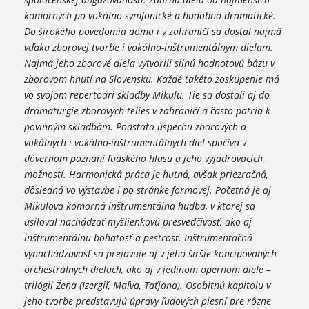
komorných po vokálno-symfonické a hudobno-dramatické.
Do širokého povedomia doma i v zahraničí sa dostal najmä
vďaka zborovej tvorbe i vokálno-inštrumentálnym dielam.
Najmä jeho zborové diela vytvorili silnú hodnotovú bázu v
zborovom hnutí na Slovensku. Každé takéto zoskupenie má
vo svojom repertoári skladby Mikulu. Tie sa dostali aj do
dramaturgie zborových telies v zahraničí a často patria k
povinným skladbám. Podstata úspechu zborových a
vokálnych i vokálno-inštrumentálnych diel spočíva v
dôvernom poznaní ľudského hlasu a jeho vyjadrovacích
možností. Harmonická práca je hutná, avšak priezračná,
dôsledná vo výstavbe i po stránke formovej. Početná je aj
Mikulova komorná inštrumentálna hudba, v ktorej sa
usiloval nachádzať myšlienkovú presvedčivosť, ako aj
inštrumentálnu bohatosť a pestrosť. Inštrumentačná
vynachádzavosť sa prejavuje aj v jeho širšie koncipovaných
orchestrálnych dielach, ako aj v jedinom opernom diele –
trilógii Žena (Izergiľ, Maľva, Taťjana). Osobitnú kapitolu v
jeho tvorbe predstavujú úpravy ľudových piesní pre rôzne