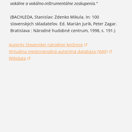
vokálne a vokálno-inštrumentálne zoskupenia."
(BACHLEDA, Stanislav: Zdenko Mikula. In: 100
slovenských skladateľov. Ed. Marián Jurík, Peter Zagar.
Bratislava : Národné hudobné centrum, 1998, s. 191.)
Autority Slovenskej národnej knižnice
(otvorí sa v novom okne)
Virtuálna medzinárodná autoritná databáza (VIAF)
(otvorí sa v novom okne)
Wikidata
(otvorí sa v novom okne)