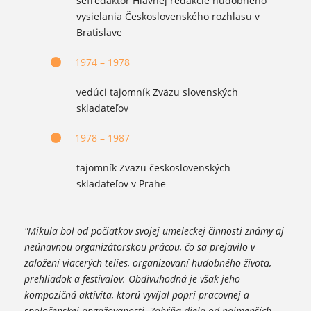
šéfredaktor Hlavnej redakcie hudobného
vysielania Československého rozhlasu v
Bratislave
1974 – 1978
vedúci tajomník Zväzu slovenských
skladateľov
1978 – 1987
tajomník Zväzu československých
skladateľov v Prahe
"Mikula bol od počiatkov svojej umeleckej činnosti známy aj
neúnavnou organizátorskou prácou, čo sa prejavilo v
založení viacerých telies, organizovaní hudobného života,
prehliadok a festivalov. Obdivuhodná je však jeho
kompozičná aktivita, ktorú vyvíjal popri pracovnej a
spoločenskej angažovanosti. Zahŕňa diela od najmenších