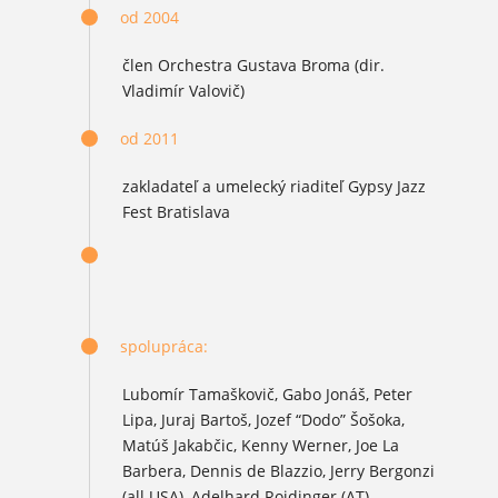
od 2004
člen Orchestra Gustava Broma (dir.
Vladimír Valovič)
od 2011
zakladateľ a umelecký riaditeľ Gypsy Jazz
Fest Bratislava
spolupráca:
Lubomír Tamaškovič, Gabo Jonáš, Peter
Lipa, Juraj Bartoš, Jozef “Dodo” Šošoka,
Matúš Jakabčic, Kenny Werner, Joe La
Barbera, Dennis de Blazzio, Jerry Bergonzi
(all USA), Adelhard Roidinger (AT)