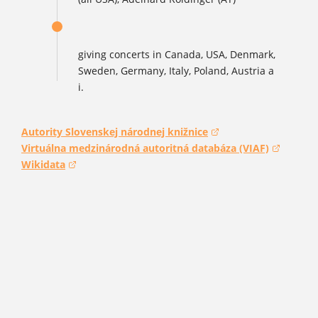
giving concerts in Canada, USA, Denmark,
Sweden, Germany, Italy, Poland, Austria a
i.
Autority Slovenskej národnej knižnice
(otvorí sa v novom okne)
Virtuálna medzinárodná autoritná databáza (VIAF)
(otvorí sa v novom okne)
Wikidata
(otvorí sa v novom okne)