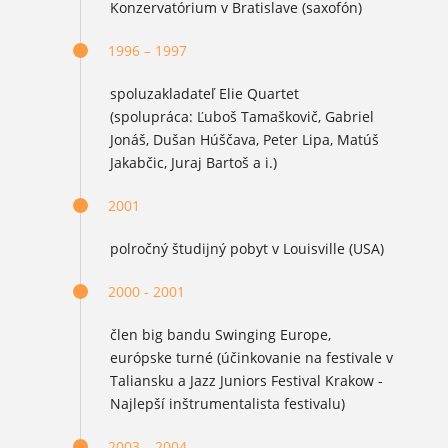
Konzervatórium v Bratislave (saxofón)
1996 – 1997
spoluzakladateľ Elie Quartet
(spolupráca: Ľuboš Tamaškovič, Gabriel
Jonáš, Dušan Húščava, Peter Lipa, Matúš
Jakabčic, Juraj Bartoš a i.)
2001
polročný študijný pobyt v Louisville (USA)
2000 - 2001
člen big bandu Swinging Europe,
európske turné (účinkovanie na festivale v
Taliansku a Jazz Juniors Festival Krakow -
Najlepší inštrumentalista festivalu)
2003 – 2004