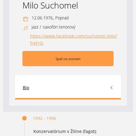
Milo Suchomel
12.06.1976,
Poprad
jazz
/
saxofón tenorový
https://www.facebook.com/suchomel.milo?
(otvorí sa v novom okne)
fref=ts
Späť na zoznam
Bio
1992 - 1996
Konzervatórium v Žiline (fagot);