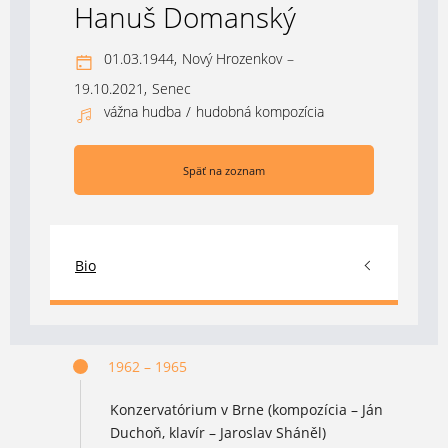
Hanuš Domanský
01.03.1944,
Nový Hrozenkov
–
19.10.2021,
Senec
vážna hudba
/
hudobná kompozícia
Späť na zoznam
Bio
1962 – 1965
Konzervatórium v Brne (kompozícia – Ján
Duchoň, klavír – Jaroslav Sháněl)