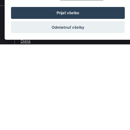
Prijať všetko
Rýchla navigácia
Odmietnuť všetky
Skladatelia
Diela
Interpreti
Telesá
Teoretici
Pedagógovia
Online katalógy knižnice HC
Organy a organári na Slovensku
Melos-Étos
Allegretto Žilina
Pro musica nostra
Slovenský mládežnícky orchester