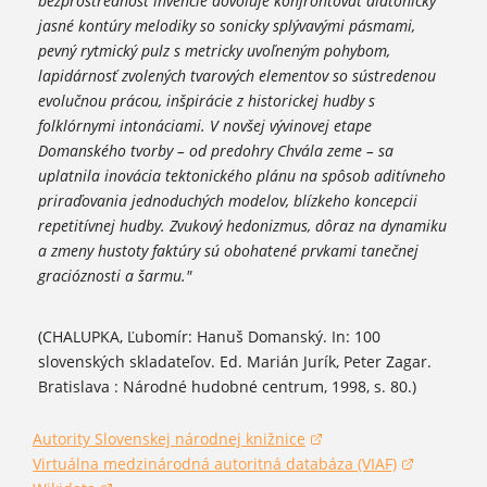
bezprostrednosť invencie dovoľuje konfrontovať diatonicky
jasné kontúry melodiky so sonicky splývavými pásmami,
pevný rytmický pulz s metricky uvoľneným pohybom,
lapidárnosť zvolených tvarových elementov so sústredenou
evolučnou prácou, inšpirácie z historickej hudby s
folklórnymi intonáciami. V novšej vývinovej etape
Domanského tvorby – od predohry Chvála zeme – sa
uplatnila inovácia tektonického plánu na spôsob aditívneho
priraďovania jednoduchých modelov, blízkeho koncepcii
repetitívnej hudby. Zvukový hedonizmus, dôraz na dynamiku
a zmeny hustoty faktúry sú obohatené prvkami tanečnej
gracióznosti a šarmu."
(CHALUPKA, Ľubomír: Hanuš Domanský. In: 100
slovenských skladateľov. Ed. Marián Jurík, Peter Zagar.
Bratislava : Národné hudobné centrum, 1998, s. 80.)
Autority Slovenskej národnej knižnice
(otvorí sa v novom okne)
Virtuálna medzinárodná autoritná databáza (VIAF)
(otvorí sa v novom okne)