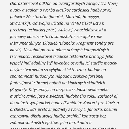
charakterizoval odklon od avantgardných zdrojov tzv. Novej
hudby a záujem o tvorbu klasikov európskej hudby prvej
polovice 20. storočia (Janáček, Martinů, Honegger,
Stravinskij). Od svojho učiteľa na VŠMU získal úctu k
precíznej technickej práci, zvukovej vynachádzavosti a
formovej koncíznosti, čo samostatne rozvíjal v rade
inštrumentálnych skladieb (Dianoia; Fragment sonáty pre
klavír). Nesiahal po racionálne určených kompozičných
technikách, rešpektoval tradičné tektonické princípy. Jeho
vyspelý individuálny štýl invenčne osvetľujúci staršie modely
novým stvárnením sa vyhýba eklekti-cizmu, buduje na
spontánnosti hudobných nápadov, zvukovo-farebnej
fantazijnosti cibrenej najmä na klavírnych skladbách
(Bagately; Dityramby), na bezprostrednosti uvoľneného
muzicírovania, jasu a sviežosti hudobného toku. Zasiahol aj
do oblasti symfonickej hudby (Symfónia; Koncert pre klavír a
orchester), kde pretavil podnety z tvorby L. Janáčka, posilnil
expresívnu dikciu svojej hudby, prehĺbil kontrasty bez
známok vonkajších efektov. Jeho muzikalita a