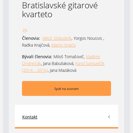
Bratislavské gitarové
kvarteto
Členovia:
Miloš Slobodník
, Yorgos Noussis ,
Radka Krajčová,
Martin Krajčo
Bývalí členovia:
Miloš Tomašovič,
Vladimír
Ondrejčák
, Jana Babuliaková,
Karol Samuelčík
(2014 – 2016)
, Jana Mazáková
Späť na zoznam
Kontakt