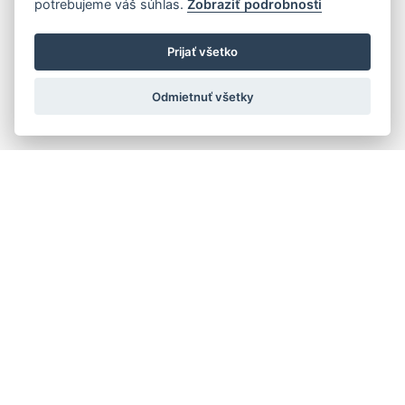
potrebujeme váš súhlas.
Zobraziť podrobnosti
Prijať všetko
Odmietnuť všetky
Rýchla navigácia
Skladatelia
Diela
Interpreti
Telesá
Teoretici