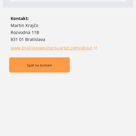
Kontakt:
Martin Krajčo
Rozvodná 11B
831 01 Bratislava
www.bratislavaguitarquartet.com/about
(otvorí sa v novom okne)
Späť na zoznam