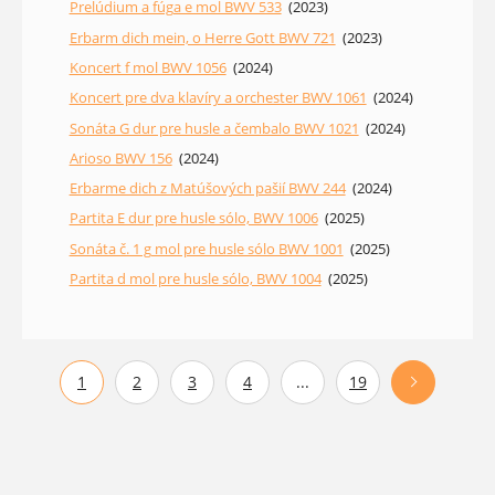
Prelúdium a fúga e mol BWV 533
(2023)
Erbarm dich mein, o Herre Gott BWV 721
(2023)
Koncert f mol BWV 1056
(2024)
Koncert pre dva klavíry a orchester BWV 1061
(2024)
Sonáta G dur pre husle a čembalo BWV 1021
(2024)
Arioso BWV 156
(2024)
Erbarme dich z Matúšových pašií BWV 244
(2024)
Partita E dur pre husle sólo, BWV 1006
(2025)
Sonáta č. 1 g mol pre husle sólo BWV 1001
(2025)
Partita d mol pre husle sólo, BWV 1004
(2025)
1
2
3
4
...
19