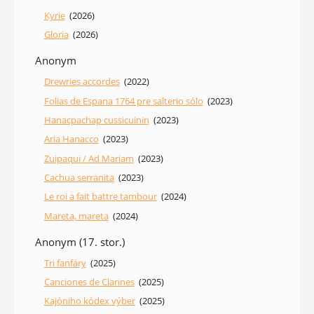
Kyrie
(2026)
Gloria
(2026)
Anonym
Drewries accordes
(2022)
Folias de Espana 1764 pre salterio sólo
(2023)
Hanacpachap cussicuinin
(2023)
Aria Hanacco
(2023)
Zuipaqui / Ad Mariam
(2023)
Cachua serranita
(2023)
Le roi a fait battre tambour
(2024)
Mareta, mareta
(2024)
Anonym (17. stor.)
Tri fanfáry
(2025)
Canciones de Clarines
(2025)
Kajóniho kódex výber
(2025)