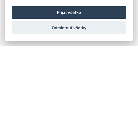
Prijať všetko
Odmietnuť všetky
Rýchla navigácia
Skladatelia
Diela
Interpreti
Telesá
Teoretici
Pedagógovia