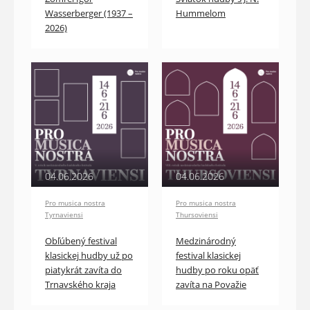
Wasserberger (1937 –
Hummelom
2026)
04.06.2026
04.06.2026
Pro musica nostra
Pro musica nostra
Tyrnaviensi
Thursoviensi
Obľúbený festival
Medzinárodný
klasickej hudby už po
festival klasickej
piatykrát zavíta do
hudby po roku opäť
Trnavského kraja
zavíta na Považie