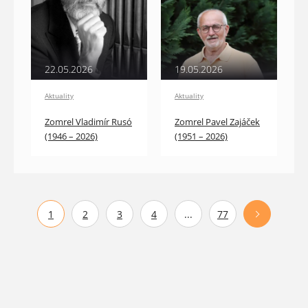
22.05.2026
19.05.2026
Aktuality
Aktuality
Zomrel Vladimír Rusó
Zomrel Pavel Zajáček
(1946 – 2026)
(1951 – 2026)
1
2
3
4
...
77