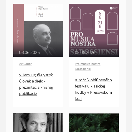
03.06.2026
02.06.2026
Aktuality
Pro musica nostra
Sarossiensi
Viliam Figuš-Bystrý:
8. ročník obľúbeného
Človek a dielo -
festivalu klasickej
prezentácia knižnej
hudby v Prešovskom
publikácie
kraji