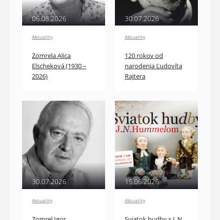
06.08.2026
30.07.2026
Aktuality
Aktuality
Zomrela Alica
120 rokov od
Elscheková (1930 –
narodenia Ľudovíta
2026)
Rajtera
30.07.2026
15.06.2026
Aktuality
Aktuality
Zomrel Igor
Sviatok hudby s J. N.