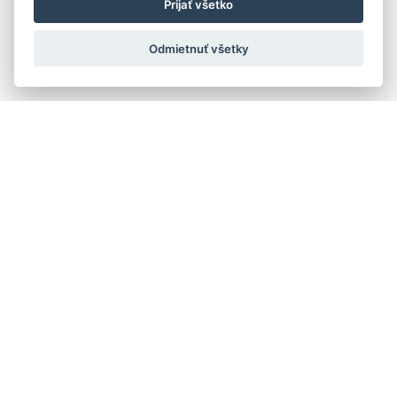
Prijať všetko
Odmietnuť všetky
Rýchla navigácia
Skladatelia
Diela
Interpreti
Telesá
Teoretici
Pedagógovia
Online katalógy knižnice HC