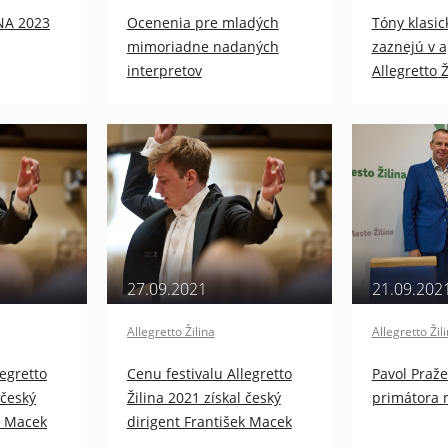
NA 2023
Ocenenia pre mladých
Tóny klasic
mimoriadne nadaných
zaznejú v a
interpretov
Allegretto 
27.09.2021
21.09.202
Allegretto Žilina
Allegretto Žil
legretto
Cenu festivalu Allegretto
Pavol Praže
 český
Žilina 2021 získal český
primátora m
k Macek
dirigent František Macek