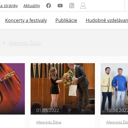
a stránky
Aktuality
Koncerty a festivaly
Publikácie
Hudobné vzdelávan
/
Allegretto Žilina
01.05.2022
10.04.202
Allegretto Žilina
Allegretto Žil