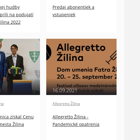
kej hudby
Predaj abonentiek a
príli na podujatí
vstupeniek
Žilina 2022
1
16.09.2021
ina
Allegretto Žilina
nica získal Cenu
Allegretto Žilina -
esta Žilina
Pandemické opatrenia