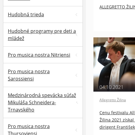
ALLEGRETTO ŽILI
Hudobná trieda
Hudobné programy pre deti a
mládež
Pro musica nostra Nitriensi
Pro musica nostra
Sarossiensi
04.10.2021
Medzinárodná spevácka súťaž
Allegretto Žilina
Mikuláša Schneidera-
Trnavského
Cenu festivalu Al
Žilina 2021 získal
Pro musica nostra
dirigent Františe
Thursoviensi