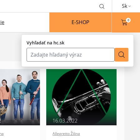
Sk
0
ie
E-SHOP
Vyhľadať na hc.sk
2
16.03.2022
ina
Allegretto Žilina