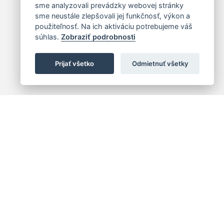
sme analyzovali prevádzky webovej stránky
sme neustále zlepšovali jej funkčnosť, výkon a
použiteľnosť. Na ich aktiváciu potrebujeme váš
súhlas.
Zobraziť podrobnosti
Prijať všetko
Odmietnuť všetky
 centrum
+421 (2) 2047 0111
10
info@hc.sk
islava 1