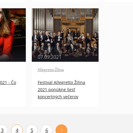
07.09.2021
Allegretto Žilina
2021 - Čo
Festival Allegretto Žilina
2021 ponúkne šesť
koncertných večerov
3
4
5
6