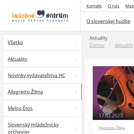
Kontakt
O nás
Map
O slovenskej hudbe
Aktuality
Všetko
Domov
/
Aktuality
Aktuality
Novinky vydavateľstva HC
Allegretto Žilina
Melos-Étos
17.02.2023
Slovenský mládežnícky
Allegretto Žilina
orchester