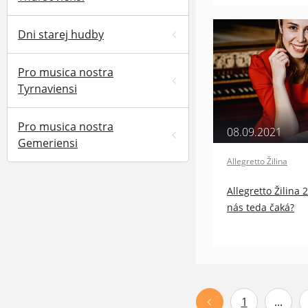
Dni starej hudby
Pro musica nostra
Tyrnaviensi
Pro musica nostra
08.09.2021
Gemeriensi
Allegretto Žilina
Allegretto Žilina 
nás teda čaká?
1
...