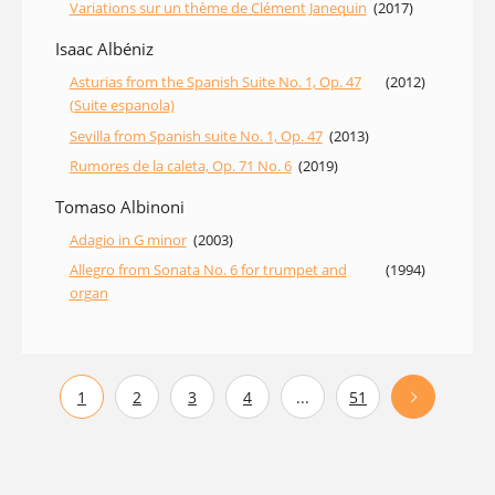
Variations sur un thème de Clément Janequin
(2017)
Isaac Albéniz
Asturias from the Spanish Suite No. 1, Op. 47
(2012)
(Suite espanola)
Sevilla from Spanish suite No. 1, Op. 47
(2013)
Rumores de la caleta, Op. 71 No. 6
(2019)
Tomaso Albinoni
Adagio in G minor
(2003)
Allegro from Sonata No. 6 for trumpet and
(1994)
organ
1
2
3
4
...
51