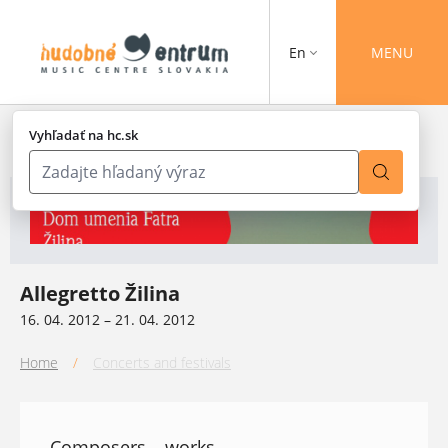
En
MENU
Vyhľadať na hc.sk
Allegretto Žilina
16. 04. 2012 – 21. 04. 2012
Home
/
Concerts and festivals
Composers – works