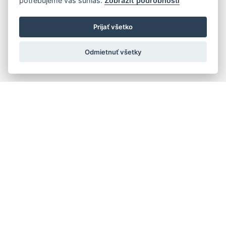
potrebujeme váš súhlas.
Zobraziť podrobnosti
Prijať všetko
Odmietnuť všetky
Quick navigation
Composers
Works
Performers
Ensembles
Theorists