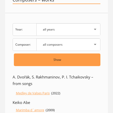
Year:
all years
Composer:
all composers
Show
A. Dvořák, S. Rakhmaninov, P. I. Tchaikovsky –
from songs
Medley de Valses Paris
(2022)
Keiko Abe
Marimba d´amore
(2009)