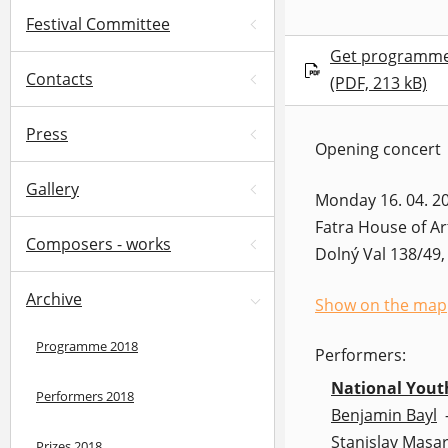
Festival Committee
Get programm
Contacts
(PDF, 213 kB)
Press
Opening concert
Gallery
Monday 16. 04. 20
Fatra House of Art
Composers - works
Dolný Val 138/49, 
Archive
Show on the map
(opens in a new 
Programme 2018
Performers:
National Youth
Performers 2018
Benjamin Bayl
Stanislav Masa
Prizes 2018