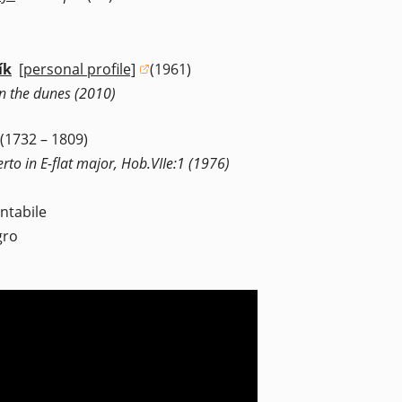
ík
[personal profile]
(1961)
(opens in a new window)
in the dunes (2010)
(1732 – 1809)
to in E-flat major, Hob.VIIe:1 (1976)
ntabile
gro