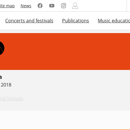
ite map
News
Concerts and festivals
Publications
Music educati
a
. 2018
nd festivals