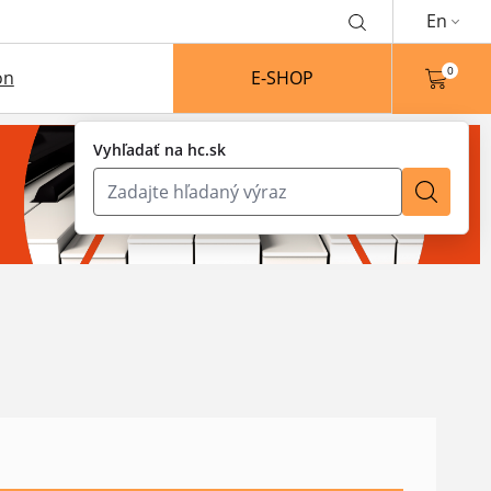
En
0
on
E-SHOP
Vyhľadať na hc.sk