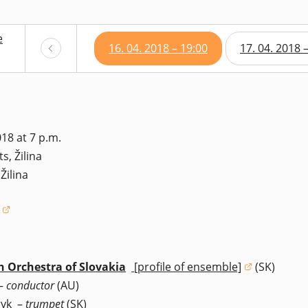
e
16. 04. 2018 – 19:00
17. 04. 2018 
18 at 7 p.m.
s, Žilina
Žilina
window)
 Orchestra of Slovakia
[profile of ensemble]
(SK)
(opens in a new window)
–
conductor
(AU)
ryk
–
trumpet
(SK)