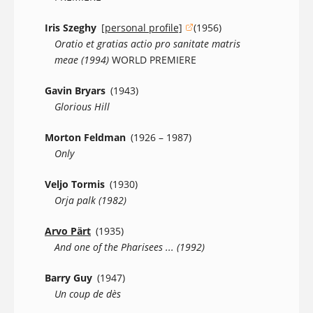
Iris Szeghy
[personal profile]
(1956)
(opens in a new window)
Oratio et gratias actio pro sanitate matris
meae (1994)
WORLD PREMIERE
Gavin Bryars
(1943)
Glorious Hill
Morton Feldman
(1926 – 1987)
Only
Veljo Tormis
(1930)
Orja palk (1982)
Arvo Pärt
(1935)
And one of the Pharisees ... (1992)
Barry Guy
(1947)
Un coup de dès