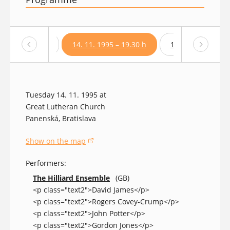
 1995 – 16.30 h
14. 11. 1995 – 19.30 h
15. 11. 1995 – 16
Tuesday 14. 11. 1995 at
Great Lutheran Church
Panenská, Bratislava
Show on the map
(opens in a new window)
Performers:
The Hilliard Ensemble
(GB)
<p class="text2">David James</p>
<p class="text2">Rogers Covey-Crump</p>
<p class="text2">John Potter</p>
<p class="text2">Gordon Jones</p>