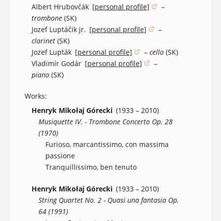
Albert Hrubovčák
[personal profile]
–
(opens in a new window)
trombone
(SK)
Jozef Luptáčik jr.
[personal profile]
–
(opens in a new window)
clarinet
(SK)
Jozef Lupták
[personal profile]
–
cello
(SK)
(opens in a new window)
Vladimír Godár
[personal profile]
–
(opens in a new window)
piano
(SK)
Works:
Henryk Mikołaj Górecki
(1933 – 2010)
Musiquette IV. - Trombone Concerto Op. 28
(1970)
Furioso, marcantissimo, con massima
passione
Tranquillissimo, ben tenuto
Henryk Mikołaj Górecki
(1933 – 2010)
String Quartet No. 2 - Quasi una fantasia Op.
64 (1991)