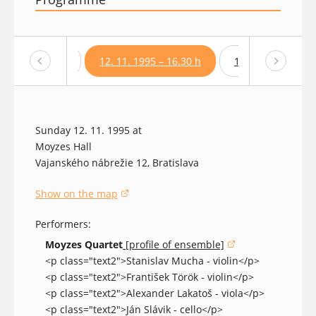
 1995 – 10.30 h
12. 11. 1995 – 16.30 h
12. 11. 1995 – 19
Sunday 12. 11. 1995 at
Moyzes Hall
Vajanského nábrežie 12, Bratislava
Show on the map
(opens in a new window)
Performers:
Moyzes Quartet
[profile of ensemble]
(opens in a new window)
<p class="text2">Stanislav Mucha - violin</p>
<p class="text2">František Török - violin</p>
<p class="text2">Alexander Lakatoš - viola</p>
<p class="text2">Ján Slávik - cello</p>