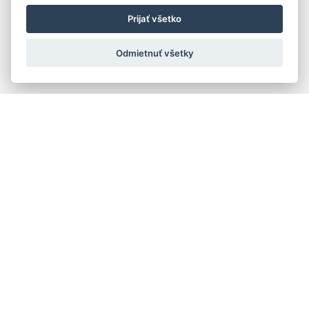
Prijať všetko
Odmietnuť všetky
Quick navigation
Composers
Works
Performers
Ensembles
Theorists
Pedagogues