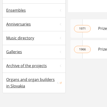
Ensembles
Anniversaries
Priz
1971
Music directory
Priz
1966
Galleries
Archive of the projects
Organs and organ builders
(opens in a new window)
in Slovakia