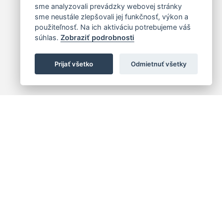
sme analyzovali prevádzky webovej stránky
sme neustále zlepšovali jej funkčnosť, výkon a
použiteľnosť. Na ich aktiváciu potrebujeme váš
súhlas.
Zobraziť podrobnosti
Prijať všetko
Odmietnuť všetky
 centrum
+421 (2) 2047 0111
10
info@hc.sk
islava 1