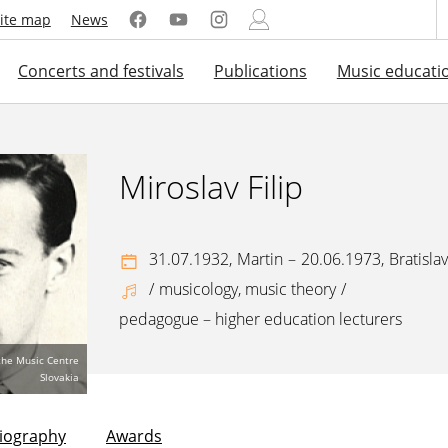
ite map
News
Concerts and festivals
Publications
Music educati
Miroslav Filip
31.07.1932,
Martin
–
20.06.1973,
Bratisla
/
musicology, music theory
/
pedagogue – higher education lecturers
 the Music Centre
Slovakia
liography
Awards