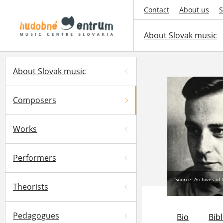
Contact
About us
S
About Slovak music
About Slovak music
Composers
Works
Performers
Source: Archives of
Theorists
Pedagogues
Bio
Bib