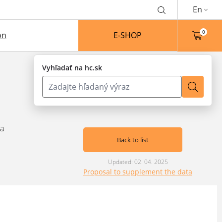
En
0
on
E-SHOP
Vyhľadať na hc.sk
va
Back to list
Updated: 02. 04. 2025
Proposal to supplement the data